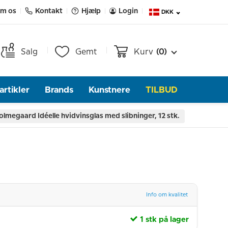
m os
Kontakt
Hjælp
Login
DKK
Salg
Gemt
Kurv
(0)
rtikler
Brands
Kunstnere
TILBUD
olmegaard Idéelle hvidvinsglas med slibninger, 12 stk.
Info om kvalitet
1 stk på lager