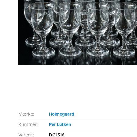
Mærke:
Holmegaard
Kunstner:
Per Lütken
Varenr.:
DG1316