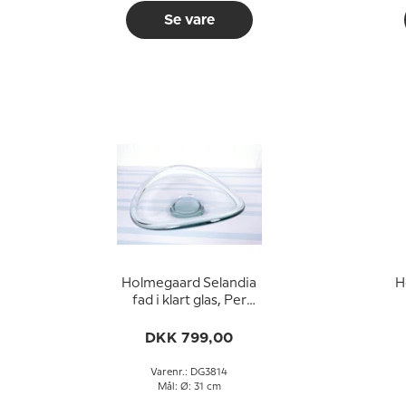
Se vare
Holmegaard Selandia
H
fad i klart glas, Per
Lütken
DKK 799,00
Varenr.: DG3814
Mål: Ø: 31 cm