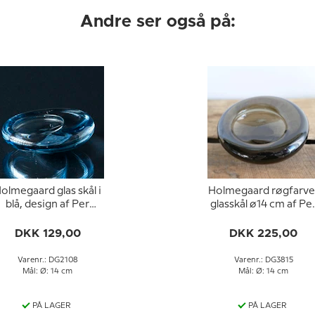
Andre ser også på:
olmegaard glas skål i
Holmegaard røgfarve
blå, design af Per
glasskål ø14 cm af Pe
Lütken
Lütken
DKK 129,00
DKK 225,00
Varenr.: DG2108
Varenr.: DG3815
Mål: Ø: 14 cm
Mål: Ø: 14 cm
PÅ LAGER
PÅ LAGER