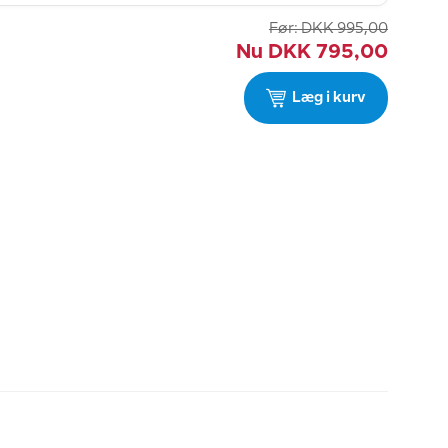
Før:
DKK
995,00
Nu
DKK
795,00
Læg i kurv