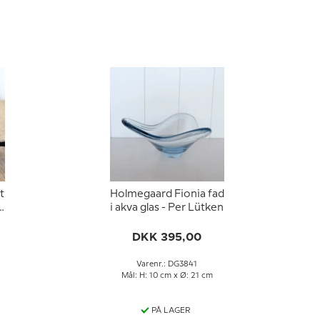
t
Holmegaard Fionia fad
r
i akva glas - Per Lütken
DKK 395,00
Varenr.: DG3841
Mål: H: 10 cm x Ø: 21 cm
PÅ LAGER