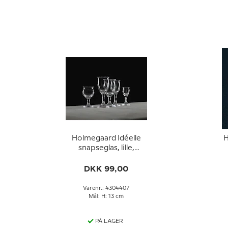
Holmegaard Idéelle
H
snapseglas, lille,
indhold 3 cl.
DKK 99,00
Varenr.: 4304407
Mål: H: 13 cm
PÅ LAGER