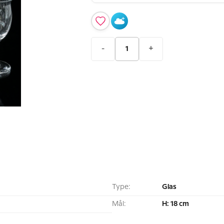
-
+
Type:
Glas
Mål:
H: 18 cm