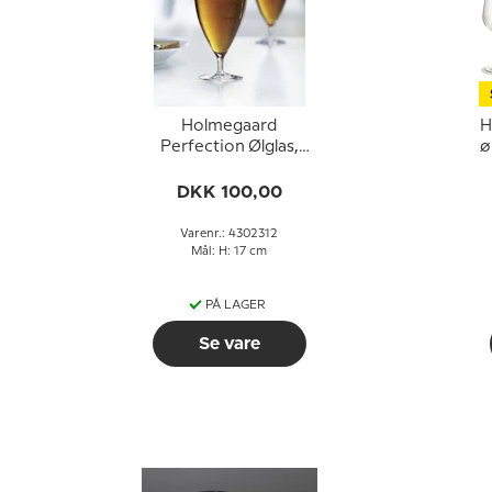
Holmegaard
H
Perfection Ølglas,
ø
indhold 33 cl.
DKK 100,00
Varenr.: 4302312
Mål: H: 17 cm
PÅ LAGER
Se vare