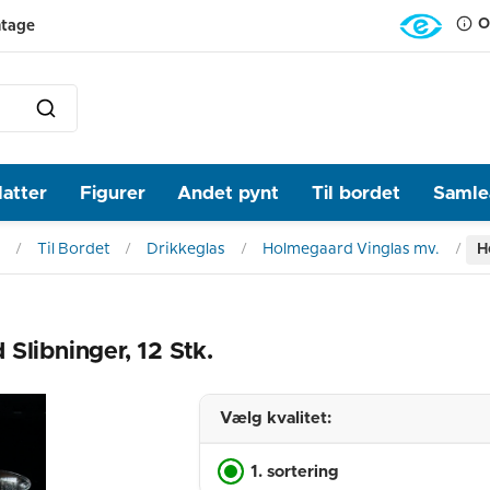
O
ntage
latter
Figurer
Andet pynt
Til bordet
Samlea
Til Bordet
Drikkeglas
Holmegaard Vinglas mv.
H
Slibninger, 12 Stk.
Vælg kvalitet:
1. sortering