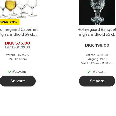
SPAR 20%
olmegaard Cabernet
Holmegaard Banque
l glas, indhold 64 cl., 6
ølglas, indhold 35 cl.
stk.
DKK 575,00
DKK 198,00
Før: DKK 719,00
Varenr.: 4303389
Varenr.: 3414931
Mål: H: 12 cm
Årgang: 1975
Mål: H: 17 cm x Ø: 11 cm
PÅ LAGER
PÅ LAGER
Se vare
Se vare