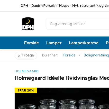
DPH – Danish Porcelain House - Nyt, retro, antik og vi
Forside
Lamper
Lampeskærme
P
Tilbage
Du er her:
Forside
Boligindretning
HOLMEGAARD
Holmegaard Idéelle Hvidvinsglas Med 
SPAR 20%