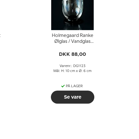
t
Holmegaard Ranke
Ølglas / Vandglas
(mellem str.)
DKK 88,00
Varenr.: DG1123
Mål: H: 10 cm x Ø: 6 cm
PÅ LAGER
Se vare