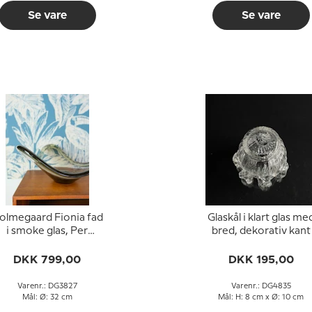
Se vare
Se vare
olmegaard Fionia fad
Glaskål i klart glas me
i smoke glas, Per
bred, dekorativ kant
Lütken
DKK 799,00
DKK 195,00
Varenr.: DG3827
Varenr.: DG4835
Mål: Ø: 32 cm
Mål: H: 8 cm x Ø: 10 cm