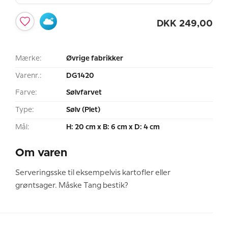
DKK
249,00
Mærke:
Øvrige fabrikker
Varenr.:
DG1420
Farve:
Sølvfarvet
Type:
Sølv (Plet)
Mål:
H: 20 cm x B: 6 cm x D: 4 cm
Om varen
Serveringsske til eksempelvis kartofler eller
grøntsager. Måske Tang bestik?