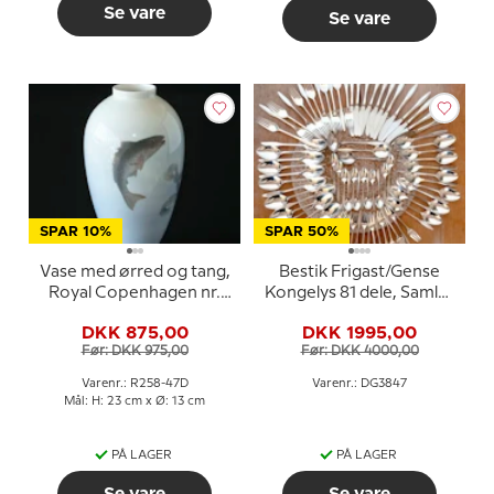
Se vare
Se vare
SPAR 10%
SPAR 50%
Vase med ørred og tang,
Bestik Frigast/Gense
Royal Copenhagen nr.
Kongelys 81 dele, Samlet
258-47D
sæt bestik
DKK 875,00
DKK 1995,00
Før: DKK 975,00
Før: DKK 4000,00
Varenr.: R258-47D
Varenr.: DG3847
Mål: H: 23 cm x Ø: 13 cm
PÅ LAGER
PÅ LAGER