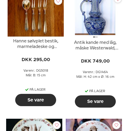
Hanne sølvplet bestik,
Antik kande med låg,
marmeladeske og
måske Westerwald,
pålægsgalfer, i alt 4 stk.
mærket 242 i bunden
DKK 295,00
DKK 749,00
Varenr.: DG5018
Varenr.: DG1464
Mål: B: 15 cm
Mål: H: 42 cm x Ø: 16 cm
PÅ LAGER
PÅ LAGER
Se vare
Se vare