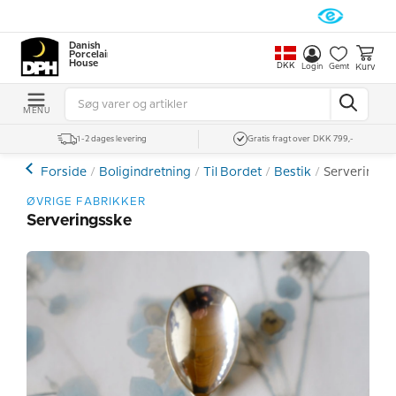
Danish
Porcelain
House
DKK
Kurv
Login
Gemt
MENU
1-2 dages levering
Gratis fragt over DKK 799,-
Forside
Boligindretning
Til Bordet
Bestik
Serveringss
ØVRIGE FABRIKKER
Serveringsske