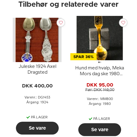
Tilbehør og relaterede varer
SPAR 36%
Juleske 1924 Axel
Hund med hvalp, Meka
Dragsted
Mors dag ske 1980
(Teske)
DKK 95,00
DKK 400,00
Før: DKK 149,00
Varenr.: DG1453
Varenr.: MM800
Årgang: 1924
Årgang: 1980
PÅ LAGER
PÅ LAGER
Se vare
Se vare