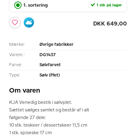
1. sortering
1 stk på lager
DKK
649,00
Mærke:
Øvrige fabrikker
Varenr.:
DG1437
Farve:
Sølvfarvet
Type:
Sølv (Plet)
Om varen
KJA Venedig bestik i sølvplet.
Sættet sælges samlet og består af i alt
følgende 27 dele:
10 stk. teskeer / dessertskeer 11,5 cm
1 stk. spiseske 17 cm