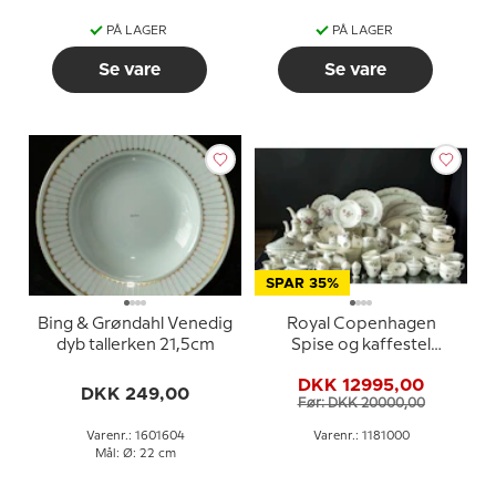
PÅ LAGER
PÅ LAGER
Se vare
Se vare
SPAR 35%
Bing & Grøndahl Venedig
Royal Copenhagen
dyb tallerken 21,5cm
Spise og kaffestel
Frijsenborg stel (109
DKK 12995,00
dele)
DKK 249,00
Før: DKK 20000,00
Varenr.: 1601604
Varenr.: 1181000
Mål: Ø: 22 cm