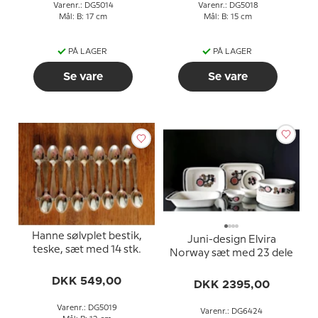
Varenr.: DG5014
Varenr.: DG5018
Mål: B: 17 cm
Mål: B: 15 cm
PÅ LAGER
PÅ LAGER
Se vare
Se vare
Hanne sølvplet bestik,
Juni-design Elvira
teske, sæt med 14 stk.
Norway sæt med 23 dele
DKK 549,00
DKK 2395,00
Varenr.: DG5019
Varenr.: DG6424