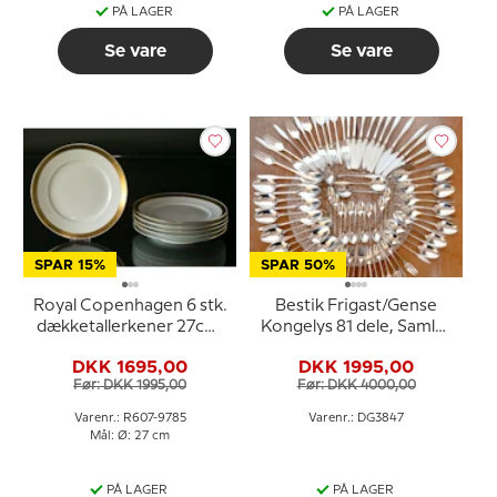
PÅ LAGER
PÅ LAGER
Se vare
Se vare
SPAR 15%
SPAR 50%
Royal Copenhagen 6 stk.
Bestik Frigast/Gense
dækketallerkener 27cm,
Kongelys 81 dele, Samlet
(sæt af 6 stk.) nr. 607-
sæt bestik
DKK 1695,00
DKK 1995,00
9785
Før: DKK 1995,00
Før: DKK 4000,00
Varenr.: R607-9785
Varenr.: DG3847
Mål: Ø: 27 cm
PÅ LAGER
PÅ LAGER