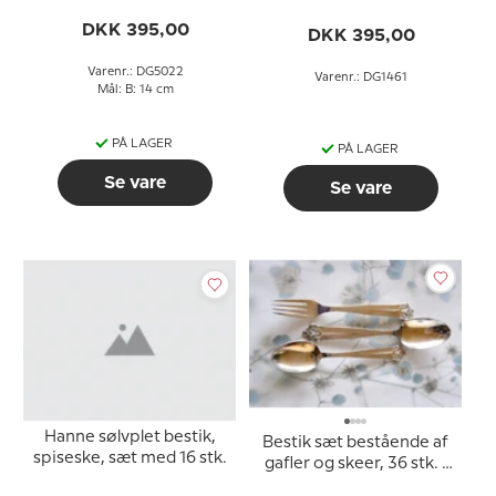
DKK 395,00
DKK 395,00
Varenr.: DG5022
Varenr.: DG1461
Mål: B: 14 cm
PÅ LAGER
PÅ LAGER
Se vare
Se vare
Hanne sølvplet bestik,
Bestik sæt bestående af
spiseske, sæt med 16 stk.
gafler og skeer, 36 stk. i
alt