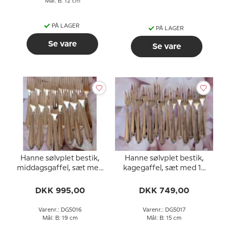
Mål: B: 12 cm
PÅ LAGER
PÅ LAGER
Se vare
Se vare
Hanne sølvplet bestik,
Hanne sølvplet bestik,
middagsgaffel, sæt med
kagegaffel, sæt med 14
16 stk.
stk.
DKK 995,00
DKK 749,00
Varenr.: DG5016
Varenr.: DG5017
Mål: B: 19 cm
Mål: B: 15 cm