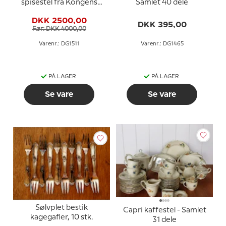
spisestel fra Kongens
Samlet 40 dele
Lyngby / KBH - Samlet
DKK 2500,00
88 dele
DKK 395,00
Før: DKK 4000,00
Varenr.: DG1511
Varenr.: DG1465
PÅ LAGER
PÅ LAGER
Se vare
Se vare
Sølvplet bestik
Capri kaffestel - Samlet
kagegafler, 10 stk.
31 dele