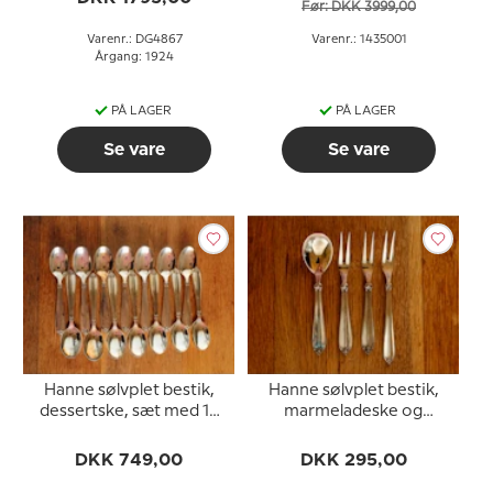
Før: DKK 3999,00
Varenr.: DG4867
Varenr.: 1435001
Årgang: 1924
PÅ LAGER
PÅ LAGER
Se vare
Se vare
Hanne sølvplet bestik,
Hanne sølvplet bestik,
dessertske, sæt med 14
marmeladeske og
stk.
pålægsgalfer, i alt 4 stk.
DKK 749,00
DKK 295,00