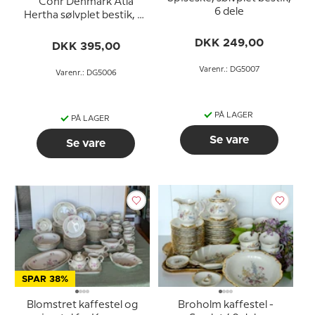
Cohr Denmark Atla
6 dele
Hertha sølvplet bestik, 14
dele
DKK 249,00
DKK 395,00
Varenr.: DG5007
Varenr.: DG5006
PÅ LAGER
PÅ LAGER
Se vare
Se vare
SPAR 38%
Blomstret kaffestel og
Broholm kaffestel -