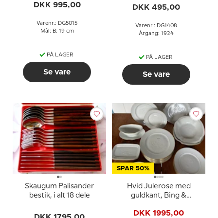
DKK 995,00
DKK 495,00
Varenr.: DG5015
Varenr.: DG1408
Mål: B: 19 cm
Årgang: 1924
PÅ LAGER
PÅ LAGER
Se vare
Se vare
SPAR 50%
Skaugum Palisander
Hvid Julerose med
bestik, i alt 18 dele
guldkant, Bing &
Grøndahl stel, 25 dele
DKK 1995,00
DKK 1795,00