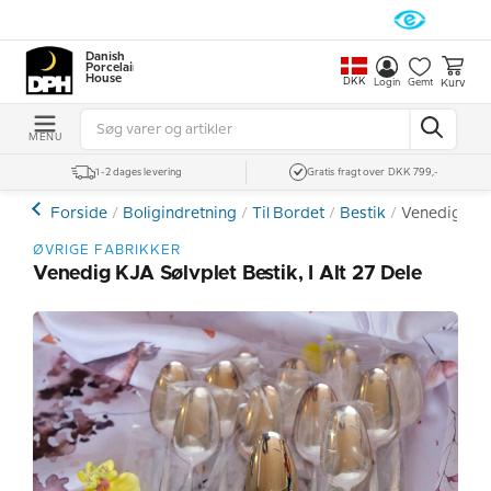
Danish
Porcelain
House
DKK
Kurv
Login
Gemt
MENU
1-2 dages levering
Gratis fragt over DKK 799,-
Forside
Boligindretning
Til Bordet
Bestik
Venedig KJA 
ØVRIGE FABRIKKER
Venedig KJA Sølvplet Bestik, I Alt 27 Dele