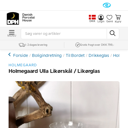
Danish
Porcelain
House
DKK
Kurv
Login
Gemt
MENU
1-2 dages levering
Gratis fragt over DKK 799,-
Forside
Boligindretning
Til Bordet
Drikkeglas
Holmega
HOLMEGAARD
Holmegaard Ulla Likørskål / Likørglas