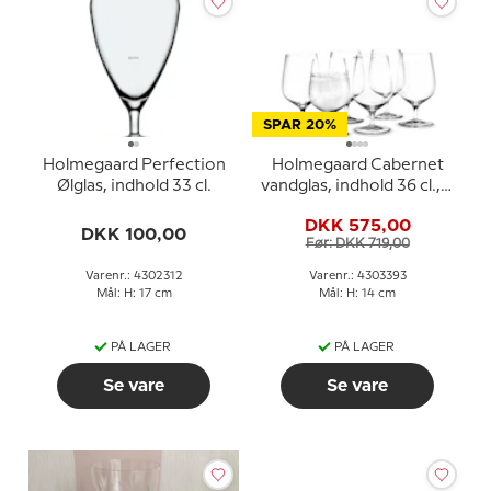
SPAR 20%
Holmegaard Perfection
Holmegaard Cabernet
Ølglas, indhold 33 cl.
vandglas, indhold 36 cl., 6
stk.
DKK 575,00
DKK 100,00
Før: DKK 719,00
Varenr.: 4302312
Varenr.: 4303393
Mål: H: 17 cm
Mål: H: 14 cm
PÅ LAGER
PÅ LAGER
Se vare
Se vare