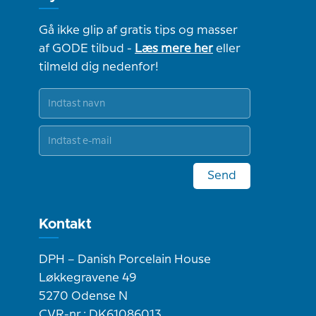
Gå ikke glip af gratis tips og masser
af GODE tilbud -
Læs mere her
eller
tilmeld dig nedenfor!
Send
Kontakt
DPH – Danish Porcelain House
Løkkegravene 49
5270 Odense N
CVR-nr.: DK61086013