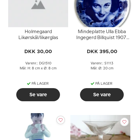
Holmegaard
Mindeplatte Ulla Ebba
Likørskål/likørglas
Ingegerd Billquist 1907-
1946
DKK 30,00
DKK 395,00
Varenr.: DG1510
Varenr.: S1113
Mål: H: 8 cm x Ø: 8 cm
Mål: Ø: 20 cm
PÅ LAGER
PÅ LAGER
Se vare
Se vare