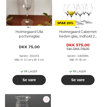
SPAR 20%
Holmegaard Ulla
Holmegaard Cabernet
portvinsglas
hedvin glas, indhold 28
cl., 6 stk.
DKK 575,00
DKK 75,00
Før: DKK 719,00
Varenr.: DG1313
Varenr.: 4303394
Mål: H: 12 cm x Ø: 5 cm
Mål: H: 18 cm
PÅ LAGER
PÅ LAGER
Se vare
Se vare