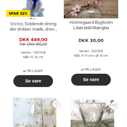
SPAR 32%
Holmegaard Bygholm
Victor, Siddende dreng
Likørskål/likørglas
der drikker mælk, dreng
med kop, Bing &
DKK 449,00
DKK 30,00
Grøndahl figur nr. 1713
Før: DKK 662,00
eller 418
Varenr.: DG1503
Varenr.: 1021418
Mål: H: 9 cm x Ø: 8 cm
Mål: H: 14 cm
PÅ LAGER
PÅ LAGER
Se vare
Se vare