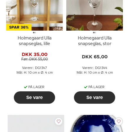
SPAR 36%
Holmegaard Ulla
Holmegaard Ulla
snapseglas, lille
snapseglas, stor
DKK 35,00
DKK 65,00
Før: DKK 55,00
Varenr.: DG1347
Varenr.: DG1344
Mål: H: 10 cm x Ø: 4 cm
Mål: H: 10 cm x Ø: 4 cm
PÅ LAGER
PÅ LAGER
Se vare
Se vare