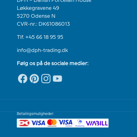
DPH – Danish Porcelain House
Løkkegravene 49
5270 Odense N
CVR-nr.: DK61086013
Tlf. +45 66 18 95 95
info@dph-trading.dk
Følg os på de sociale medier:
Betalingsmuligheder: