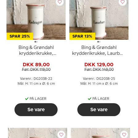
SPAR 25%
SPAR 13%
Bing & Grøndahl
Bing & Grøndahl
krydderikrukke,
krydderikrukke, Laurbær
Esdragon nr. 497
nr. 497
DKK 89,00
DKK 129,00
Før: DKK 119,00
Før: DKK 149,00
Varenr.: DG2038-22
Varenr.: DG2038-25
Mål: H: 11 cm x Ø: 6 cm
Mål: H: 11 cm x Ø: 6 cm
PÅ LAGER
PÅ LAGER
Se vare
Se vare