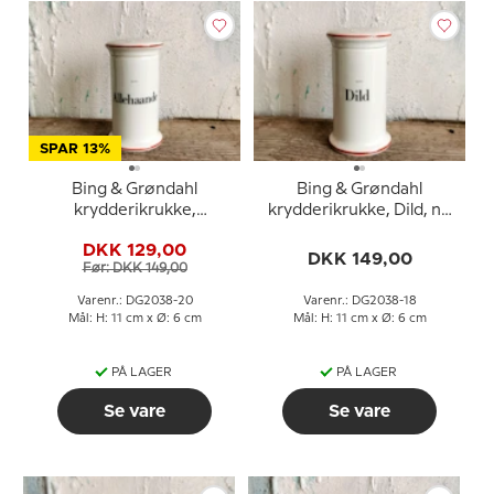
SPAR 13%
Bing & Grøndahl
Bing & Grøndahl
krydderikrukke,
krydderikrukke, Dild, nr.
Allehaande nr. 497
497
DKK 129,00
DKK 149,00
Før: DKK 149,00
Varenr.: DG2038-20
Varenr.: DG2038-18
Mål: H: 11 cm x Ø: 6 cm
Mål: H: 11 cm x Ø: 6 cm
PÅ LAGER
PÅ LAGER
Se vare
Se vare