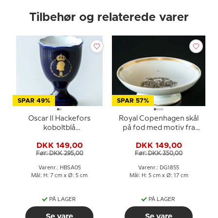
Tilbehør og relaterede varer
SPAR 49%
SPAR 57%
Oscar II Hackefors
Royal Copenhagen skål
koboltblå
på fod med motiv fra
kongeæggerbæger
H.C. Andersens
DKK 149,00
DKK 149,00
Svinedrengen
Før: DKK 295,00
Før: DKK 350,00
Varenr.: HBSA05
Varenr.: DG1855
Mål: H: 7 cm x Ø: 5 cm
Mål: H: 5 cm x Ø: 17 cm
PÅ LAGER
PÅ LAGER
Se vare
Se vare