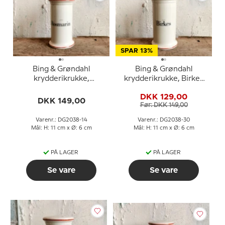
SPAR 13%
Bing & Grøndahl
Bing & Grøndahl
krydderikrukke,
krydderikrukke, Birkes
Rosmarin nr. 497
nr. 497
DKK 129,00
DKK 149,00
Før: DKK 149,00
Varenr.: DG2038-14
Varenr.: DG2038-30
Mål: H: 11 cm x Ø: 6 cm
Mål: H: 11 cm x Ø: 6 cm
PÅ LAGER
PÅ LAGER
Se vare
Se vare