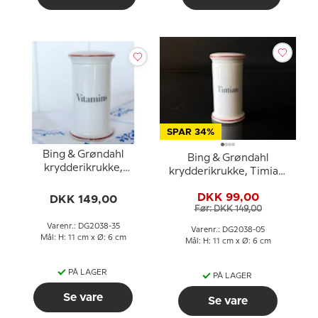
SPAR 34%
Bing & Grøndahl
Bing & Grøndahl
krydderikrukke,
krydderikrukke, Timian,
Vitaminst nr. 497
nr. 497
DKK 99,00
DKK 149,00
Før: DKK 149,00
Varenr.: DG2038-35
Varenr.: DG2038-05
Mål: H: 11 cm x Ø: 6 cm
Mål: H: 11 cm x Ø: 6 cm
PÅ LAGER
PÅ LAGER
Se vare
Se vare