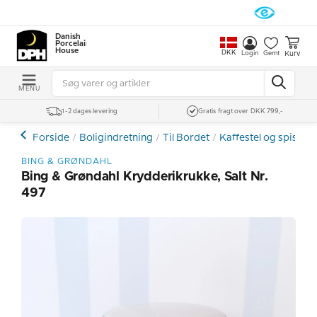
Danish
Porcelain
House
DKK
Kurv
Login
Gemt
MENU
1-2 dages levering
Gratis fragt over DKK 799,-
Forside
Boligindretning
Til Bordet
Kaffestel og spiseste
BING & GRØNDAHL
Bing & Grøndahl Krydderikrukke, Salt Nr.
497