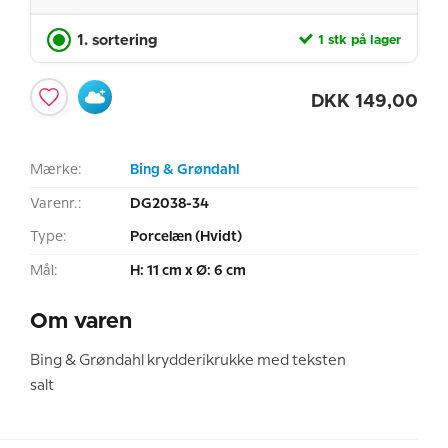
1. sortering
1 stk på lager
DKK
149,00
Mærke:
Bing & Grøndahl
Varenr.:
DG2038-34
Type:
Porcelæn (Hvidt)
Mål:
H: 11 cm x Ø: 6 cm
Om varen
Bing & Grøndahl krydderikrukke med teksten
salt