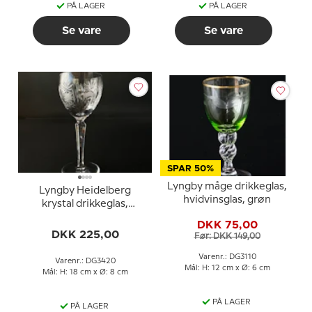
PÅ LAGER
PÅ LAGER
Se vare
Se vare
SPAR 50%
Lyngby måge drikkeglas,
Lyngby Heidelberg
hvidvinsglas, grøn
krystal drikkeglas,
rødvinsglas
DKK 75,00
DKK 225,00
Før: DKK 149,00
Varenr.: DG3110
Varenr.: DG3420
Mål: H: 12 cm x Ø: 6 cm
Mål: H: 18 cm x Ø: 8 cm
PÅ LAGER
PÅ LAGER