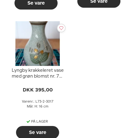
Se vare
Se vare
Lyngby krakkeleret vase
med grøn blomst nr. 73-
2-3017
DKK 395,00
Varenr.: L73-2-3017
Mål: H: 16 cm
PÅ LAGER
Se vare