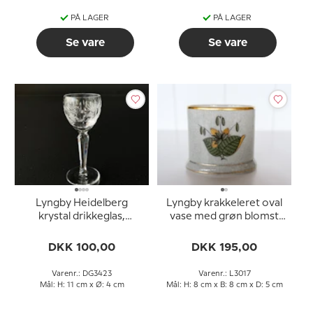
PÅ LAGER
PÅ LAGER
Se vare
Se vare
Lyngby Heidelberg
Lyngby krakkeleret oval
krystal drikkeglas,
vase med grøn blomst
snapseglas
nr. 3017
DKK 100,00
DKK 195,00
Varenr.: DG3423
Varenr.: L3017
Mål: H: 11 cm x Ø: 4 cm
Mål: H: 8 cm x B: 8 cm x D: 5 cm