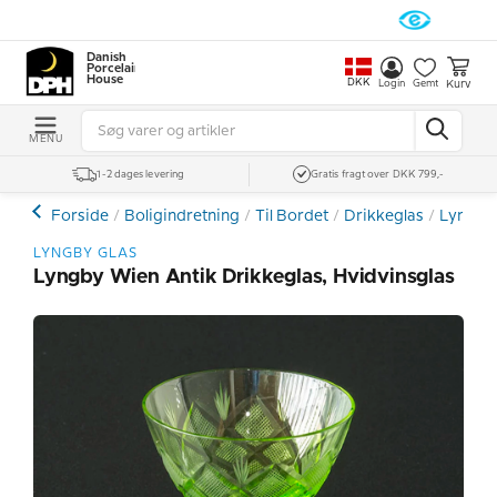
Danish
Porcelain
House
DKK
Kurv
Login
Gemt
MENU
1-2 dages levering
Gratis fragt over DKK 799,-
Forside
Boligindretning
Til Bordet
Drikkeglas
Lyngby
LYNGBY GLAS
Lyngby Wien Antik Drikkeglas, Hvidvinsglas