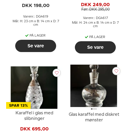
DKK 249,00
DKK 198,00
Før: DKK 295,00
Varenr.: DG4619
Varenr.: DG4617
Mål: H: 23 cm x B: 14 cm x D: 7
Mål: H: 24 cm x B: 14 cm x D: 7
cm
cm
PÅ LAGER
PÅ LAGER
Se vare
Se vare
SPAR 13%
Karaffel i glas med
Glas karaffel med diskret
slibninger
mønster
DKK 695,00