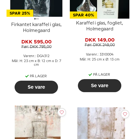
SPAR 25%
SPAR 40%
Karaffel i glas, fogliet,
Firkantet karaffel i glas,
Holmegaard
Holmegaard
DKK 149,00
DKK 595,00
Før: DKK 249,00
Før: DKK 795,00
Varenr.: 3310004
Varenr.: DG4312
Mål: H: 25 cm x Ø: 13 cm
Mål: H: 23 cm x B: 12 cm x D: 7
cm
PÅ LAGER
PÅ LAGER
Se vare
Se vare