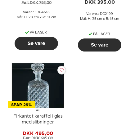
DKK 395,00
Før: DKK 795,00
Varenr.: DG4616
Varenr.: DG2199
Mål: H: 28 cm x Ø: 11 cm
Mål: H: 25 cm x B: 15 cm
PÅ LAGER
PÅ LAGER
Se vare
Se vare
SPAR 29%
Firkantet karaffel i glas
med slibninger
DKK 495,00
Før: DKK 695,00