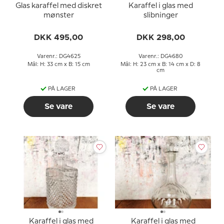
Glas karaffel med diskret
Karaffel i glas med
mønster
slibninger
DKK 495,00
DKK 298,00
Varenr.: DG4625
Varenr.: DG4680
Mål: H: 33 cm x B: 15 cm
Mål: H: 23 cm x B: 14 cm x D: 8
cm
PÅ LAGER
PÅ LAGER
Se vare
Se vare
Karaffel i glas med
Karaffel i glas med