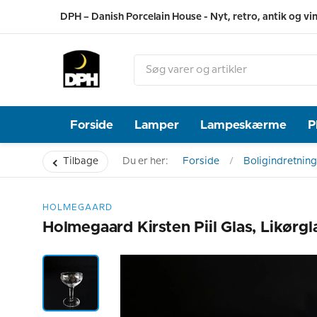
DPH – Danish Porcelain House - Nyt, retro, antik og vi
Forside
Lamper
Lampeskærme
P
Tilbage
Du er her:
Forside
Boligindretning
HOLMEGAARD
Holmegaard Kirsten Piil Glas, Likørgl