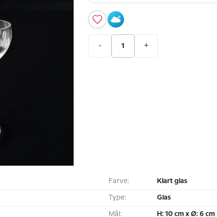
-
+
Farve:
Klart glas
Type:
Glas
Mål:
H: 10 cm x Ø: 6 cm