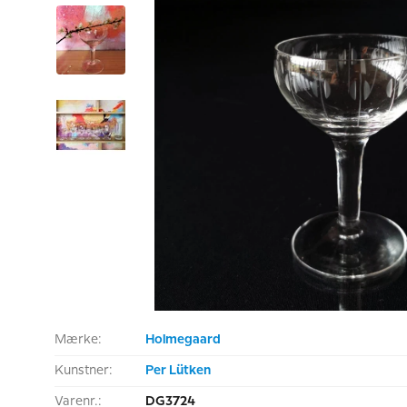
Mærke:
Holmegaard
Kunstner:
Per Lütken
Varenr.:
DG3724