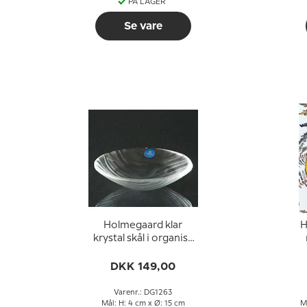
PÅ LAGER
Se vare
Holmegaard klar
H
krystal skål i organisk
design
DKK 149,00
Varenr.: DG1263
Mål: H: 4 cm x Ø: 15 cm
M