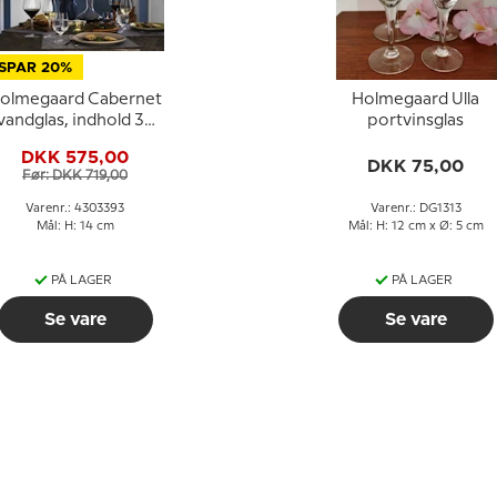
SPAR 20%
olmegaard Cabernet
Holmegaard Ulla
vandglas, indhold 36
portvinsglas
cl., 6 stk.
DKK 575,00
DKK 75,00
Før: DKK 719,00
Varenr.: 4303393
Varenr.: DG1313
Mål: H: 14 cm
Mål: H: 12 cm x Ø: 5 cm
PÅ LAGER
PÅ LAGER
Se vare
Se vare