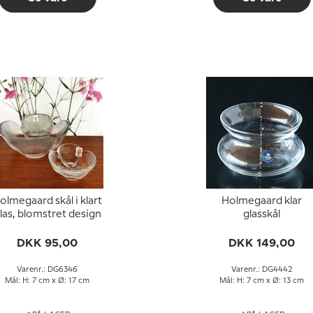
olmegaard skål i klart
Holmegaard klar
las, blomstret design
glasskål
DKK 95,00
DKK 149,00
Varenr.: DG6346
Varenr.: DG4442
Mål: H: 7 cm x Ø: 17 cm
Mål: H: 7 cm x Ø: 13 cm