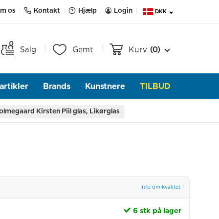
m os
Kontakt
Hjælp
Login
DKK
Salg
Gemt
Kurv
(0)
rtikler
Brands
Kunstnere
TILBUD
olmegaard Kirsten Piil glas, Likørglas
Info om kvalitet
6 stk på lager