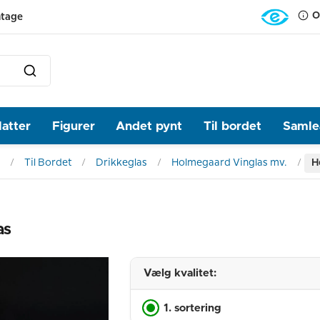
O
ntage
latter
Figurer
Andet pynt
Til bordet
Samlea
Til Bordet
Drikkeglas
Holmegaard Vinglas mv.
H
as
Vælg kvalitet:
1. sortering