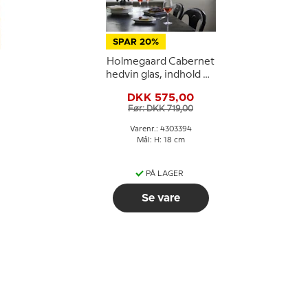
SPAR 20%
Holmegaard Cabernet
hedvin glas, indhold 28
cl., 6 stk.
DKK 575,00
Før: DKK 719,00
Varenr.: 4303394
Mål: H: 18 cm
PÅ LAGER
Se vare