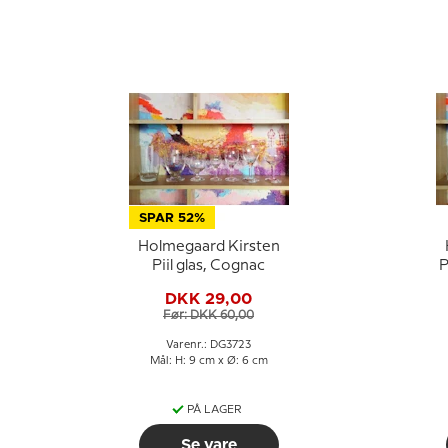
SPAR 52%
Holmegaard Kirsten
Piil glas, Cognac
DKK 29,00
Før: DKK 60,00
Varenr.: DG3723
Mål: H: 9 cm x Ø: 6 cm
PÅ LAGER
Se vare