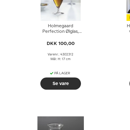
Holmegaard
H
Perfection Ølglas,
indhold 33 cl.
DKK 100,00
Varenr.: 4302312
Mål: H: 17 cm
PÅ LAGER
Se vare