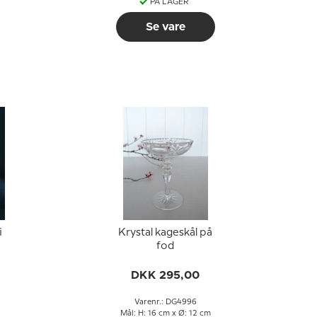
PÅ LAGER
Se vare
i
Krystal kageskål på
fod
DKK 295,00
Varenr.: DG4996
Mål: H: 16 cm x Ø: 12 cm