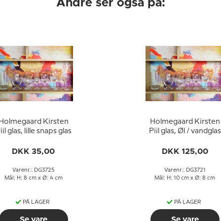
Andre ser også på:
Holmegaard Kirsten
Holmegaard Kirsten
Piil glas, lille snaps glas
Piil glas, Øl / vandglas
DKK 35,00
DKK 125,00
Varenr.: DG3725
Varenr.: DG3721
Mål: H: 8 cm x Ø: 4 cm
Mål: H: 10 cm x Ø: 8 cm
PÅ LAGER
PÅ LAGER
Se vare
Se vare