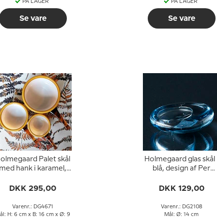
PÅ LAGER
PÅ LAGER
Se vare
Se vare
olmegaard Palet skål
Holmegaard glas skål 
med hank i karamel,
blå, design af Per
lille
Lütken
DKK 295,00
DKK 129,00
Varenr.: DG4671
Varenr.: DG2108
ål: H: 6 cm x B: 16 cm x Ø: 9
Mål: Ø: 14 cm