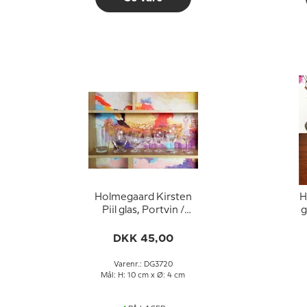
Holmegaard Kirsten
H
Piil glas, Portvin /
g
sherry. 6,5 cl. 10,5 cm.
DKK 45,00
Varenr.: DG3720
Mål: H: 10 cm x Ø: 4 cm