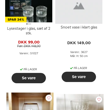
SPAR 34%
Snoet vase i klart glas
Lysestager i glas, sæt af 2
stk.
DKK 99,00
DKK 149,00
Før: DKK 149,00
Varenr.: 3627
Varenr.: S1027
Mål: H: 50 cm
PÅ LAGER
PÅ LAGER
Se vare
Se vare