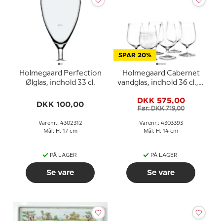
SPAR 20%
Holmegaard Perfection
Holmegaard Cabernet
Ølglas, indhold 33 cl.
vandglas, indhold 36 cl., 6
stk.
DKK 575,00
DKK 100,00
Før: DKK 719,00
Varenr.: 4302312
Varenr.: 4303393
Mål: H: 17 cm
Mål: H: 14 cm
PÅ LAGER
PÅ LAGER
Se vare
Se vare