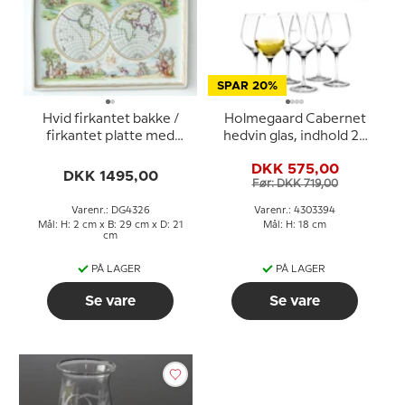
SPAR 20%
Hvid firkantet bakke /
Holmegaard Cabernet
firkantet platte med
hedvin glas, indhold 28
overglasur dekoration,
cl., 6 stk.
DKK 575,00
Royal Copenhagen,
DKK 1495,00
Før: DKK 719,00
specielfremstillet til ØK
(1980-1984)
Varenr.: DG4326
Varenr.: 4303394
Mål: H: 2 cm x B: 29 cm x D: 21
Mål: H: 18 cm
cm
PÅ LAGER
PÅ LAGER
Se vare
Se vare