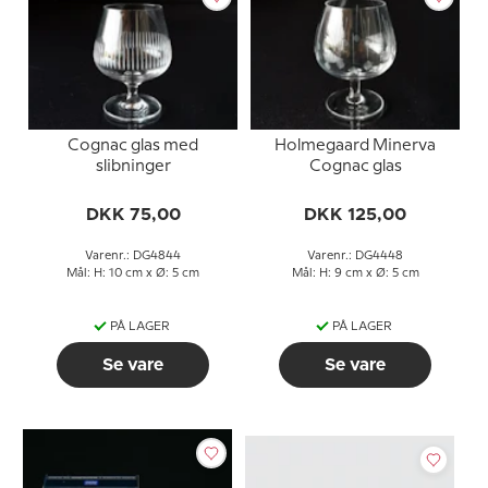
Cognac glas med
Holmegaard Minerva
slibninger
Cognac glas
DKK 75,00
DKK 125,00
Varenr.: DG4844
Varenr.: DG4448
Mål: H: 10 cm x Ø: 5 cm
Mål: H: 9 cm x Ø: 5 cm
PÅ LAGER
PÅ LAGER
Se vare
Se vare