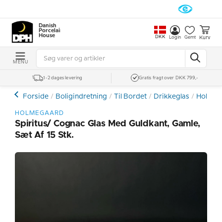
Danish
Porcelain
House
DKK
Kurv
Login
Gemt
MENU
1-2 dages levering
Gratis fragt over DKK 799,-
Forside
Boligindretning
Til Bordet
Drikkeglas
Holmega
HOLMEGAARD
Spiritus/ Cognac Glas Med Guldkant, Gamle,
Sæt Af 15 Stk.