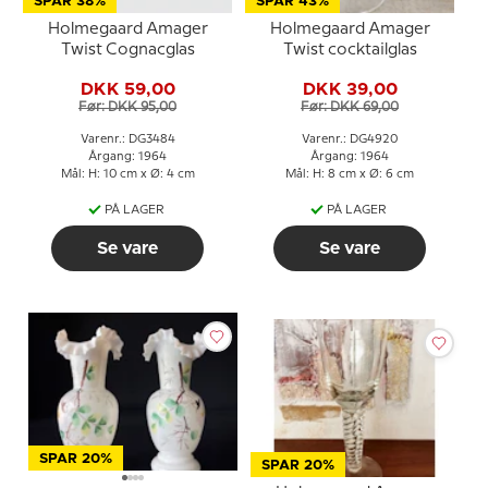
SPAR 38%
SPAR 43%
Holmegaard Amager
Holmegaard Amager
Twist Cognacglas
Twist cocktailglas
DKK 59,00
DKK 39,00
Før: DKK 95,00
Før: DKK 69,00
Varenr.: DG3484
Varenr.: DG4920
Årgang: 1964
Årgang: 1964
Mål: H: 10 cm x Ø: 4 cm
Mål: H: 8 cm x Ø: 6 cm
PÅ LAGER
PÅ LAGER
Se vare
Se vare
SPAR 20%
SPAR 20%