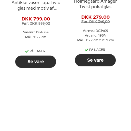
Holmegaard Amager
Antikke vaser i opalhvid
Twist pokal glas
glas med motiv af
blomster, sæt af 2 stk.
DKK 279,00
DKK 799,00
Før: DKK 349,00
Før: DKK 999,00
Varenr.: DG3409
Varenr.: DG4584
Årgang: 1964
Mål: H: 22 cm
Mål: H: 22 cm x Ø: 9 cm
PÅ LAGER
PÅ LAGER
Se vare
Se vare