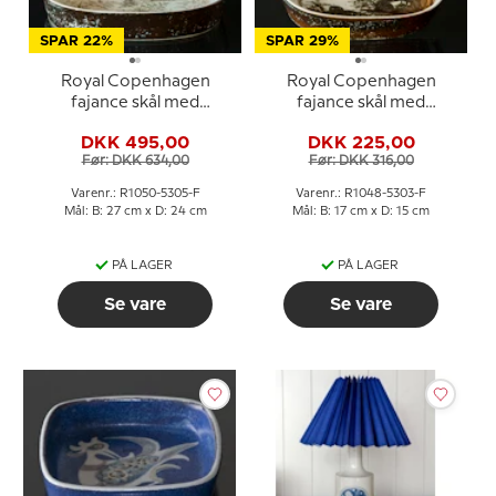
SPAR 22%
SPAR 29%
Royal Copenhagen
Royal Copenhagen
fajance skål med
fajance skål med
bregnemotiv - Niels
edderfugle, Niels
DKK 495,00
DKK 225,00
Thorsson
Thorsson
Før: DKK 634,00
Før: DKK 316,00
Varenr.: R1050-5305-F
Varenr.: R1048-5303-F
Mål: B: 27 cm x D: 24 cm
Mål: B: 17 cm x D: 15 cm
PÅ LAGER
PÅ LAGER
Se vare
Se vare