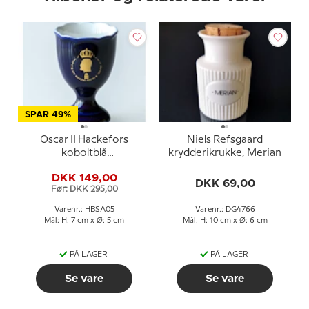
SPAR 49%
Oscar II Hackefors
Niels Refsgaard
koboltblå
krydderikrukke, Merian
kongeæggerbæger
DKK 149,00
DKK 69,00
Før: DKK 295,00
Varenr.: HBSA05
Varenr.: DG4766
Mål: H: 7 cm x Ø: 5 cm
Mål: H: 10 cm x Ø: 6 cm
PÅ LAGER
PÅ LAGER
Se vare
Se vare