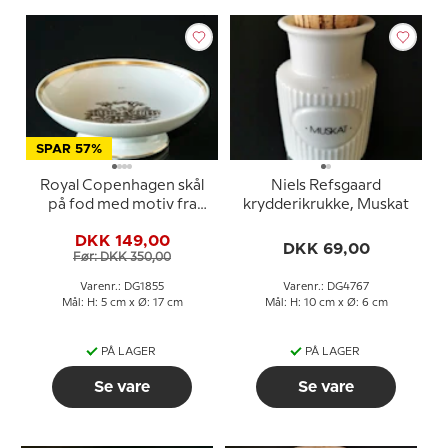
SPAR 57%
Royal Copenhagen skål
Niels Refsgaard
på fod med motiv fra
krydderikrukke, Muskat
H.C. Andersens
DKK 149,00
Svinedrengen
DKK 69,00
Før: DKK 350,00
Varenr.: DG1855
Varenr.: DG4767
Mål: H: 5 cm x Ø: 17 cm
Mål: H: 10 cm x Ø: 6 cm
PÅ LAGER
PÅ LAGER
Se vare
Se vare