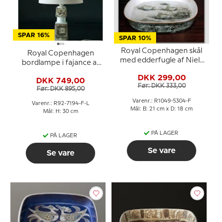
SPAR 16%
SPAR 10%
Royal Copenhagen skål
Royal Copenhagen
med edderfugle af Niels
bordlampe i fajance af
Thorsson
Niels Thorsson uden
DKK 299,00
DKK 749,00
skærm
Før: DKK 333,00
Før: DKK 895,00
Varenr.: R1049-5304-F
Varenr.: R92-7194-F-L
Mål: B: 21 cm x D: 18 cm
Mål: H: 30 cm
PÅ LAGER
PÅ LAGER
Se vare
Se vare