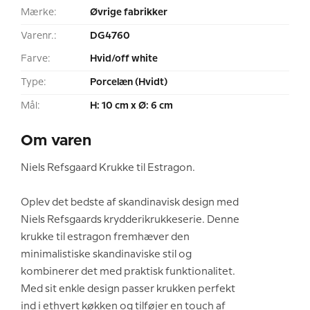
Mærke:
Øvrige fabrikker
Varenr.:
DG4760
Farve:
Hvid/off white
Type:
Porcelæn (Hvidt)
Mål:
H: 10 cm x Ø: 6 cm
Om varen
Niels Refsgaard Krukke til Estragon.
Oplev det bedste af skandinavisk design med
Niels Refsgaards krydderikrukkeserie. Denne
krukke til estragon fremhæver den
minimalistiske skandinaviske stil og
kombinerer det med praktisk funktionalitet.
Med sit enkle design passer krukken perfekt
ind i ethvert køkken og tilføjer en touch af