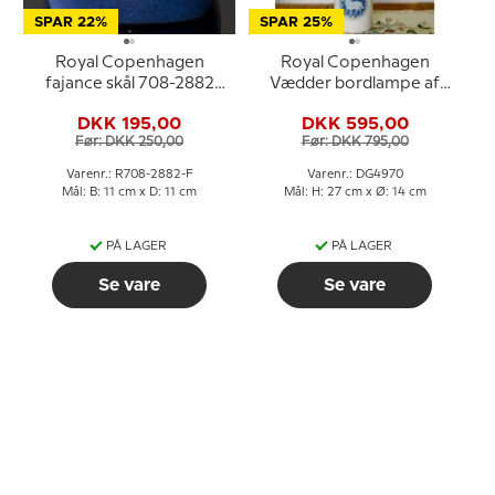
SPAR 22%
SPAR 25%
Royal Copenhagen
Royal Copenhagen
fajance skål 708-2882
Vædder bordlampe af
Niels Thorsson
Kaj Lange for F&M
DKK 195,00
DKK 595,00
Før: DKK 250,00
Før: DKK 795,00
Varenr.: R708-2882-F
Varenr.: DG4970
Mål: B: 11 cm x D: 11 cm
Mål: H: 27 cm x Ø: 14 cm
PÅ LAGER
PÅ LAGER
Se vare
Se vare