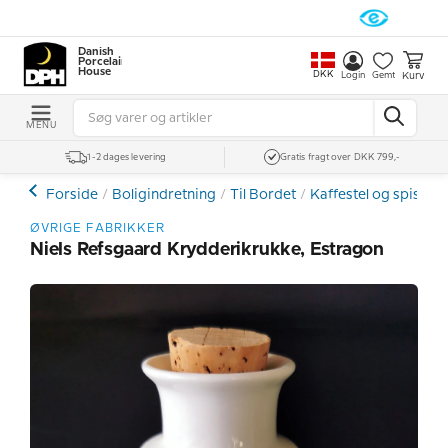
Danish
Porcelain
House
DKK
Kurv
Login
Gemt
MENU
1-2 dages levering
Gratis fragt over DKK 799,-
Forside
Boligindretning
Til Bordet
Kaffestel og spiseste
ØVRIGE FABRIKKER
Niels Refsgaard Krydderikrukke, Estragon