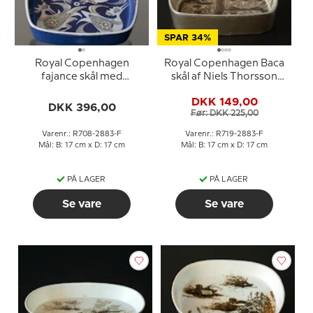
SPAR 34%
Royal Copenhagen
Royal Copenhagen Baca
fajance skål med
skål af Niels Thorsson
fuglemotiv af Niels
719-2883
DKK 149,00
Thorsson
DKK 396,00
Før: DKK 225,00
Varenr.: R708-2883-F
Varenr.: R719-2883-F
Mål: B: 17 cm x D: 17 cm
Mål: B: 17 cm x D: 17 cm
PÅ LAGER
PÅ LAGER
Se vare
Se vare