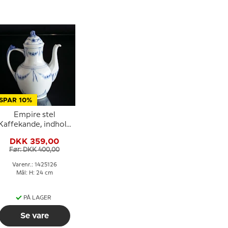
SPAR 10%
Empire stel
Kaffekande, indhold
150 cl., Bing&
DKK 359,00
Grøndahl nr. 126 eller
Før: DKK 400,00
301
Varenr.: 1425126
Mål: H: 24 cm
PÅ LAGER
Se vare