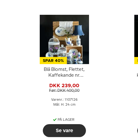
SPAR 40%
Blå Blomst, Flettet,
Kaffekande nr.
10/8189 eller 126,
DKK 239,00
Royal Copenhagen
Før: DKK 400,00
Varenr.: 1107126
Mål: H: 24 cm
PÅ LAGER
Se vare