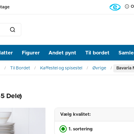
O
ntage
latter
Figurer
Andet pynt
Til bordet
Samlea
Til Bordet
Kaffestel og spisestel
Øvrige
Bavaria 
5 Dele)
Vælg kvalitet:
1. sortering