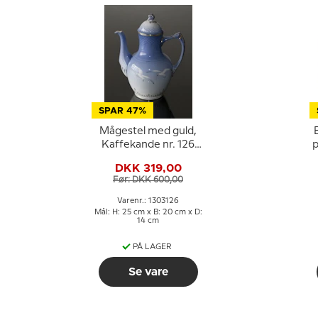
SPAR 47%
Mågestel med guld,
Kaffekande nr. 126
p
eller 301, indhold 150
DKK 319,00
cl,
Før: DKK 600,00
Varenr.: 1303126
Mål: H: 25 cm x B: 20 cm x D:
14 cm
PÅ LAGER
Se vare