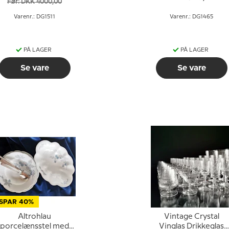
Før: DKK 4000,00
Varenr.: DG1511
Varenr.: DG1465
PÅ LAGER
PÅ LAGER
Se vare
Se vare
SPAR 40%
Altrohlau
Vintage Crystal
porcelænsstel med
Vinglas Drikkeglas