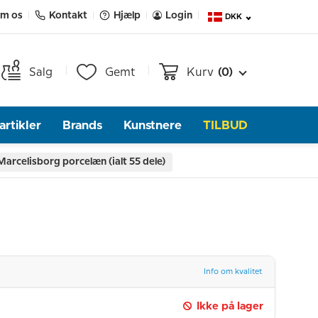
m os
Kontakt
Hjælp
Login
DKK
Salg
Gemt
Kurv
(0)
rtikler
Brands
Kunstnere
TILBUD
Marcelisborg porcelæn (ialt 55 dele)
Info om kvalitet
Ikke på lager