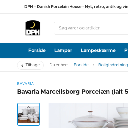
DPH – Danish Porcelain House - Nyt, retro, antik og vi
Forside
Lamper
Lampeskærme
P
Tilbage
Du er her:
Forside
Boligindretning
BAVARIA
Bavaria Marcelisborg Porcelæn (ialt 5