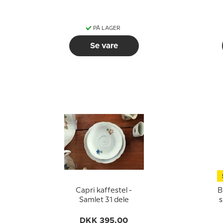
PÅ LAGER
Se vare
Capri kaffestel -
B
Samlet 31 dele
s
L
DKK 395,00