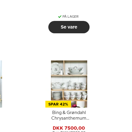
PÅ LAGER
Se vare
SPAR 42%
Bing & Grøndahl
Chrysanthemum
Okseøje stel - Samlet
DKK 7500,00
90 dele