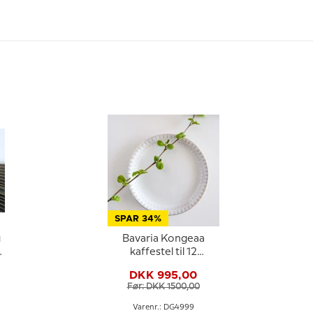
SPAR 34%
g
Bavaria Kongeaa
kaffestel til 12
personer
DKK 995,00
(Retro/Vintage)
Før: DKK 1500,00
Varenr.: DG4999