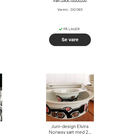
Før: DKK 13000,00
Varenr.: DG1365
PÅ LAGER
Se vare
Juni-design Elvira
Norway sæt med 23