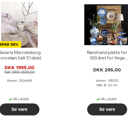
SPAR 56%
Bavaria Marcelisborg
Rørstrand platte for
orcelæn (ialt 51 dele)
100 året for Vega
ekspeditionen 1880-
DKK 1995,00
1980
DKK 295,00
Før: DKK 4500,00
Varenr.: DG4496
Varenr.: XRS25
Mål: Ø: 22 cm
PÅ LAGER
PÅ LAGER
Se vare
Se vare