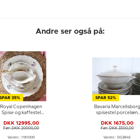
Andre ser også på:
SPAR 35%
SPAR 52%
Royal Copenhagen
Bavaria Marcelisbor
Spise og kaffestel
spisestel porcelæn
Frijsenborg stel (109
(ialt 40 dele)
DKK 12995,00
DKK 1675,00
dele)
Før: DKK 20000,00
Før: DKK 3500,00
Varenr.: 1181000
Varenr.: DG3846