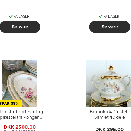
PÅ LAGER
PÅ LAGER
Se vare
Se vare
SPAR 38%
lomstret kaffestel og
Broholm kaffestel -
pisestel fra Kongens
Samlet 40 dele
yngby / KBH - Samlet
DKK 2500,00
88 dele
DKK 395,00