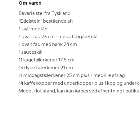
Om varen
Bavaria stel fra Tyskland
"Edelstein" bestående af:
1 skål med låg
1 ovalt fad 23 cm - med afslag/defekt
1 ovalt fad med hank 24 cm
1 sauceskål
11 kagetallerkener 17,5 cm
13 dybe tallerkener 21 cm
11 middagstallerkener 25 cm plus 1 med lille afslag
14 kaffekopper med underkopper plus 1 kop og under
Meget flot stand, kan kun købes ved afhentning i butik