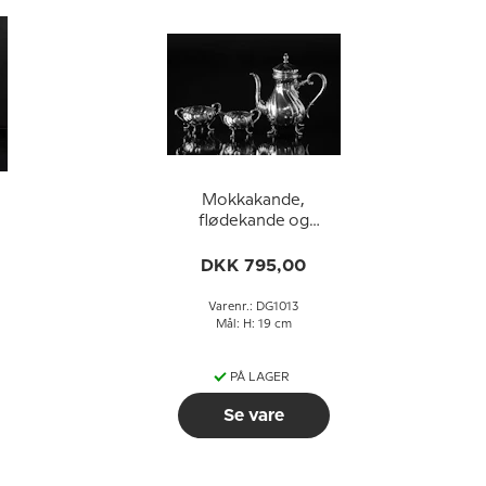
Mokkakande,
flødekande og
sukkerskål i sølvplet
DKK 795,00
Varenr.: DG1013
Mål: H: 19 cm
PÅ LAGER
Se vare