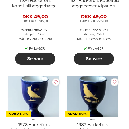
1974 Hackefors
1981 Hackefors koboltblå
koboltblå æggerbæger
æggebæger Vipstjert
Høne
DKK 49,00
DKK 49,00
Før: DKK 295,00
Før: DKK 295,00
Varenr.: HBSA1974
Varenr.: HBSA1981
Årgang: 1974
Årgang: 1981
Mål: H: 7 cm x Ø: 5 cm
Mål: H: 7 cm x Ø: 5 cm
PÅ LAGER
PÅ LAGER
Se vare
Se vare
SPAR 83%
SPAR 83%
1978 Hackefors
1982 Hackefors