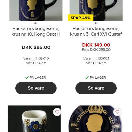
SPAR 49%
Hackefors kongeserie,
Hackefors kongeserie,
krus nr. 10, Kong Oscar I
krus nr. 3, Carl XVI Gustaf
DKK 149,00
DKK 395,00
Før: DKK 295,00
Varenr.: HBSK10
Varenr.: HBSK03
Mål: H: 14 cm
Mål: H: 14 cm
PÅ LAGER
PÅ LAGER
Se vare
Se vare