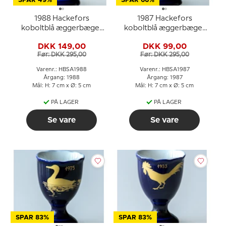
SPAR 49%
SPAR 66%
1988 Hackefors
1987 Hackefors
koboltblå æggerbæger
koboltblå æggerbæger
Ravn
Svane
DKK 149,00
DKK 99,00
Før: DKK 295,00
Før: DKK 295,00
Varenr.: HBSA1988
Varenr.: HBSA1987
Årgang: 1988
Årgang: 1987
Mål: H: 7 cm x Ø: 5 cm
Mål: H: 7 cm x Ø: 5 cm
PÅ LAGER
PÅ LAGER
Se vare
Se vare
SPAR 83%
SPAR 83%