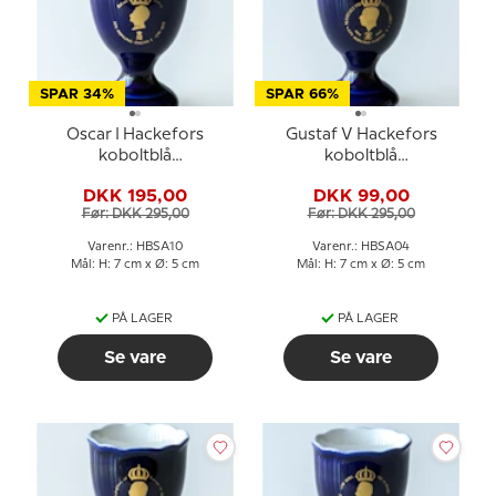
SPAR 34%
SPAR 66%
Oscar I Hackefors
Gustaf V Hackefors
koboltblå
koboltblå
kongeæggerbæger
kongeæggerbæger
DKK 195,00
DKK 99,00
Før: DKK 295,00
Før: DKK 295,00
Varenr.: HBSA10
Varenr.: HBSA04
Mål: H: 7 cm x Ø: 5 cm
Mål: H: 7 cm x Ø: 5 cm
PÅ LAGER
PÅ LAGER
Se vare
Se vare