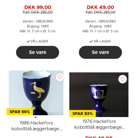
Fasan
Solsort
DKK 99,00
DKK 49,00
Før: DKK 295,00
Før: DKK 295,00
Varenr.: HBSA1985
Varenr.: HBSA1980
Årgang: 1985
Årgang: 1980
Mål: H: 7 cm x Ø: 5 cm
Mål: H: 7 cm x Ø: 5 cm
PÅ LAGER
PÅ LAGER
Se vare
Se vare
SPAR 66%
SPAR 83%
1976 Hackefors
1986 Hackefors
koboltblå æggerbæger
koboltblå æggerbæger
Lappedykker
Stork