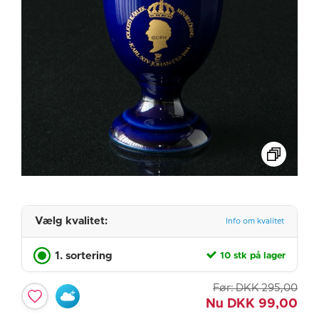
Vælg kvalitet:
Info om kvalitet
1. sortering
10 stk på lager
Før:
DKK
295,00
Nu
DKK
99,00