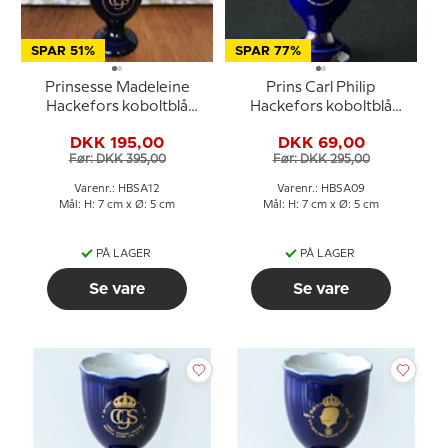
SPAR 51%
SPAR 77%
Prinsesse Madeleine
Prins Carl Philip
Hackefors koboltblå
Hackefors koboltblå
kongeæggerbæger
kongeæggerbæger
DKK 195,00
DKK 69,00
Før: DKK 395,00
Før: DKK 295,00
Varenr.: HBSA12
Varenr.: HBSA09
Mål: H: 7 cm x Ø: 5 cm
Mål: H: 7 cm x Ø: 5 cm
PÅ LAGER
PÅ LAGER
Se vare
Se vare