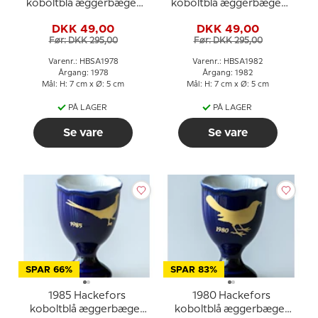
koboltblå æggerbæger
koboltblå æggerbæger
Vibe
Silkehale
DKK 49,00
DKK 49,00
Før: DKK 295,00
Før: DKK 295,00
Varenr.: HBSA1978
Varenr.: HBSA1982
Årgang: 1978
Årgang: 1982
Mål: H: 7 cm x Ø: 5 cm
Mål: H: 7 cm x Ø: 5 cm
PÅ LAGER
PÅ LAGER
Se vare
Se vare
SPAR 66%
SPAR 83%
1985 Hackefors
1980 Hackefors
koboltblå æggerbæger
koboltblå æggerbæger