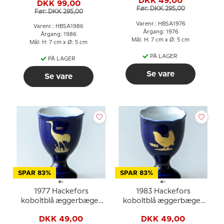
DKK 49,00
DKK 99,00
Før: DKK 295,00
Før: DKK 295,00
Varenr.: HBSA1976
Varenr.: HBSA1986
Årgang: 1976
Årgang: 1986
Mål: H: 7 cm x Ø: 5 cm
Mål: H: 7 cm x Ø: 5 cm
PÅ LAGER
PÅ LAGER
Se vare
Se vare
SPAR 83%
SPAR 83%
1977 Hackefors
1983 Hackefors
koboltblå æggerbæger
koboltblå æggerbæger
Trane
Urfugl
DKK 49,00
DKK 49,00