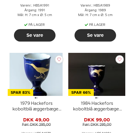
Varenr.: HBSA1991
Varenr.: HBSA1989
Årgang: 1991
Årgang: 1989
Mål: H: 7 cm x Ø: 5 cm
Mål: H: 7 cm x Ø: 5 cm
PÅ LAGER
PÅ LAGER
Se vare
Se vare
SPAR 83%
SPAR 66%
1979 Hackefors
1984 Hackefors
koboltblå æggerbæger
koboltblå æggerbæger
Storspove
Havterne
DKK 49,00
DKK 99,00
Før: DKK 295,00
Før: DKK 295,00