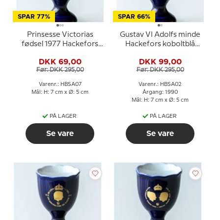
SPAR 77%
SPAR 66%
Prinsesse Victorias
Gustav VI Adolfs minde
fødsel 1977 Hackefors
Hackefors koboltblå
koboltblå
kongeæggerbæger
DKK 69,00
DKK 99,00
kongeæggerbæger
Før: DKK 295,00
Før: DKK 295,00
Varenr.: HBSA07
Varenr.: HBSA02
Mål: H: 7 cm x Ø: 5 cm
Årgang: 1990
Mål: H: 7 cm x Ø: 5 cm
PÅ LAGER
PÅ LAGER
Se vare
Se vare