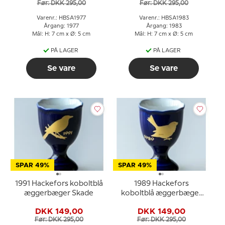
Før: DKK 295,00
Før: DKK 295,00
Varenr.: HBSA1977
Varenr.: HBSA1983
Årgang: 1977
Årgang: 1983
Mål: H: 7 cm x Ø: 5 cm
Mål: H: 7 cm x Ø: 5 cm
PÅ LAGER
PÅ LAGER
Se vare
Se vare
SPAR 49%
SPAR 49%
1991 Hackefors koboltblå
1989 Hackefors
æggerbæger Skade
koboltblå æggerbæger
Gråspurv
DKK 149,00
DKK 149,00
Før: DKK 295,00
Før: DKK 295,00