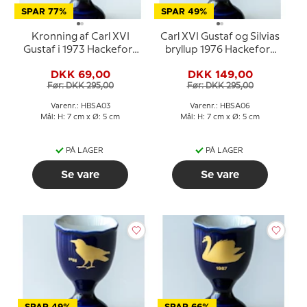
SPAR 77%
SPAR 49%
Kronning af Carl XVI
Carl XVI Gustaf og Silvias
Gustaf i 1973 Hackefors
bryllup 1976 Hackefors
koboltblå
koboltblå
DKK 69,00
DKK 149,00
kongeæggerbæger
kongeæggerbæger
Før: DKK 295,00
Før: DKK 295,00
Varenr.: HBSA03
Varenr.: HBSA06
Mål: H: 7 cm x Ø: 5 cm
Mål: H: 7 cm x Ø: 5 cm
PÅ LAGER
PÅ LAGER
Se vare
Se vare