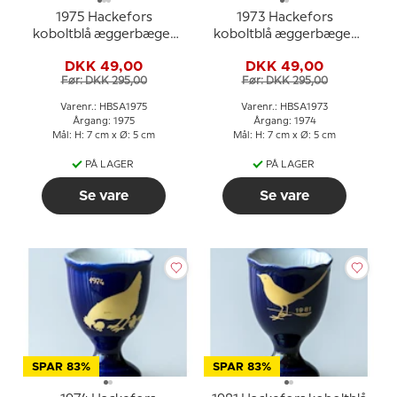
1975 Hackefors
1973 Hackefors
koboltblå æggerbæger
koboltblå æggerbæger
And
Hane
DKK 49,00
DKK 49,00
Før: DKK 295,00
Før: DKK 295,00
Varenr.: HBSA1975
Varenr.: HBSA1973
Årgang: 1975
Årgang: 1974
Mål: H: 7 cm x Ø: 5 cm
Mål: H: 7 cm x Ø: 5 cm
PÅ LAGER
PÅ LAGER
Se vare
Se vare
SPAR 83%
SPAR 83%