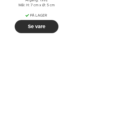
Årgang: 1992
Mål: H: 7 cm x Ø: 5 cm
PÅ LAGER
Se vare