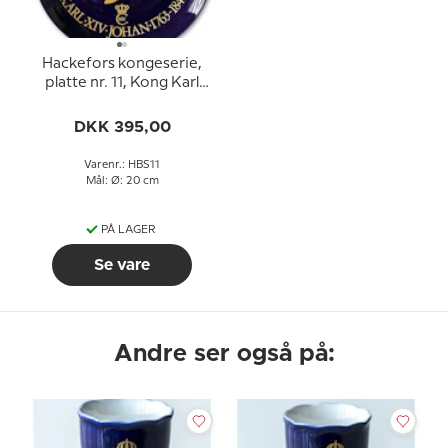
Hackefors kongeserie,
platte nr. 11, Kong Karl
XIV Johan
DKK 395,00
Varenr.: HBS11
Mål: Ø: 20 cm
PÅ LAGER
Se vare
Andre ser også på: