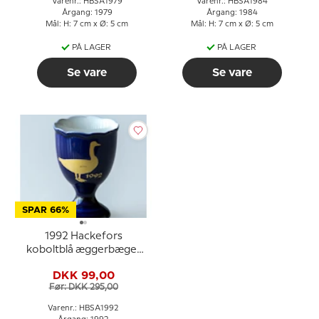
Varenr.: HBSA1979
Varenr.: HBSA1984
Årgang: 1979
Årgang: 1984
Mål: H: 7 cm x Ø: 5 cm
Mål: H: 7 cm x Ø: 5 cm
PÅ LAGER
PÅ LAGER
Se vare
Se vare
SPAR 66%
1992 Hackefors
koboltblå æggerbæger
Canadagås
DKK 99,00
Før: DKK 295,00
Varenr.: HBSA1992