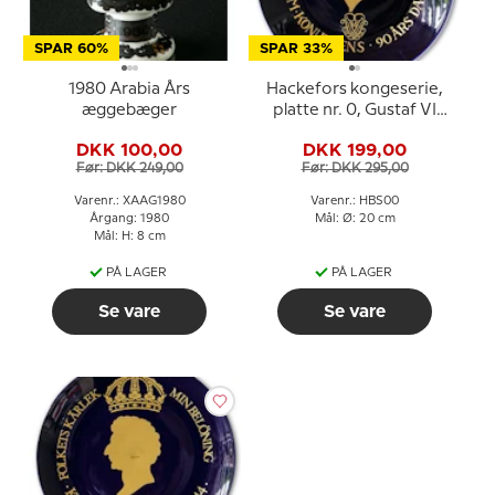
SPAR 60%
SPAR 33%
1980 Arabia Års
Hackefors kongeserie,
æggebæger
platte nr. 0, Gustaf VI
Adolf 90 års dag
DKK 100,00
DKK 199,00
Før: DKK 249,00
Før: DKK 295,00
Varenr.: XAAG1980
Varenr.: HBS00
Årgang: 1980
Mål: Ø: 20 cm
Mål: H: 8 cm
PÅ LAGER
PÅ LAGER
Se vare
Se vare