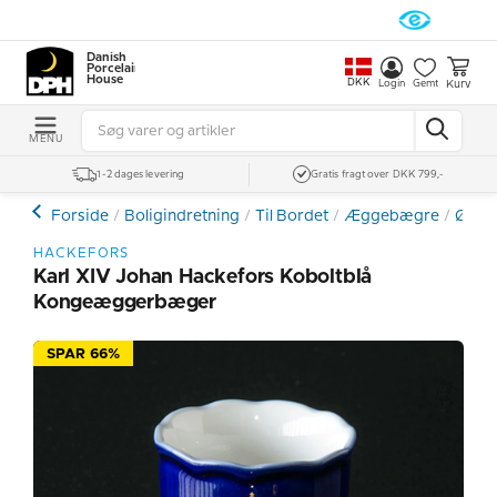
Danish
Porcelain
House
DKK
Kurv
Login
Gemt
MENU
1-2 dages levering
Gratis fragt over DKK 799,-
Forside
Boligindretning
Til Bordet
Æggebægre
Øvri
HACKEFORS
Karl XIV Johan Hackefors Koboltblå
Kongeæggerbæger
SPAR 66%