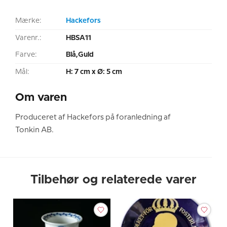
Mærke:
Hackefors
Varenr.:
HBSA11
Farve:
Blå,Guld
Mål:
H: 7 cm x Ø: 5 cm
Om varen
Produceret af Hackefors på foranledning af
Tonkin AB.
Tilbehør og relaterede varer