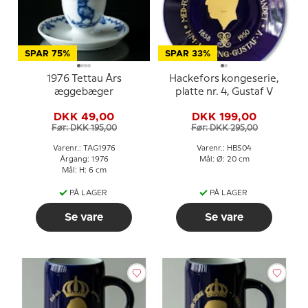
SPAR 75%
SPAR 33%
1976 Tettau Års
Hackefors kongeserie,
æggebæger
platte nr. 4, Gustaf V
DKK 49,00
DKK 199,00
Før: DKK 195,00
Før: DKK 295,00
Varenr.: TAG1976
Varenr.: HBS04
Årgang: 1976
Mål: Ø: 20 cm
Mål: H: 6 cm
PÅ LAGER
PÅ LAGER
Se vare
Se vare