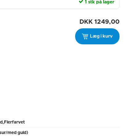
1 stk på lager
DKK
1249,00
Læg i kurv
d,Flerfarvet
sur/med guld)