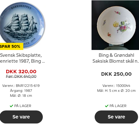
SPAR 50%
Svensk Skibsplatte,
Bing & Grøndahl
enriette 1987, Bing &
Saksisk Blomst skål nr
Grøndahl
44
DKK 320,00
DKK 250,00
Før: DKK 640,00
Varenr.: BNR12215-619
Varenr.: 1500044
Årgang: 1987
Mål: H: 5 cm x Ø: 20 cm
Mål: Ø: 18 cm
PÅ LAGER
PÅ LAGER
Se vare
Se vare