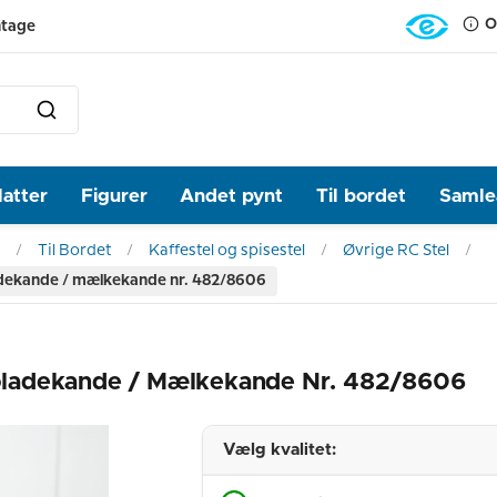
O
ntage
latter
Figurer
Andet pynt
Til bordet
Samlea
Til Bordet
Kaffestel og spisestel
Øvrige RC Stel
dekande / mælkekande nr. 482/8606
oladekande / Mælkekande Nr. 482/8606
Vælg kvalitet: