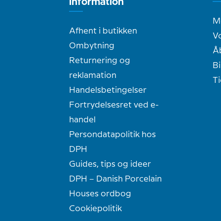
information
M
Afhent i butikken
Vo
Ombytning
Å
Returnering og
Bi
reklamation
T
Handelsbetingelser
Fortrydelsesret ved e-
handel
Persondatapolitik hos
DPH
Guides, tips og ideer
DPH – Danish Porcelain
Houses ordbog
Cookiepolitik