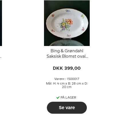
Bing & Grøndahl
.
Saksisk Blomst ovalt
fad 28cm nr. 17
DKK 399,00
Varenr.: 1500017
Mål: H: 4 cm x B: 28 cm x D:
20 cm
PÅ LAGER
Se vare