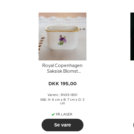
Royal Copenhagen
Saksisk Blomst
tandstikholder nr. 1801
DKK 195,00
Varenr.: R493-1801
Mål: H: 6 cm x B: 7 cm x D: 3
cm
PÅ LAGER
Se vare