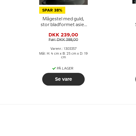
SPAR 38%
Mågestel med guld,
stor bladformet asiet
nr. 357 eller 199 25cm
DKK 239,00
Før: DKK 388,00
Varenr.: 1303357
Mål: H: 4 cm x B: 25 cm x D: 19
cm
PÅ LAGER
Se vare