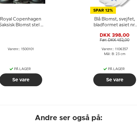
SPAR 12%
Royal Copenhagen
Blå Blomst, svejfet,
Saksisk Blomst stel -
bladformet asiet nr.
kaffe og spisestel,
10/1599 eller 357,
DKK 398,00
diverse dele
Royal Copenhagen
Før: DKK 452,00
23cm
Varenr.: 1500101
Varenr.: 1106357
Mål: B: 23 cm
PÅ LAGER
PÅ LAGER
Se vare
Se vare
Andre ser også på: