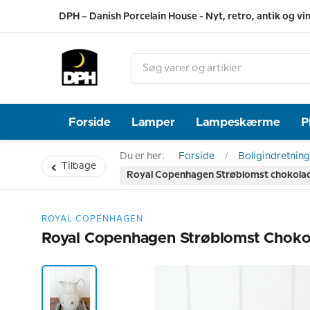
DPH – Danish Porcelain House - Nyt, retro, antik og vi
Forside
Lamper
Lampeskærme
P
Du er her:
Forside
Boligindretning
Tilbage
Royal Copenhagen Strøblomst chokola
ROYAL COPENHAGEN
Royal Copenhagen Strøblomst Chok