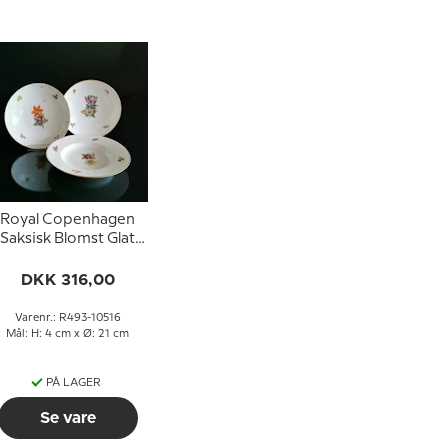
Royal Copenhagen
Saksisk Blomst Glat
dyb tallerken nr. 493-
10516
DKK 316,00
Varenr.: R493-10516
Mål: H: 4 cm x Ø: 21 cm
PÅ LAGER
Se vare