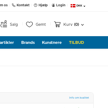
m os
Kontakt
Hjælp
Login
DKK
Salg
Gemt
Kurv
(0)
rtikler
Brands
Kunstnere
TILBUD
Info om kvalitet