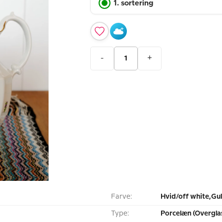
1. sortering
-
+
Farve:
Hvid/off white,Gul
Type:
Porcelæn (Overgla