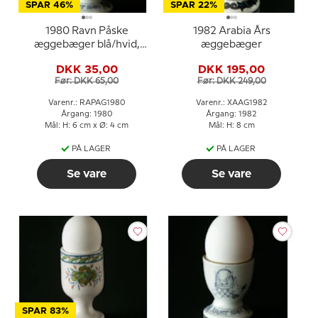
SPAR 46%
SPAR 22%
1980 Ravn Påske
1982 Arabia Års
æggebæger blå/hvid,
æggebæger
hare med harekillinger
DKK 35,00
DKK 195,00
Før: DKK 65,00
Før: DKK 249,00
Varenr.: RAPAG1980
Varenr.: XAAG1982
Årgang: 1980
Årgang: 1982
Mål: H: 6 cm x Ø: 4 cm
Mål: H: 8 cm
PÅ LAGER
PÅ LAGER
Se vare
Se vare
SPAR 83%