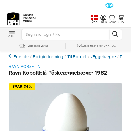
Danish
Porcelain
House
DKK
Kurv
Login
Gemt
MENU
1-2 dages levering
Gratis fragt over DKK 799,-
Forside
Boligindretning
Til Bordet
Æggebægre
Påsk
RAVN PORSELIN
Ravn Koboltblå Påskeæggebæger 1982
SPAR 34%