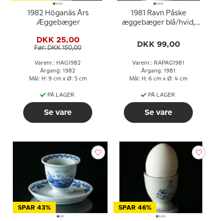
1982 Höganäs Års
1981 Ravn Påske
Æggebæger
æggebæger blå/hvid,
harekillinger i kurv
DKK 25,00
DKK 99,00
Før: DKK 150,00
Varenr.: HAG1982
Varenr.: RAPAG1981
Årgang: 1982
Årgang: 1981
Mål: H: 9 cm x Ø: 5 cm
Mål: H: 6 cm x Ø: 4 cm
PÅ LAGER
PÅ LAGER
Se vare
Se vare
SPAR 43%
SPAR 46%