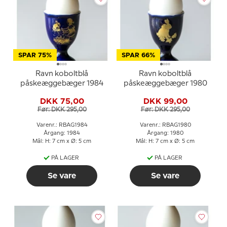
SPAR 75%
SPAR 66%
Ravn koboltblå
Ravn koboltblå
påskeæggebæger 1984
påskeæggebæger 1980
DKK 75,00
DKK 99,00
Før: DKK 295,00
Før: DKK 295,00
Varenr.: RBAG1984
Varenr.: RBAG1980
Årgang: 1984
Årgang: 1980
Mål: H: 7 cm x Ø: 5 cm
Mål: H: 7 cm x Ø: 5 cm
PÅ LAGER
PÅ LAGER
Se vare
Se vare