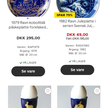
SPAR 75%
1982 Ravn Juleplatte i
1979 Ravn koboltblå
serien Svensk Jul,
påskeplatte forelskede
Grævling
kaniner
DKK 49,00
DKK 295,00
Før: DKK 195,00
Varenr.: RASX1982
Varenr.: RAP1979
Årgang: 1982
Årgang: 1979
Mål: Ø: 20 cm
Mål: Ø: 20 cm
PÅ LAGER
PÅ LAGER
Se vare
Se vare