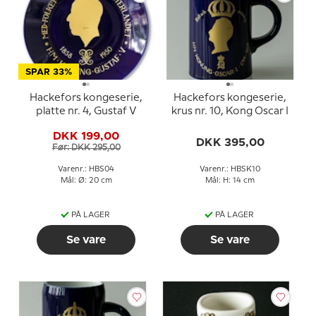
SPAR 33%
Hackefors kongeserie,
Hackefors kongeserie,
platte nr. 4, Gustaf V
krus nr. 10, Kong Oscar I
DKK 199,00
DKK 395,00
Før: DKK 295,00
Varenr.: HBS04
Varenr.: HBSK10
Mål: Ø: 20 cm
Mål: H: 14 cm
PÅ LAGER
PÅ LAGER
Se vare
Se vare