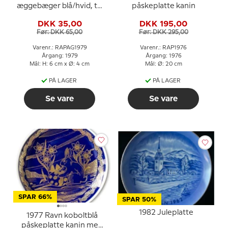
æggebæger blå/hvid, to
påskeplatte kanin
harer
DKK 35,00
DKK 195,00
Før: DKK 65,00
Før: DKK 295,00
Varenr.: RAPAG1979
Varenr.: RAP1976
Årgang: 1979
Årgang: 1976
Mål: H: 6 cm x Ø: 4 cm
Mål: Ø: 20 cm
PÅ LAGER
PÅ LAGER
Se vare
Se vare
SPAR 66%
SPAR 50%
1982 Juleplatte
1977 Ravn koboltblå
påskeplatte kanin med