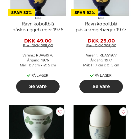
SPAR 83%
SPAR 92%
Ravn koboltblå
Ravn koboltblå
påskeæggebæger 1976
påskeæggebæger 1977
DKK 49,00
DKK 25,00
Før: DKK 295,00
Før: DKK 295,00
Varenr.: RBAG1976
Varenr.: RBAG1977
Årgang: 1976
Årgang: 1977
Mål: H: 7 cm x Ø: 5 cm
Mål: H: 7 cm x Ø: 5 cm
PÅ LAGER
PÅ LAGER
Se vare
Se vare