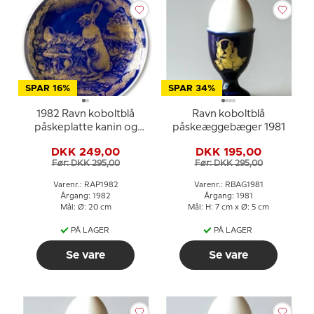
SPAR 16%
SPAR 34%
1982 Ravn koboltblå
Ravn koboltblå
påskeplatte kanin og
påskeæggebæger 1981
svampe
DKK 249,00
DKK 195,00
Før: DKK 295,00
Før: DKK 295,00
Varenr.: RAP1982
Varenr.: RBAG1981
Årgang: 1982
Årgang: 1981
Mål: Ø: 20 cm
Mål: H: 7 cm x Ø: 5 cm
PÅ LAGER
PÅ LAGER
Se vare
Se vare