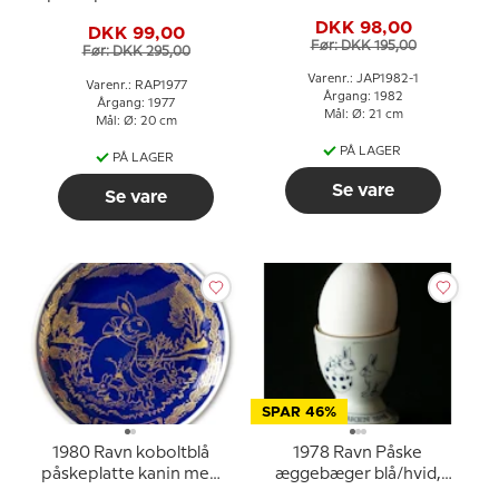
påskeæg
DKK 98,00
DKK 99,00
Før: DKK 195,00
Før: DKK 295,00
Varenr.: JAP1982-1
Varenr.: RAP1977
Årgang: 1982
Årgang: 1977
Mål: Ø: 21 cm
Mål: Ø: 20 cm
PÅ LAGER
PÅ LAGER
Se vare
Se vare
SPAR 46%
1980 Ravn koboltblå
1978 Ravn Påske
påskeplatte kanin med
æggebæger blå/hvid,
unger
hare med hare i påskeæg