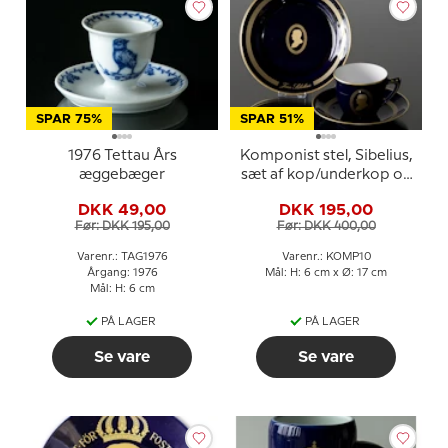
SPAR 75%
SPAR 51%
1976 Tettau Års
Komponist stel, Sibelius,
æggebæger
sæt af kop/underkop og
kagetallerken nr. 10, Bing
DKK 49,00
DKK 195,00
& Grøndahl
Før: DKK 195,00
Før: DKK 400,00
Varenr.: TAG1976
Varenr.: KOMP10
Årgang: 1976
Mål: H: 6 cm x Ø: 17 cm
Mål: H: 6 cm
PÅ LAGER
PÅ LAGER
Se vare
Se vare