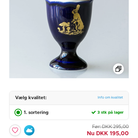
Vælg kvalitet:
Info om kvalitet
1. sortering
3 stk på lager
Før:
DKK
295,00
Nu
DKK
195,00