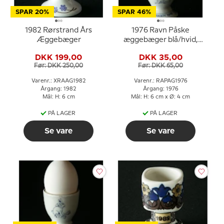
SPAR 20%
SPAR 46%
1982 Rørstrand Års
1976 Ravn Påske
Æggebæger
æggebæger blå/hvid,
hare
DKK 199,00
DKK 35,00
Før: DKK 250,00
Før: DKK 65,00
Varenr.: XRAAG1982
Varenr.: RAPAG1976
Årgang: 1982
Årgang: 1976
Mål: H: 6 cm
Mål: H: 6 cm x Ø: 4 cm
PÅ LAGER
PÅ LAGER
Se vare
Se vare