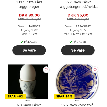
1982 Tettau Års
1977 Ravn Påske
æggebæger
æggebæger blå/hvid,
hare med påskeæg
DKK 99,00
DKK 35,00
Før: DKK 175,00
Før: DKK 65,00
Varenr.: TAG1982
Varenr.: RAPAG1977
Årgang: 1982
Årgang: 1977
Mål: H: 6 cm
Mål: H: 6 cm x Ø: 4 cm
PÅ LAGER
PÅ LAGER
Se vare
Se vare
SPAR 46%
SPAR 34%
1979 Ravn Påske
1976 Ravn koboltblå