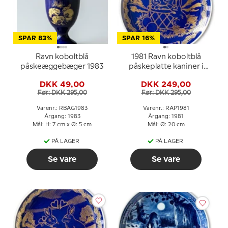
SPAR 83%
SPAR 16%
Ravn koboltblå
1981 Ravn koboltblå
påskeæggebæger 1983
påskeplatte kaniner i
kurv
DKK 49,00
DKK 249,00
Før: DKK 295,00
Før: DKK 295,00
Varenr.: RBAG1983
Varenr.: RAP1981
Årgang: 1983
Årgang: 1981
Mål: H: 7 cm x Ø: 5 cm
Mål: Ø: 20 cm
PÅ LAGER
PÅ LAGER
Se vare
Se vare