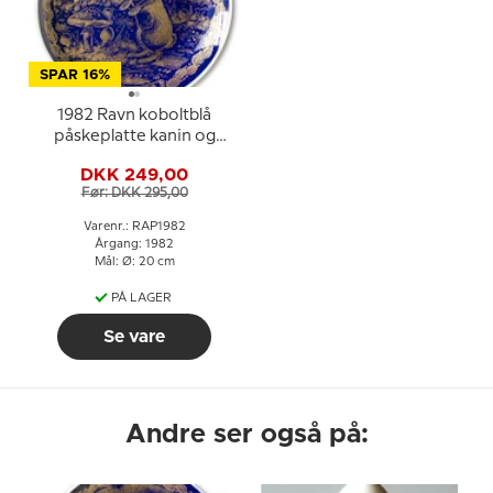
SPAR 16%
1982 Ravn koboltblå
påskeplatte kanin og
svampe
DKK 249,00
Før: DKK 295,00
Varenr.: RAP1982
Årgang: 1982
Mål: Ø: 20 cm
PÅ LAGER
Se vare
Andre ser også på: