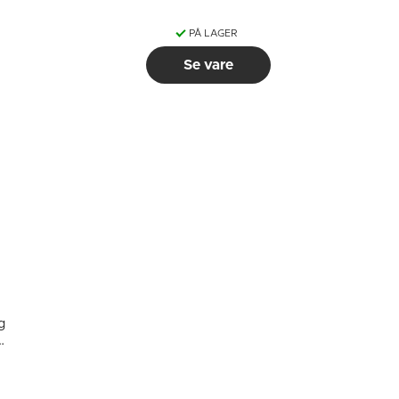
PÅ LAGER
Se vare
g
s
t