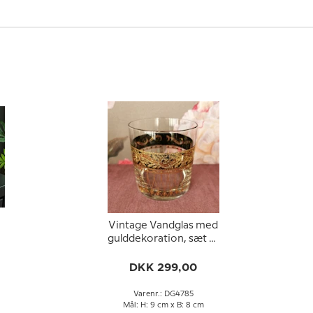
Vintage Vandglas med
gulddekoration, sæt af
4 stk.
DKK 299,00
Varenr.: DG4785
Mål: H: 9 cm x B: 8 cm