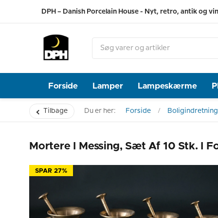
DPH – Danish Porcelain House - Nyt, retro, antik og vi
Forside
Lamper
Lampeskærme
P
Tilbage
Du er her:
Forside
Boligindretning
Mortere I Messing, Sæt Af 10 Stk. I Fo
SPAR 27%