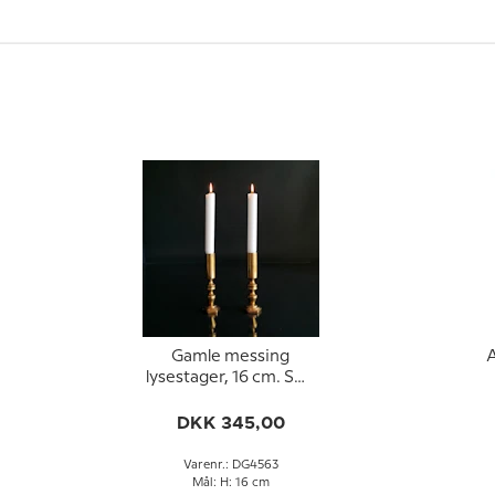
Gamle messing
A
lysestager, 16 cm. Sæt
af 2 stk
DKK 345,00
Varenr.: DG4563
Mål: H: 16 cm