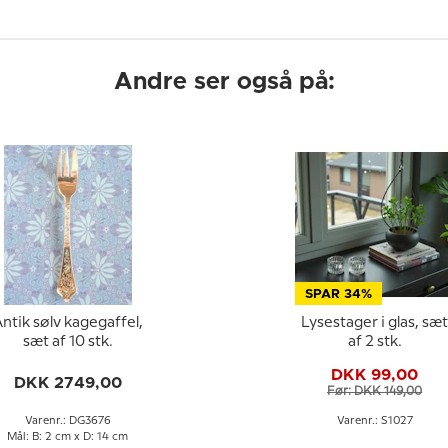
Andre ser også på:
SPAR 34%
ntik sølv kagegaffel,
Lysestager i glas, sæt
sæt af 10 stk.
af 2 stk.
DKK 99,00
DKK 2749,00
Før: DKK 149,00
Varenr.: DG3676
Varenr.: S1027
Mål: B: 2 cm x D: 14 cm