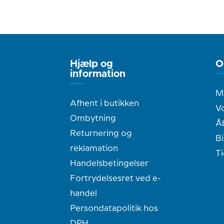
Hjælp og
O
information
M
Afhent i butikken
Vo
Ombytning
Å
Returnering og
Bi
reklamation
T
Handelsbetingelser
Fortrydelsesret ved e-
handel
Persondatapolitik hos
DPH