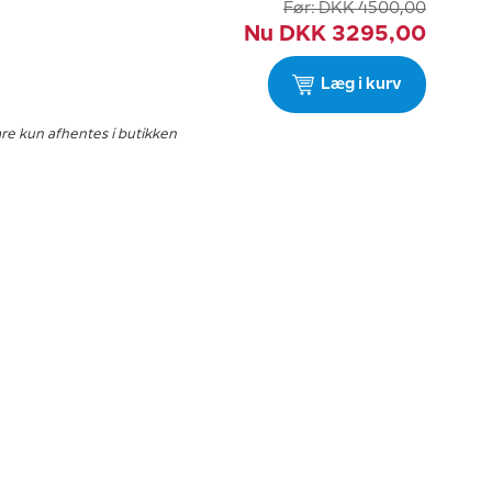
Før:
DKK
4500,00
Nu
DKK
3295,00
Læg i kurv
are kun afhentes i butikken