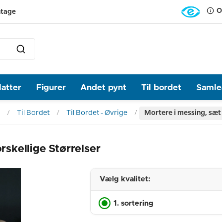
O
ntage
latter
Figurer
Andet pynt
Til bordet
Samlea
Til Bordet
Til Bordet - Øvrige
Mortere i messing, sæt a
rskellige Størrelser
Vælg kvalitet:
1. sortering