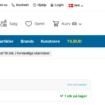
m os
Kontakt
Hjælp
Login
DKK
Salg
Gemt
Kurv
(0)
rtikler
Brands
Kunstnere
TILBUD
f 10 stk. i forskellige størrelser
Info om kvalitet
1 stk på lager