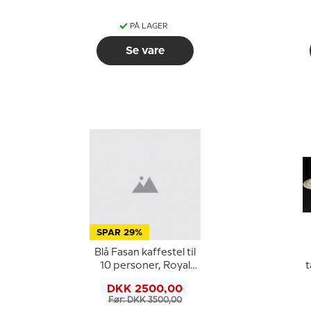
PÅ LAGER
Se vare
SPAR 29%
Blå Fasan kaffestel til
10 personer, Royal
t
Copenhagen
DKK 2500,00
Før: DKK 3500,00