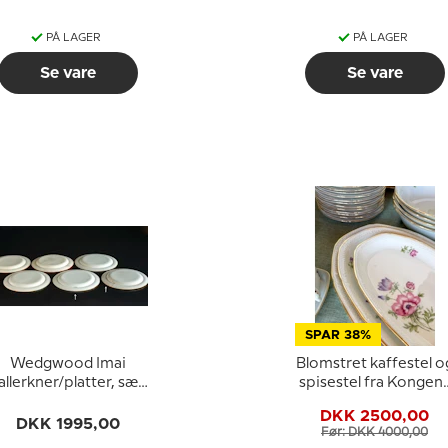
PÅ LAGER
PÅ LAGER
Se vare
Se vare
SPAR 38%
Wedgwood Imai
Blomstret kaffestel o
allerkner/platter, sæt
spisestel fra Kongen
af 6 stk.
Lyngby / KBH - Samle
DKK 2500,00
88 dele
DKK 1995,00
Før: DKK 4000,00