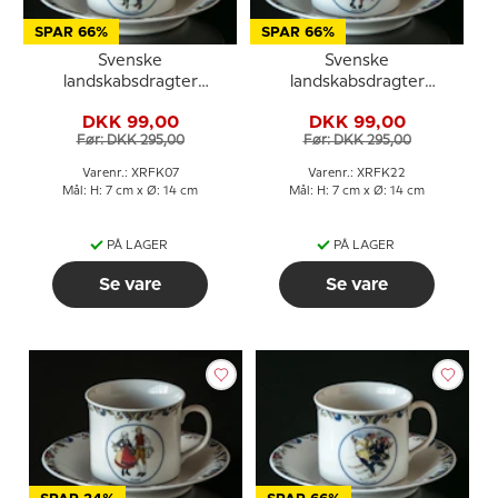
SPAR 66%
SPAR 66%
Svenske
Svenske
landskabsdragter
landskabsdragter
kaffekop nr. 7 Halland
kaffekop nr. 22 Småland
DKK 99,00
DKK 99,00
Før: DKK 295,00
Før: DKK 295,00
Varenr.: XRFK07
Varenr.: XRFK22
Mål: H: 7 cm x Ø: 14 cm
Mål: H: 7 cm x Ø: 14 cm
PÅ LAGER
PÅ LAGER
Se vare
Se vare