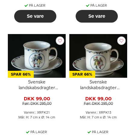
PÅ LAGER
PÅ LAGER
Se vare
Se vare
SPAR 66%
SPAR 66%
Svenske
Svenske
landskabsdragter
landskabsdragter
kaffekop nr. 21
kaffekop nr. 13 Närke
DKK 99,00
DKK 99,00
Ångermanland
Før: DKK 295,00
Før: DKK 295,00
Varenr.: XRFK21
Varenr.: XRFK13
Mål: H: 7 cm x Ø: 14 cm
Mål: H: 7 cm x Ø: 14 cm
PÅ LAGER
PÅ LAGER