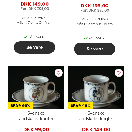
kaffekop nr. 20
DKK 149,00
Västergötland
DKK 195,00
Västerbotten
Før: DKK 295,00
Før: DKK 295,00
Varenr.: XRFK24
Varenr.: XRFK20
Mål: H: 7 cm x Ø: 14 cm
Mål: H: 7 cm x Ø: 14 cm
PÅ LAGER
PÅ LAGER
Se vare
Se vare
SPAR 66%
SPAR 49%
Svenske
Svenske
landskabsdragter
landskabsdragter
kaffekop nr. 15
kaffekop nr. 19
DKK 99,00
DKK 149,00
Södermanland
Västmanland