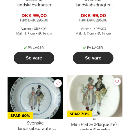
landskabsdragter
landskabsdragter
kaffekop nr. 4 Gotland
kaffekop nr. 3 Dalsland
DKK 99,00
DKK 99,00
Før: DKK 295,00
Før: DKK 295,00
Varenr.: XRFK04
Varenr.: XRFK03
Mål: H: 7 cm x Ø: 14 cm
Mål: H: 7 cm x Ø: 14 cm
PÅ LAGER
PÅ LAGER
Se vare
Se vare
SPAR 70%
SPAR 60%
Svenske
Mini Platte (Plaquette) i
landskabsdragter