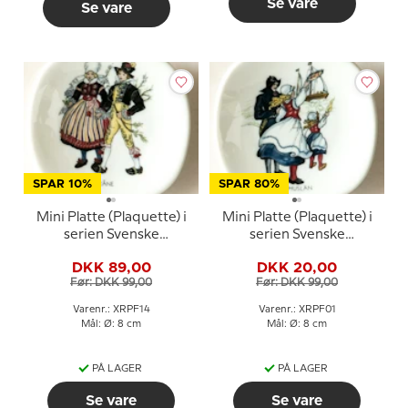
Se vare
Se vare
SPAR 10%
SPAR 80%
Mini Platte (Plaquette) i
Mini Platte (Plaquette) i
serien Svenske
serien Svenske
landskabsdragter nr. 14
landskabsdragter nr. 1
DKK 89,00
DKK 20,00
Skåne
Bohuslän
Før: DKK 99,00
Før: DKK 99,00
Varenr.: XRPF14
Varenr.: XRPF01
Mål: Ø: 8 cm
Mål: Ø: 8 cm
PÅ LAGER
PÅ LAGER
Se vare
Se vare