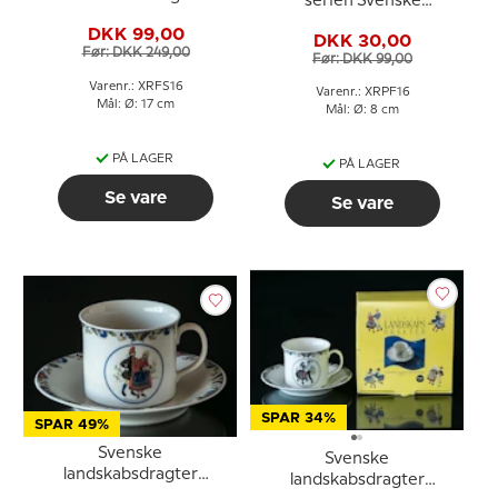
serien Svenske
sidetallerken nr. 16
landskabsdragter nr. 16
DKK 99,00
Uppland
DKK 30,00
Uppland
Før: DKK 249,00
Før: DKK 99,00
Varenr.: XRFS16
Varenr.: XRPF16
Mål: Ø: 17 cm
Mål: Ø: 8 cm
PÅ LAGER
PÅ LAGER
Se vare
Se vare
SPAR 34%
SPAR 49%
Svenske
Svenske
landskabsdragter
landskabsdragter
kaffekop nr. 24