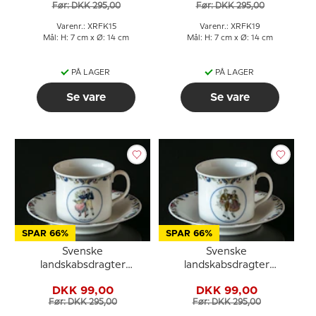
Før: DKK 295,00
Før: DKK 295,00
Varenr.: XRFK15
Varenr.: XRFK19
Mål: H: 7 cm x Ø: 14 cm
Mål: H: 7 cm x Ø: 14 cm
PÅ LAGER
PÅ LAGER
Se vare
Se vare
SPAR 66%
SPAR 66%
Svenske
Svenske
landskabsdragter
landskabsdragter
kaffekop nr. 6
kaffekop nr. 17 Jämtland
DKK 99,00
DKK 99,00
Gästrikland
Før: DKK 295,00
Før: DKK 295,00