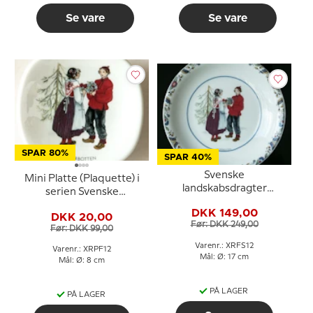
Se vare
Se vare
SPAR 80%
SPAR 40%
Svenske
Mini Platte (Plaquette) i
landskabsdragter
serien Svenske
sidetallerken nr. 12
landskabsdragter nr. 12
DKK 149,00
Norrbotten
DKK 20,00
Norrbotten
Før: DKK 249,00
Før: DKK 99,00
Varenr.: XRFS12
Varenr.: XRPF12
Mål: Ø: 17 cm
Mål: Ø: 8 cm
PÅ LAGER
PÅ LAGER