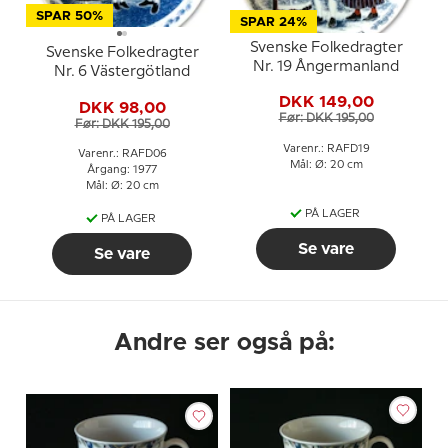
SPAR 50%
SPAR 24%
Svenske Folkedragter
Svenske Folkedragter
Nr. 19 Ångermanland
Nr. 6 Västergötland
DKK 149,00
DKK 98,00
Før: DKK 195,00
Før: DKK 195,00
Varenr.: RAFD19
Varenr.: RAFD06
Mål: Ø: 20 cm
Årgang: 1977
Mål: Ø: 20 cm
PÅ LAGER
PÅ LAGER
Se vare
Se vare
Andre ser også på: