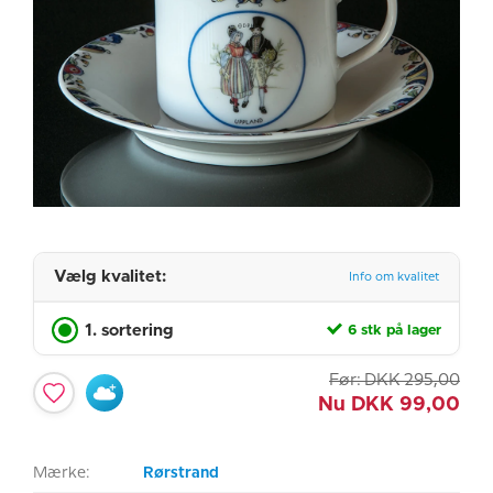
Vælg kvalitet:
Info om kvalitet
1. sortering
6 stk på lager
Før:
DKK
295,00
Nu
DKK
99,00
Mærke:
Rørstrand