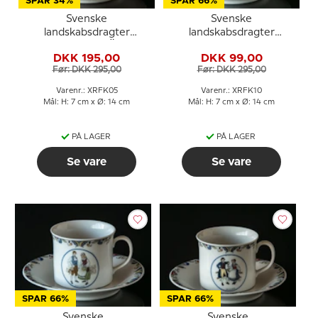
SPAR 34%
SPAR 66%
Svenske
Svenske
landskabsdragter
landskabsdragter
kaffekop nr. 5 Öland
kaffekop nr. 10 Lappland
DKK 195,00
DKK 99,00
Før: DKK 295,00
Før: DKK 295,00
Varenr.: XRFK05
Varenr.: XRFK10
Mål: H: 7 cm x Ø: 14 cm
Mål: H: 7 cm x Ø: 14 cm
PÅ LAGER
PÅ LAGER
Se vare
Se vare
SPAR 66%
SPAR 66%
Svenske
Svenske