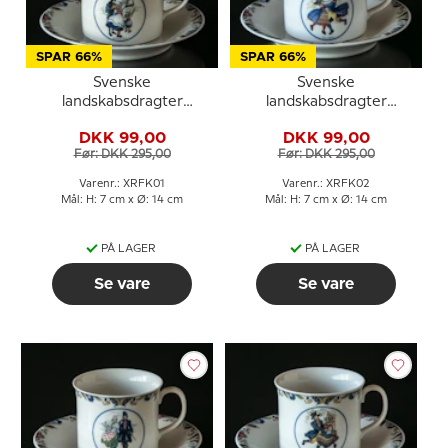
SPAR 66%
SPAR 66%
Svenske
Svenske
landskabsdragter
landskabsdragter
kaffekop nr. 1 Bohuslän
kaffekop nr. 2 Dalarna
DKK 99,00
DKK 99,00
Før: DKK 295,00
Før: DKK 295,00
Varenr.: XRFK01
Varenr.: XRFK02
Mål: H: 7 cm x Ø: 14 cm
Mål: H: 7 cm x Ø: 14 cm
PÅ LAGER
PÅ LAGER
Se vare
Se vare