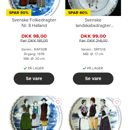
SPAR 50%
SPAR 60%
Svenske Folkedragter
Svenske
Nr. 8 Halland
landskabsdragter
sidetallerken nr. 16
DKK 98,00
DKK 99,00
Uppland
Før: DKK 195,00
Før: DKK 249,00
Varenr.: RAFD08
Varenr.: XRFS16
Årgang: 1978
Mål: Ø: 17 cm
Mål: Ø: 20 cm
PÅ LAGER
PÅ LAGER
Se vare
Se vare