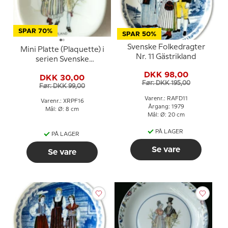
SPAR 70%
SPAR 50%
Svenske Folkedragter
Mini Platte (Plaquette) i
Nr. 11 Gästrikland
serien Svenske
landskabsdragter nr. 16
DKK 98,00
DKK 30,00
Uppland
Før: DKK 195,00
Før: DKK 99,00
Varenr.: RAFD11
Varenr.: XRPF16
Årgang: 1979
Mål: Ø: 8 cm
Mål: Ø: 20 cm
PÅ LAGER
PÅ LAGER
Se vare
Se vare