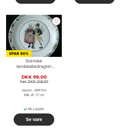
SPAR 60%
Svenske
landskabsdragter
sidetallerken nr. 14 Skåne
DKK 99,00
Før: DKK 249,00
Varenr.: XRFS14
Mål: Ø: 17 cm
PÅ LAGER
Se vare