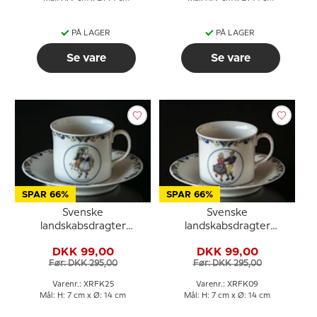
PÅ LAGER
PÅ LAGER
Se vare
Se vare
SPAR 66%
SPAR 66%
Svenske
Svenske
landskabsdragter
landskabsdragter
kaffekop nr. 25
kaffekop nr. 9
DKK 99,00
DKK 99,00
Östergötland
Hälsingland
Før: DKK 295,00
Før: DKK 295,00
Varenr.: XRFK25
Varenr.: XRFK09
Mål: H: 7 cm x Ø: 14 cm
Mål: H: 7 cm x Ø: 14 cm