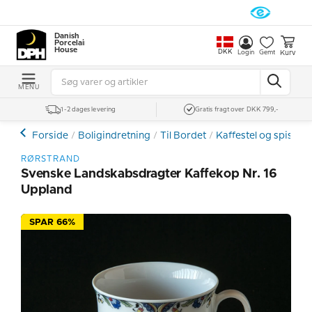
Danish
Porcelain
House
DKK
Kurv
Login
Gemt
MENU
1-2 dages levering
Gratis fragt over DKK 799,-
Forside
Boligindretning
Til Bordet
Kaffestel og spiseste
RØRSTRAND
Svenske Landskabsdragter Kaffekop Nr. 16
Uppland
SPAR 66%