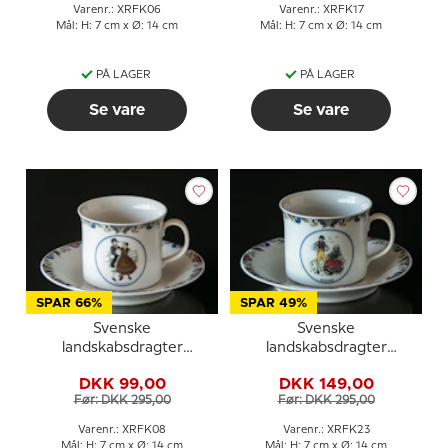
Varenr.: XRFK06
Varenr.: XRFK17
Mål: H: 7 cm x Ø: 14 cm
Mål: H: 7 cm x Ø: 14 cm
PÅ LAGER
PÅ LAGER
Se vare
Se vare
SPAR 66%
SPAR 49%
Svenske
Svenske
landskabsdragter
landskabsdragter
kaffekop nr. 8
kaffekop nr. 23 Blekinge
DKK 99,00
DKK 149,00
Härjedalen
Før: DKK 295,00
Før: DKK 295,00
Varenr.: XRFK08
Varenr.: XRFK23
Mål: H: 7 cm x Ø: 14 cm
Mål: H: 7 cm x Ø: 14 cm