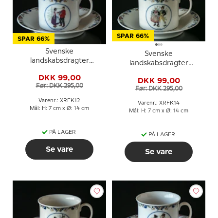
SPAR 66%
SPAR 66%
Svenske
Svenske
landskabsdragter
landskabsdragter
kaffekop nr. 12
kaffekop nr. 14 Skåne
DKK 99,00
Norrbotten
DKK 99,00
Før: DKK 295,00
Før: DKK 295,00
Varenr.: XRFK12
Varenr.: XRFK14
Mål: H: 7 cm x Ø: 14 cm
Mål: H: 7 cm x Ø: 14 cm
PÅ LAGER
PÅ LAGER
Se vare
Se vare