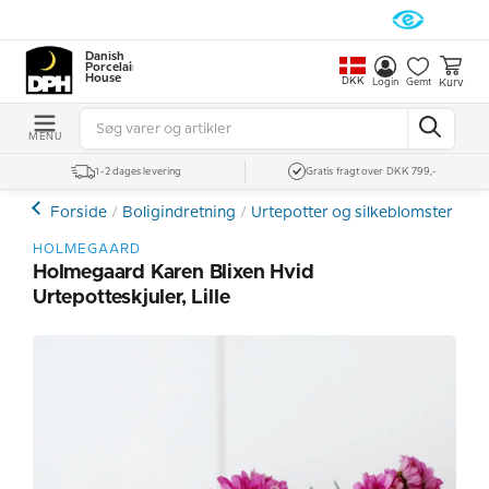
Danish
Porcelain
House
DKK
Kurv
Login
Gemt
MENU
1-2 dages levering
Gratis fragt over DKK 799,-
Forside
Boligindretning
Urtepotter og silkeblomster
Ur
HOLMEGAARD
Holmegaard Karen Blixen Hvid
Urtepotteskjuler, Lille