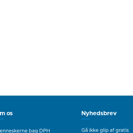
m os
Nyhedsbrev
Gå ikke glip af gratis
enneskerne bag DPH