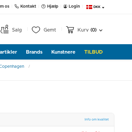
m os
Kontakt
Hjælp
Login
DKK
Salg
Gemt
Kurv
(0)
rtikler
Brands
Kunstnere
TILBUD
 Copenhagen
Info om kvalitet