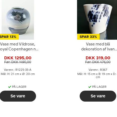
SPAR 13%
SPAR 33%
Vase med Vildrose,
Vase med blå
oyal Copenhagen nr.
dekoration af Ivan
1225-35-A
Weiss, Royal
DKK 1295,00
DKK 319,00
Copenhagen nr. 367
Før: DKK 1490,00
Før: DKK 476,00
Varenr.: R1225-35-A
Varenr.: R367
Mål: H: 21 cm x Ø: 20 cm
Mål: H: 15 cm x B: 19 cm x D:
cm
PÅ LAGER
PÅ LAGER
Se vare
Se vare