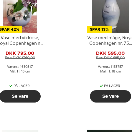
SPAR 42%
SPAR 13%
Vase med vildrose,
Vase med måge, Roya
oyal Copenhagen nr.
Copenhagen nr. 757
4260 eller 817
eller 1138-2289
DKK 795,00
DKK 595,00
Før: DKK 1360,00
Før: DKK 685,00
Varenr.: 1630817
Varenr.: 1138757
Mål: H: 15 cm
Mål: H: 18 cm
PÅ LAGER
PÅ LAGER
Se vare
Se vare