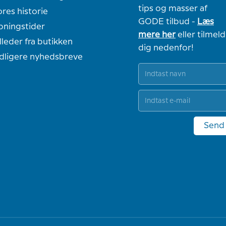
tips og masser af
res historie
GODE tilbud -
Læs
bningstider
mere her
eller tilmeld
lleder fra butikken
dig nedenfor!
idligere nyhedsbreve
Send