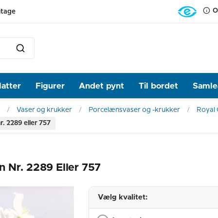
O
ntage
latter
Figurer
Andet pynt
Til bordet
Samlea
Vaser og krukker
Porcelænsvaser og -krukker
Royal
. 2289 eller 757
 Nr. 2289 Eller 757
Vælg kvalitet: