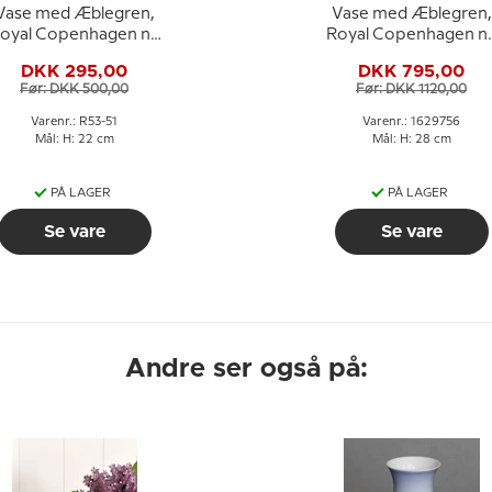
Vase med Æblegren,
Vase med Æblegren,
oyal Copenhagen nr.
Royal Copenhagen nr
53-51
2629-2129 eller 756
DKK 295,00
DKK 795,00
Før: DKK 500,00
Før: DKK 1120,00
Varenr.: R53-51
Varenr.: 1629756
Mål: H: 22 cm
Mål: H: 28 cm
PÅ LAGER
PÅ LAGER
Se vare
Se vare
Andre ser også på: