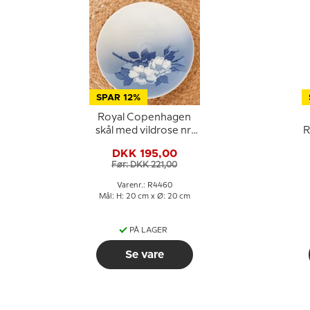
SPAR 12%
Royal Copenhagen
skål med vildrose nr.
R
380 / 1024380
DKK 195,00
Før: DKK 221,00
Varenr.: R4460
Mål: H: 20 cm x Ø: 20 cm
PÅ LAGER
Se vare