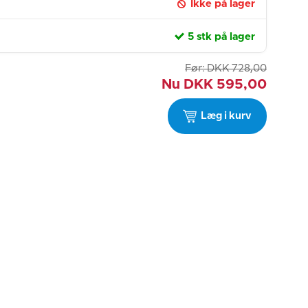
Ikke på lager
5 stk på lager
Før:
DKK
728,00
Nu
DKK
595,00
Læg i kurv