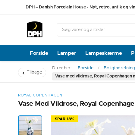
DPH – Danish Porcelain House - Nyt, retro, antik og vi
Forside
Lamper
Lampeskærme
P
Du er her:
Forside
Boligindretning
Tilbage
Vase med vildrose, Royal Copenhagen nr
ROYAL COPENHAGEN
Vase Med Vildrose, Royal Copenhagen
SPAR 18%