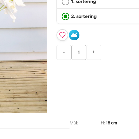
1. sortering
2. sortering
-
+
Mål:
H: 18 cm