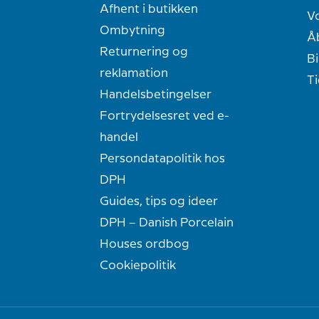
Afhent i butikken
Vo
Ombytning
Å
Returnering og
Bi
reklamation
T
Handelsbetingelser
Fortrydelsesret ved e-
handel
Persondatapolitik hos
DPH
Guides, tips og ideer
DPH – Danish Porcelain
Houses ordbog
Cookiepolitik