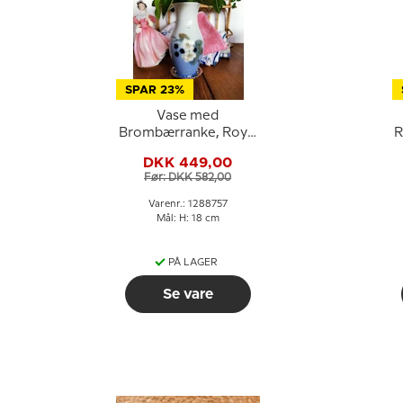
SPAR 23%
Vase med
Brombærranke, Royal
R
Copenhagen nr. 288-
DKK 449,00
2289 eller 757
Før: DKK 582,00
Varenr.: 1288757
Mål: H: 18 cm
PÅ LAGER
Se vare