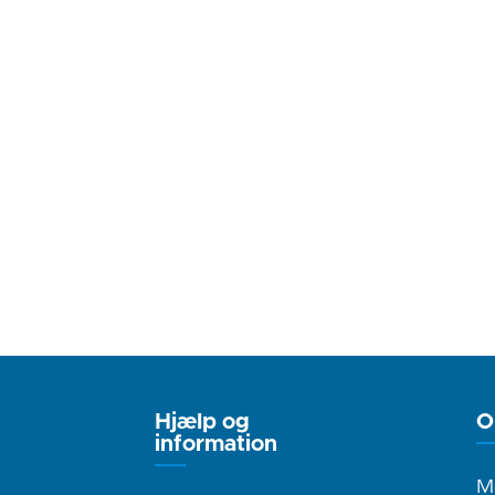
Hjælp og
O
information
M