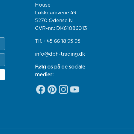
House
Løkkegravene 49
5270 Odense N
CVR-nr.: DK61086013
Tlf. +45 66 18 95 95
info@dph-trading.dk
Følg os på de sociale
medier: