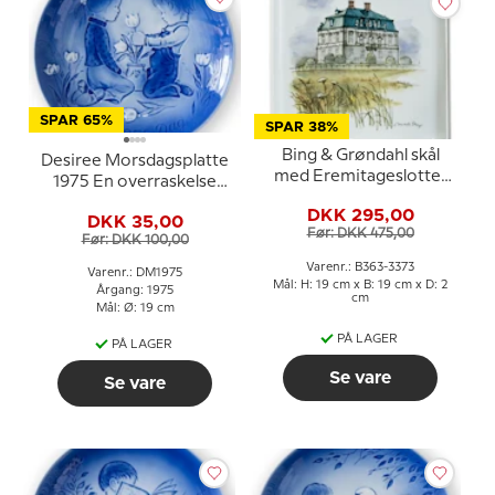
SPAR 65%
SPAR 38%
Bing & Grøndahl skål
Desiree Morsdagsplatte
med Eremitageslottet
1975 En overraskelse
nr. 363-3373
Mads Stage
DKK 295,00
DKK 35,00
Før: DKK 475,00
Før: DKK 100,00
Varenr.: B363-3373
Varenr.: DM1975
Mål: H: 19 cm x B: 19 cm x D: 2
Årgang: 1975
cm
Mål: Ø: 19 cm
PÅ LAGER
PÅ LAGER
Se vare
Se vare