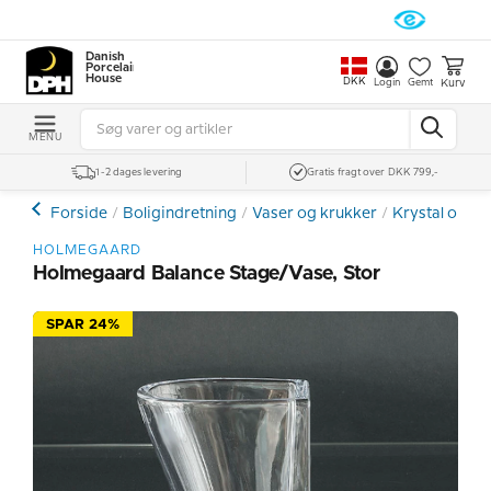
Danish
Porcelain
House
DKK
Kurv
Login
Gemt
MENU
1-2 dages levering
Gratis fragt over DKK 799,-
Forside
Boligindretning
Vaser og krukker
Krystal og Gl
HOLMEGAARD
Holmegaard Balance Stage/vase, Stor
SPAR 24%