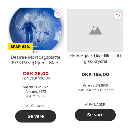
SPAR 65%
Holmegaard klar lille skål i
Desiree Morsdagsplatte
glas/krystal
1973 På vej hjem - Mads
Stage
DKK 35,00
DKK 165,00
Før: DKK 100,00
Varenr.: DG3809
Varenr.: DM1973
Mål: H: 4 cm x Ø: 12 cm
Årgang: 1973
Mål: Ø: 19 cm
PÅ LAGER
PÅ LAGER
Se vare
Se vare