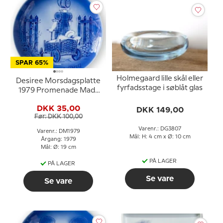
SPAR 65%
Holmegaard lille skål eller
Desiree Morsdagsplatte
fyrfadsstage i søblåt glas
1979 Promenade Mads
Stage
DKK 35,00
DKK 149,00
Før: DKK 100,00
Varenr.: DG3807
Varenr.: DM1979
Mål: H: 4 cm x Ø: 10 cm
Årgang: 1979
Mål: Ø: 19 cm
PÅ LAGER
PÅ LAGER
Se vare
Se vare