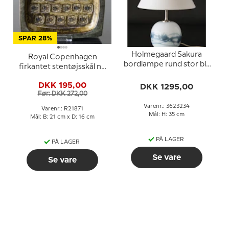
SPAR 28%
Holmegaard Sakura
Royal Copenhagen
bordlampe rund stor blå
firkantet stentøjsskål nr.
Michael Bang
21871
DKK 195,00
DKK 1295,00
Før: DKK 272,00
Varenr.: 3623234
Varenr.: R21871
Mål: H: 35 cm
Mål: B: 21 cm x D: 16 cm
PÅ LAGER
PÅ LAGER
Se vare
Se vare