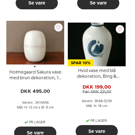
Se vare
Se vare
SPAR 10%
Hvid vase med blå
Holmegaard Sakura vase
dekoration, Bing &
med brun dekoration, 13
Grondahl nr. 168-5239
cm
DKK 199,00
DKK 495,00
Før: DKK 221,00
Varenr.: B168-5239
Varenr.: 3414656
Mål: H: 18 cm
Mål: H: 13 cm x Ø: 9 cm
PÅ LAGER
PÅ LAGER
Se vare
Se vare