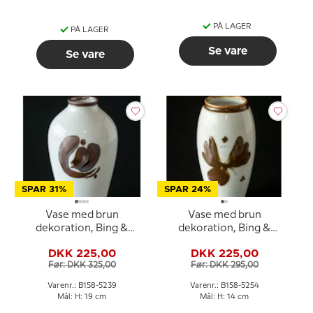
PÅ LAGER
PÅ LAGER
Se vare
Se vare
SPAR 31%
SPAR 24%
Vase med brun
Vase med brun
dekoration, Bing &
dekoration, Bing &
Grøndahl nr. 158-5239
Grøndahl nr. 158-5254
DKK 225,00
DKK 225,00
Før: DKK 325,00
Før: DKK 295,00
Varenr.: B158-5239
Varenr.: B158-5254
Mål: H: 19 cm
Mål: H: 14 cm