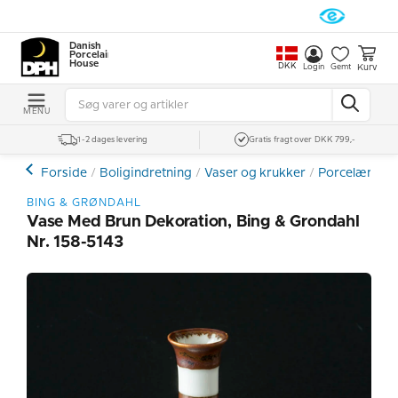
Danish
Porcelain
House
DKK
Kurv
Login
Gemt
MENU
1-2 dages levering
Gratis fragt over DKK 799,-
Forside
Boligindretning
Vaser og krukker
Porcelænsvas
BING & GRØNDAHL
Vase Med Brun Dekoration, Bing & Grondahl
Nr. 158-5143