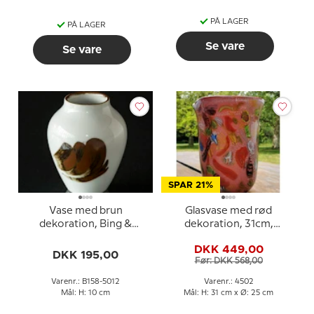
PÅ LAGER
PÅ LAGER
Se vare
Se vare
SPAR 21%
Vase med brun
Glasvase med rød
dekoration, Bing &
dekoration, 31cm,
Grondahl nr. 158-5012
Glaskunst, Mundblæst,
DKK 449,00
eller 158-12
DKK 195,00
Før: DKK 568,00
Varenr.: B158-5012
Varenr.: 4502
Mål: H: 10 cm
Mål: H: 31 cm x Ø: 25 cm