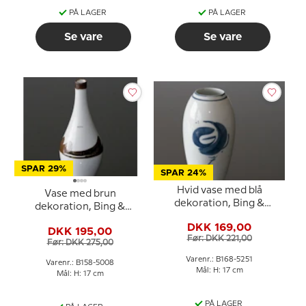
PÅ LAGER
PÅ LAGER
Se vare
Se vare
SPAR 29%
SPAR 24%
Hvid vase med blå
Vase med brun
dekoration, Bing &
dekoration, Bing &
Grondahl nr. 168-5251
Grondahl nr. 158-5008
DKK 169,00
DKK 195,00
Før: DKK 221,00
Før: DKK 275,00
Varenr.: B168-5251
Varenr.: B158-5008
Mål: H: 17 cm
Mål: H: 17 cm
PÅ LAGER