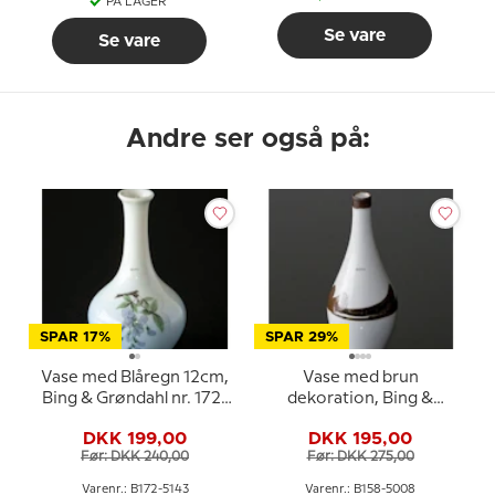
PÅ LAGER
Se vare
Se vare
Andre ser også på:
SPAR 17%
SPAR 29%
Vase med Blåregn 12cm,
Vase med brun
Bing & Grøndahl nr. 172-
dekoration, Bing &
5143
Grondahl nr. 158-5008
DKK 199,00
DKK 195,00
Før: DKK 240,00
Før: DKK 275,00
Varenr.: B172-5143
Varenr.: B158-5008