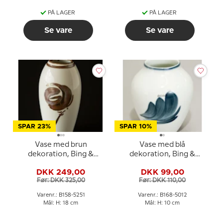
PÅ LAGER
PÅ LAGER
Se vare
Se vare
SPAR 23%
SPAR 10%
Vase med brun
Vase med blå
dekoration, Bing &
dekoration, Bing &
Grøndahl nr. 158-5251
Grondahl nr. 168-5012
DKK 249,00
DKK 99,00
Før: DKK 325,00
Før: DKK 110,00
Varenr.: B158-5251
Varenr.: B168-5012
Mål: H: 18 cm
Mål: H: 10 cm