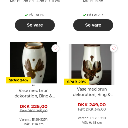
Mål: H: 1 cm x B: 14 cm x D: 11 cm
Mål: H: 18 cm
PÅ LAGER
PÅ LAGER
Se vare
Se vare
SPAR 24%
SPAR 29%
Vase med brun
Vase med brun
dekoration, Bing &
dekoration, Bing &
Grondahl nr. 158-5210
Grøndahl nr. 158-5254
DKK 249,00
DKK 225,00
Før: DKK 349,00
Før: DKK 295,00
Varenr.: B158-5210
Varenr.: B158-5254
Mål: H: 18 cm
Mål: H: 14 cm