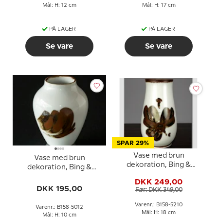
Mål: H: 12 cm
Mål: H: 17 cm
PÅ LAGER
PÅ LAGER
Se vare
Se vare
SPAR 29%
Vase med brun
Vase med brun
dekoration, Bing &
dekoration, Bing &
Grondahl nr. 158-5210
Grondahl nr. 158-5012
DKK 249,00
eller 158-12
DKK 195,00
Før: DKK 349,00
Varenr.: B158-5210
Varenr.: B158-5012
Mål: H: 18 cm
Mål: H: 10 cm