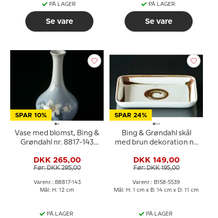
PÅ LAGER
PÅ LAGER
Se vare
Se vare
SPAR 10%
SPAR 24%
Vase med blomst, Bing &
Bing & Grøndahl skål
Grøndahl nr. 8817-143
med brun dekoration nr.
eller 232-5143
158/5539
DKK 265,00
DKK 149,00
Før: DKK 295,00
Før: DKK 195,00
Varenr.: B8817-143
Varenr.: B158-5539
Mål: H: 12 cm
Mål: H: 1 cm x B: 14 cm x D: 11 cm
PÅ LAGER
PÅ LAGER