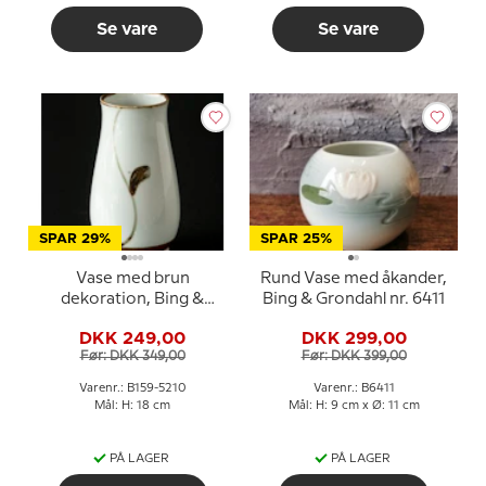
Se vare
Se vare
SPAR 29%
SPAR 25%
Vase med brun
Rund Vase med åkander,
dekoration, Bing &
Bing & Grondahl nr. 6411
Grøndahl nr. 159-5210
DKK 249,00
DKK 299,00
Før: DKK 349,00
Før: DKK 399,00
Varenr.: B159-5210
Varenr.: B6411
Mål: H: 18 cm
Mål: H: 9 cm x Ø: 11 cm
PÅ LAGER
PÅ LAGER