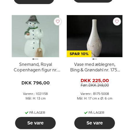
SPAR 10%
Snemand, Royal
Vase med æblegren,
Copenhagen figur nr.
Bing & Grøndahl nr. 175-
5658 eller 158
5008
DKK 225,00
DKK 796,00
Før: DKK 249,00
Varenr.: 1021158
Varenr.: B175-5008
Mål: H: 13 cm
Mål: H: 17 cm x Ø: 6 cm
PÅ LAGER
PÅ LAGER
Se vare
Se vare