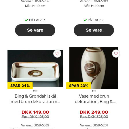
Varenr.: B158-5239
Varenr.: B168-5012
Mål: H: 19 cm
Mål: H: 10 cm
PÅ LAGER
PÅ LAGER
Se vare
Se vare
SPAR 24%
SPAR 23%
Bing & Grøndahl skål
Vase med brun
med brun dekoration nr.
dekoration, Bing &
158/5539
Grøndahl nr. 158-5251
DKK 149,00
DKK 249,00
Før: DKK 195,00
Før: DKK 325,00
Varenr.: B158-5539
Varenr.: B158-5251