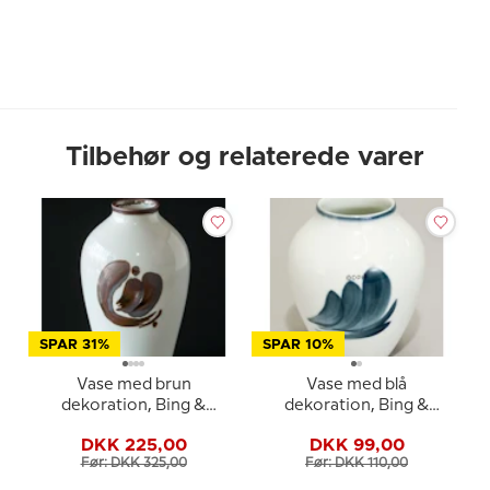
Tilbehør og relaterede varer
SPAR 31%
SPAR 10%
Vase med brun
Vase med blå
dekoration, Bing &
dekoration, Bing &
Grøndahl nr. 158-5239
Grondahl nr. 168-5012
DKK 225,00
DKK 99,00
Før: DKK 325,00
Før: DKK 110,00