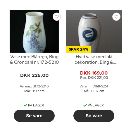
SPAR 24%
Vase med Blåregn, Bing
Hvid vase med blå
& Grondahl nr. 172-5210
dekoration, Bing &
Grondahl nr. 168-5251
DKK 169,00
DKK 225,00
Før: DKK 221,00
Varenr.: B172-5210
Varenr.: B168-5251
Mål: H: 17 cm
Mål: H: 17 cm
PÅ LAGER
PÅ LAGER
Se vare
Se vare