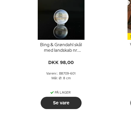
Bing & Grøndahl skål
med landskab nr.
8709-601
DKK 98,00
Varenr.: B8709-601
Mål: Ø: 8 cm
PÅ LAGER
Se vare