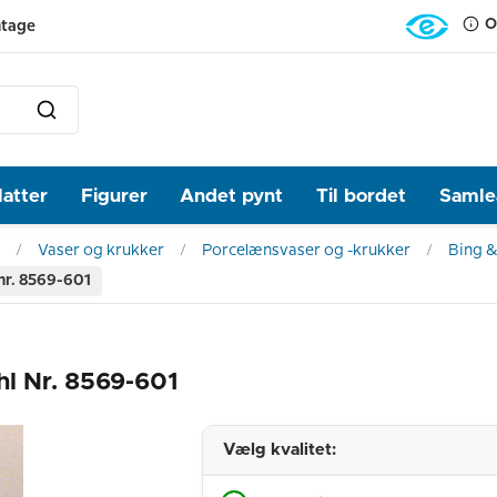
O
ntage
latter
Figurer
Andet pynt
Til bordet
Samlea
Vaser og krukker
Porcelænsvaser og -krukker
Bing &
nr. 8569-601
hl Nr. 8569-601
Vælg kvalitet: