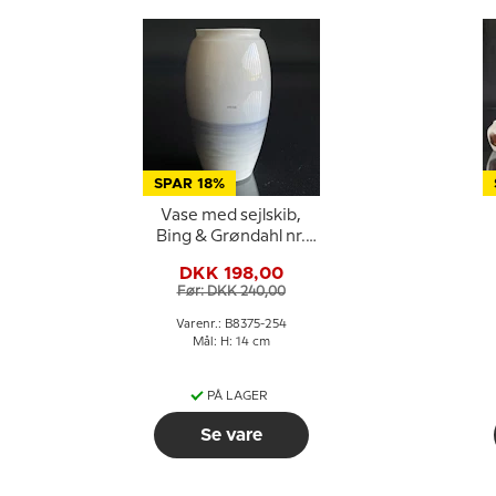
SPAR 18%
Vase med sejlskib,
Bing & Grøndahl nr.
8375-254
G
DKK 198,00
Før: DKK 240,00
Varenr.: B8375-254
Mål: H: 14 cm
PÅ LAGER
Se vare