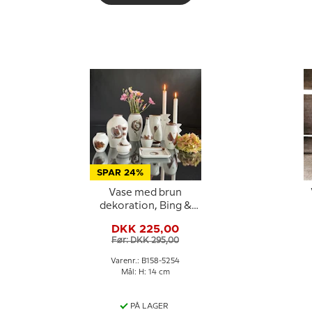
SPAR 24%
Vase med brun
dekoration, Bing &
Grøndahl nr. 158-5254
DKK 225,00
Før: DKK 295,00
Varenr.: B158-5254
Mål: H: 14 cm
PÅ LAGER