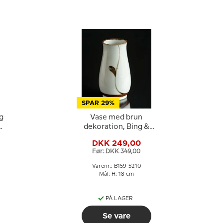
SPAR 29%
g
Vase med brun
dekoration, Bing &
Grøndahl nr. 159-5210
DKK 249,00
Før: DKK 349,00
Varenr.: B159-5210
Mål: H: 18 cm
PÅ LAGER
Se vare