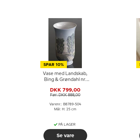
SPAR 10%
Vase med Landskab,
Bing & Grøndahl nr.
8789-504
G
DKK 799,00
Før: DKK 888,00
Varenr.: B8789-504
Mål: H: 25 cm
PÅ LAGER
Se vare