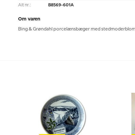
Alt nr.:
B8569-601A
Om varen
Bing & Grøndahl porcelænsbæger med stedmoderblomster