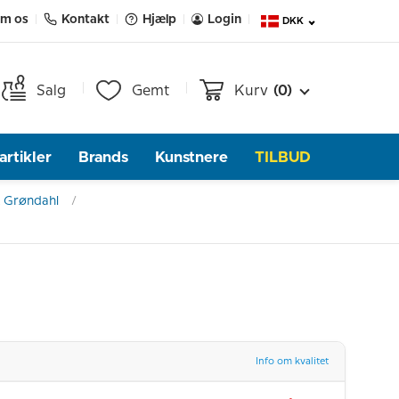
m os
Kontakt
Hjælp
Login
DKK
Salg
Gemt
Kurv
(0)
rtikler
Brands
Kunstnere
TILBUD
 Grøndahl
Info om kvalitet