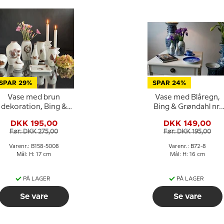
SPAR 29%
SPAR 24%
Vase med brun
Vase med Blåregn,
dekoration, Bing &
Bing & Grøndahl nr.
rondahl nr. 158-5008
72-8
DKK 195,00
DKK 149,00
Før: DKK 275,00
Før: DKK 195,00
Varenr.: B158-5008
Varenr.: B72-8
Mål: H: 17 cm
Mål: H: 16 cm
PÅ LAGER
PÅ LAGER
Se vare
Se vare