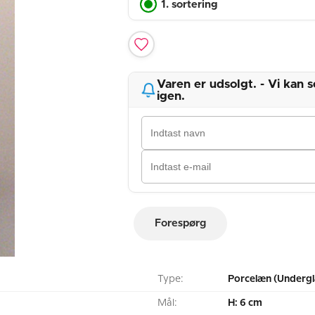
1. sortering
Varen er udsolgt. - Vi kan
igen.
Forespørg
Type:
Porcelæn (Undergl
Mål:
H: 6 cm