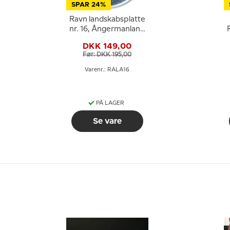
SPAR 24%
Ravn landskabsplatte
nr. 16, Ångermanland
stedmoderblomst
DKK 149,00
Før: DKK 195,00
Varenr.: RALA16
PÅ LAGER
Se vare