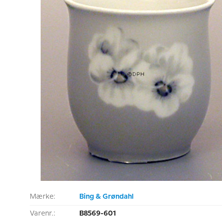
Mærke:
Bing & Grøndahl
Varenr.:
B8569-601