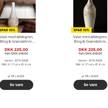
SPAR 10%
SPAR 10%
Vase med æblegren,
Vase med æblegren,
Bing & Grøndahl nr.
Bing & Grøndahl nr.
175-5008
175-5009
DKK 225,00
DKK 225,00
Før: DKK 249,00
Før: DKK 249,00
Varenr.: B175-5008
Varenr.: B175-5009
Mål: H: 17 cm x Ø: 6 cm
Mål: H: 17 cm x Ø: 6 cm
PÅ LAGER
PÅ LAGER
Se vare
Se vare