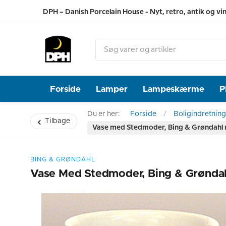
DPH – Danish Porcelain House - Nyt, retro, antik og vi
Forside
Lamper
Lampeskærme
P
Du er her:
Forside
Boligindretning
Tilbage
Vase med Stedmoder, Bing & Grøndahl 
BING & GRØNDAHL
Vase Med Stedmoder, Bing & Grønda