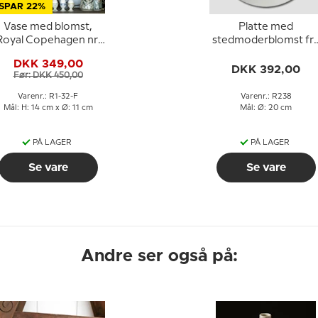
SPAR 22%
Vase med blomst,
Platte med
Royal Copehagen nr.
stedmoderblomst fr
1-32
Royal Copenhagen nr
DKK 349,00
238
DKK 392,00
Før: DKK 450,00
Varenr.: R1-32-F
Varenr.: R238
Mål: H: 14 cm x Ø: 11 cm
Mål: Ø: 20 cm
PÅ LAGER
PÅ LAGER
Se vare
Se vare
Andre ser også på: