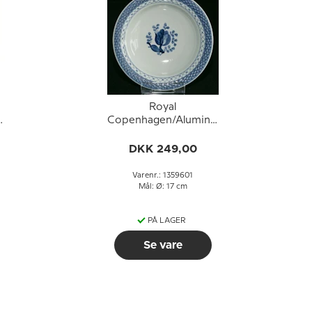
Royal
Copenhagen/Aluminia
Tranquebar, blå,
ymerskål /
DKK 249,00
portionsskål nr. 11/926
eller 601, 17cm
Varenr.: 1359601
Mål: Ø: 17 cm
PÅ LAGER
Se vare