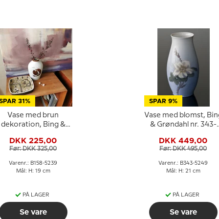
SPAR 31%
SPAR 9%
Vase med brun
Vase med blomst, Bin
dekoration, Bing &
& Grøndahl nr. 343-
røndahl nr. 158-5239
5249
DKK 225,00
DKK 449,00
Før: DKK 325,00
Før: DKK 495,00
Varenr.: B158-5239
Varenr.: B343-5249
Mål: H: 19 cm
Mål: H: 21 cm
PÅ LAGER
PÅ LAGER
Se vare
Se vare