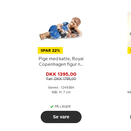
SPAR 22%
Pige med katte, Royal
Copenhagen figur nr.
364
DKK 1395,00
Før: DKK 1795,00
Varenr.: 1249364
Mål: H: 7 cm
Må
PÅ LAGER
Se vare