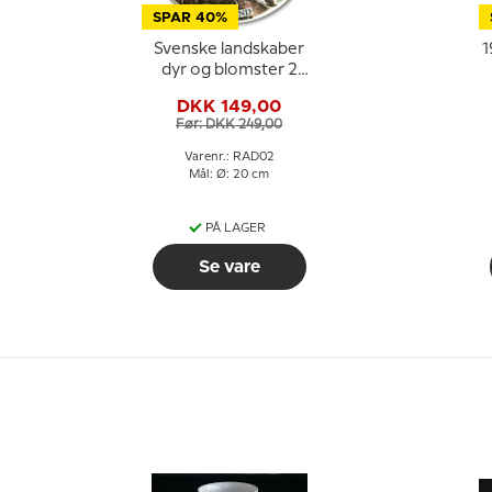
SPAR 40%
Svenske landskaber
1
dyr og blomster 2
Småland
DKK 149,00
Før: DKK 249,00
Varenr.: RAD02
Mål: Ø: 20 cm
PÅ LAGER
Se vare