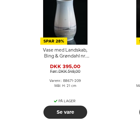
SPAR 28%
Vase med Landskab,
Bing & Grøndahl nr.
8671-209
DKK 395,00
Før: DKK 549,00
Varenr.: B8671-209
Mål: H: 21 cm
Må
PÅ LAGER
Se vare