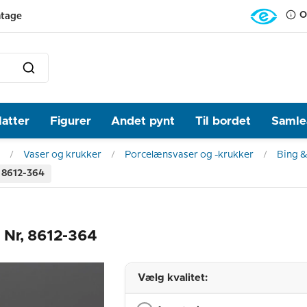
O
ntage
latter
Figurer
Andet pynt
Til bordet
Samlea
Vaser og krukker
Porcelænsvaser og -krukker
Bing &
, 8612-364
 Nr, 8612-364
Vælg kvalitet: