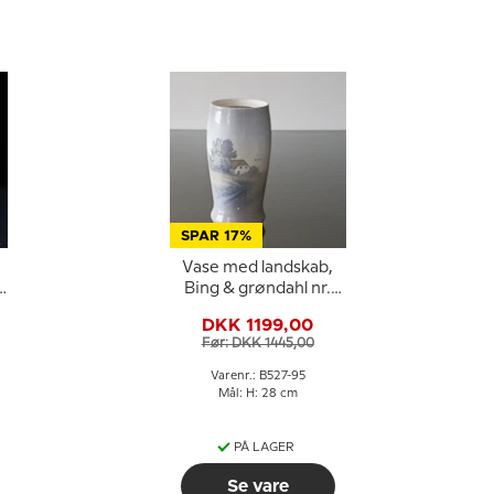
SPAR 17%
Vase med landskab,
.
Bing & grøndahl nr.
527-95
DKK 1199,00
Før: DKK 1445,00
Varenr.: B527-95
Mål: H: 28 cm
PÅ LAGER
Se vare