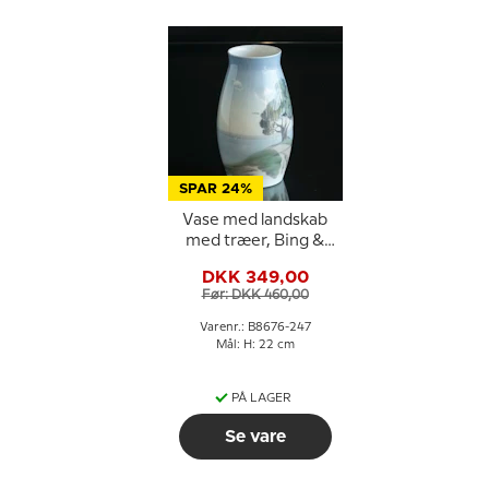
SPAR 24%
Vase med landskab
med træer, Bing &
Grøndahl nr. 8676-247
DKK 349,00
eller 576-5247
Før: DKK 460,00
Varenr.: B8676-247
Mål: H: 22 cm
PÅ LAGER
Se vare