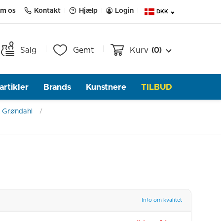
m os
Kontakt
Hjælp
Login
DKK
Salg
Gemt
Kurv
(0)
rtikler
Brands
Kunstnere
TILBUD
 Grøndahl
Info om kvalitet