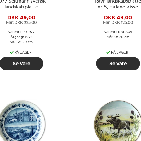
977 Seltmann svensk
Ravn landskabsplatt
landskab platte
nr. 5, Halland Visse
Värmland
DKK 49,00
DKK 49,00
Før: DKK 225,00
Før: DKK 125,00
Varenr.: TO1977
Varenr.: RALA05
Årgang: 1977
Mål: Ø: 20 cm
Mål: Ø: 20 cm
PÅ LAGER
PÅ LAGER
Se vare
Se vare