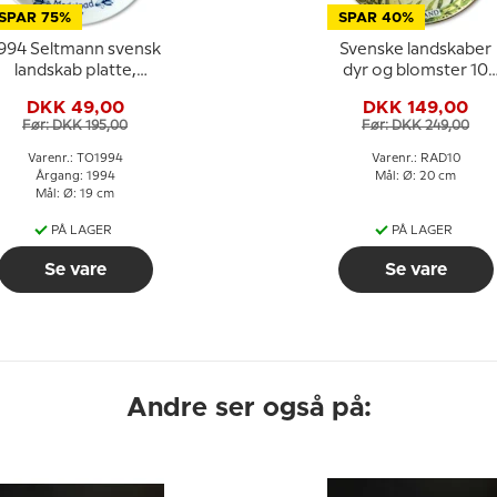
SPAR 75%
SPAR 40%
994 Seltmann svensk
Svenske landskaber
landskab platte,
dyr og blomster 10
Medelpad
Jämtland
DKK 49,00
DKK 149,00
Før: DKK 195,00
Før: DKK 249,00
Varenr.: TO1994
Varenr.: RAD10
Årgang: 1994
Mål: Ø: 20 cm
Mål: Ø: 19 cm
PÅ LAGER
PÅ LAGER
Se vare
Se vare
Andre ser også på: