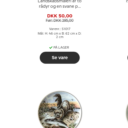
Landskabsmaleri af to
1
rådyr og en svane på
en skovsø
DKK 50,00
Før: DKK 295,00
Varenr.: S1017
Mål: H: 46 cm x B: 62 cm x D:
2 cm
PÅ LAGER
Se vare