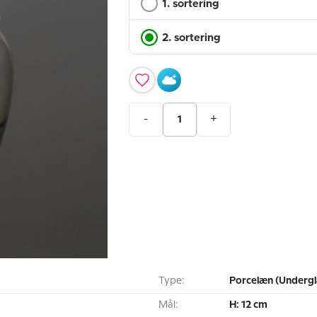
1. sortering
2. sortering
-
+
Type:
Porcelæn (Undergl
Mål:
H: 12 cm