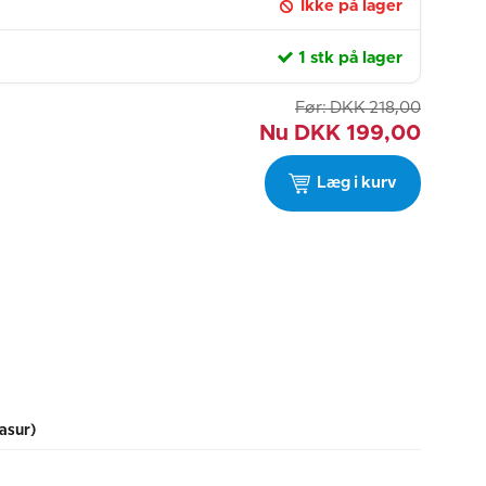
Ikke på lager
1 stk på lager
Før:
DKK
218,00
Nu
DKK
199,00
Læg i kurv
asur)