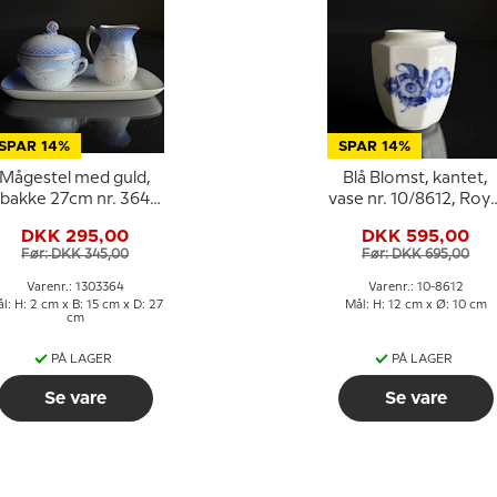
SPAR 14%
SPAR 14%
Mågestel med guld,
Blå Blomst, kantet,
bakke 27cm nr. 364
vase nr. 10/8612, Roya
eller 96
Copenhagen
DKK 295,00
DKK 595,00
Før: DKK 345,00
Før: DKK 695,00
Varenr.: 1303364
Varenr.: 10-8612
l: H: 2 cm x B: 15 cm x D: 27
Mål: H: 12 cm x Ø: 10 cm
cm
PÅ LAGER
PÅ LAGER
Se vare
Se vare