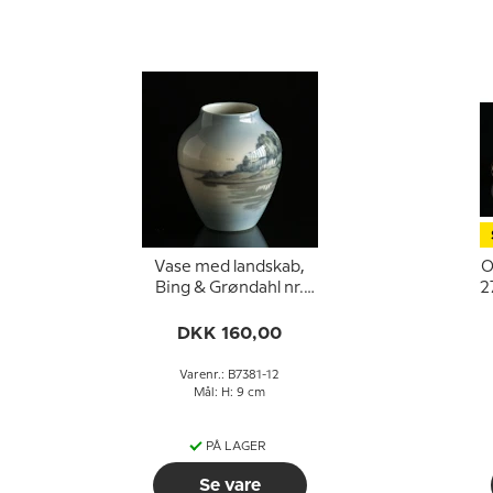
Vase med landskab,
O
Bing & Grøndahl nr.
2
7381-12
DKK 160,00
Varenr.: B7381-12
Mål: H: 9 cm
PÅ LAGER
Se vare