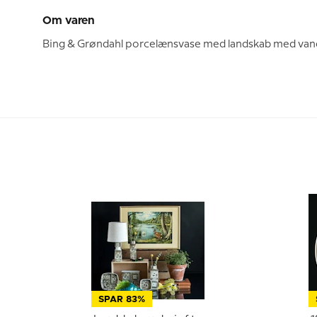
Om varen
Bing & Grøndahl porcelænsvase med landskab med vand o
SPAR 83%