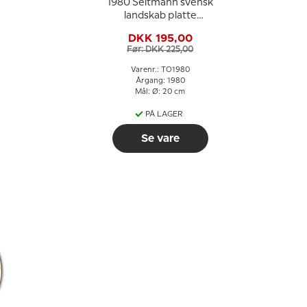
e
1980 Seltmann svensk
landskab platte
Jämtland
DKK 195,00
Før: DKK 225,00
Varenr.: TO1980
Årgang: 1980
Mål: Ø: 20 cm
PÅ LAGER
Se vare