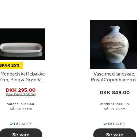
SPAR 25%
ffenbach kaffebakke
Vase med landskab,
7cm, Bing & Grøndahl
Royal Copenhagen nr
nr. 364 eller 96
5506 - Signeret L.
DKK 295,00
Negithorn
DKK 849,00
Før: DKK 395,00
Varenr.: 3033364
Varenr.: B5506-LN
Mål: Ø: 27 cm
Mål: H: 23 cm
PÅ LAGER
PÅ LAGER
Se vare
Se vare