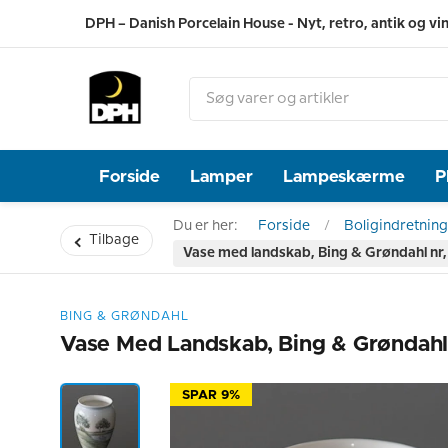
DPH – Danish Porcelain House - Nyt, retro, antik og vi
Forside
Lamper
Lampeskærme
P
Du er her:
Forside
Boligindretning
Tilbage
Vase med landskab, Bing & Grøndahl nr
BING & GRØNDAHL
Vase Med Landskab, Bing & Grøndahl
SPAR 9%