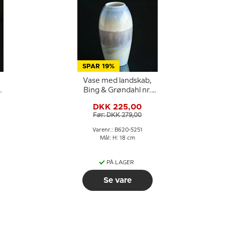
SPAR 19%
Vase med landskab,
l
Bing & Grøndahl nr.
620-5249
DKK 225,00
Før: DKK 279,00
Varenr.: B620-5251
Mål: H: 18 cm
PÅ LAGER
Se vare