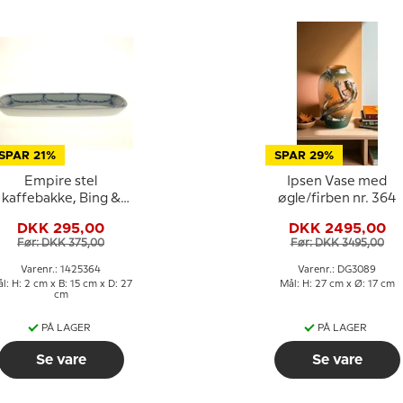
SPAR 21%
SPAR 29%
Empire stel
Ipsen Vase med
kaffebakke, Bing &
øgle/firben nr. 364
Grøndahl 27cm nr. 96
DKK 295,00
DKK 2495,00
eller 364
Før: DKK 375,00
Før: DKK 3495,00
Varenr.: 1425364
Varenr.: DG3089
l: H: 2 cm x B: 15 cm x D: 27
Mål: H: 27 cm x Ø: 17 cm
cm
PÅ LAGER
PÅ LAGER
Se vare
Se vare