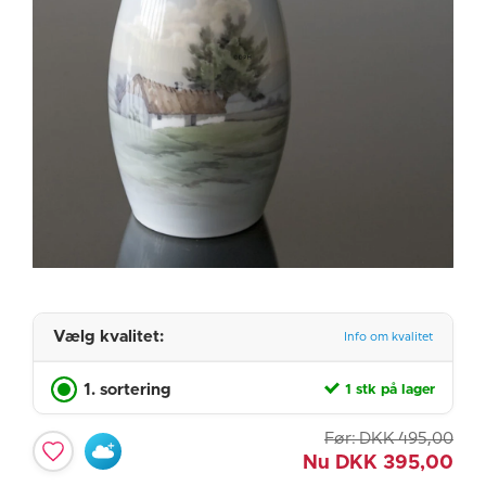
Vælg kvalitet:
Info om kvalitet
1. sortering
1 stk på lager
Før:
DKK
495,00
Nu
DKK
395,00