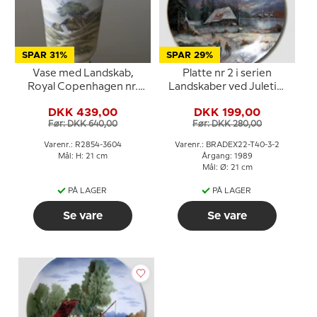
SPAR 31%
SPAR 29%
Vase med Landskab,
Platte nr 2 i serien
Royal Copenhagen nr.
Landskaber ved Juletid,
2854-3604
Tirschenreuth
DKK 439,00
DKK 199,00
Før: DKK 640,00
Før: DKK 280,00
Varenr.: R2854-3604
Varenr.: BRADEX22-T40-3-2
Mål: H: 21 cm
Årgang: 1989
Mål: Ø: 21 cm
PÅ LAGER
PÅ LAGER
Se vare
Se vare