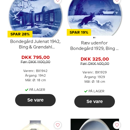
SPAR 19%
SPAR 28%
Bondegård Julenat 1942,
Ræv udenfor
Bing & Grøndahl
Bondegård 1929, Bing &
Juleplatte
Grøndahl Juleplatte
DKK 795,00
DKK 325,00
Før: DKK 1100,00
Før: DKK 400,00
Varenr.: BX1942
Varenr.: BX1929
Årgang: 1942
Årgang: 1929
Mål: Ø: 18 cm
Mål: Ø: 18 cm
PÅ LAGER
PÅ LAGER
Se vare
Se vare