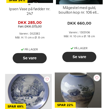
SPAR 24%
Mågestel med guld,
Ipsen Vase på fødder nr.
bouillon kop nr. 106 eller
247
247, indhold 3 dl
DKK 285,00
DKK 660,00
Før: DKK 375,00
Varenr.: 1303106
Varenr.: DG3382
Mål: H: 10 cm x Ø: 18 cm
Mål: H: 11 cm x Ø: 8 cm
PÅ LAGER
PÅ LAGER
Se vare
Se vare
SPAR 22%
SPAR 69%