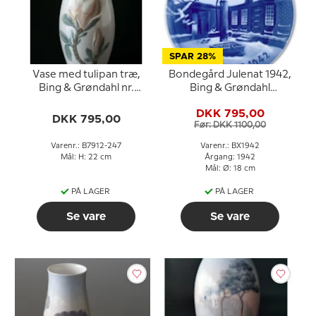
SPAR 28%
Vase med tulipan træ,
Bondegård Julenat 1942,
Bing & Grøndahl nr.
Bing & Grøndahl
7912-247
Juleplatte
DKK 795,00
DKK 795,00
Før: DKK 1100,00
Varenr.: B7912-247
Varenr.: BX1942
Mål: H: 22 cm
Årgang: 1942
Mål: Ø: 18 cm
PÅ LAGER
PÅ LAGER
Se vare
Se vare