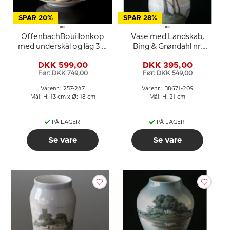
SPAR 20%
SPAR 28%
OffenbachBouillonkop
Vase med Landskab,
med underskål og låg 3 dl
Bing & Grøndahl nr.
nr. 247 eller 481
8671-209
DKK 599,00
DKK 395,00
Før: DKK 749,00
Før: DKK 549,00
Varenr.: 257-247
Varenr.: B8671-209
Mål: H: 13 cm x Ø: 18 cm
Mål: H: 21 cm
PÅ LAGER
PÅ LAGER
Se vare
Se vare