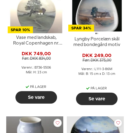
SPAR 34%
SPAR 10%
Vase med landskab,
Lyngby Porcelæn skål
Royal Copenhagen nr.
med bondegård motiv
736-5506
DKK 749,00
DKK 249,00
Før: DKK 834,00
Før: DKK 375,00
Varenr.: B736-5506
Varenr.: L111-3-86M
Mål: H: 23 cm
Mål: B: 15 cm x D: 13 cm
PÅ LAGER
PÅ LAGER
Se vare
Se vare