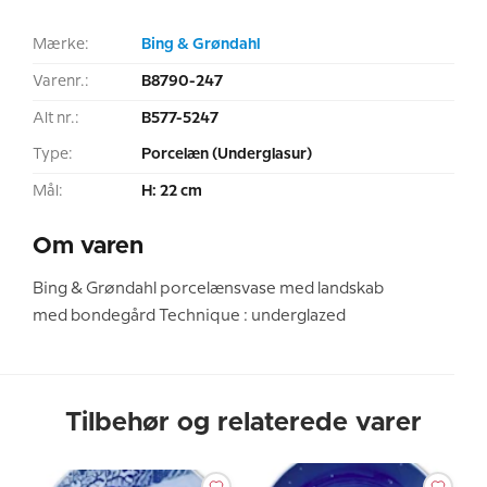
Mærke:
Bing & Grøndahl
Varenr.:
B8790-247
Alt nr.:
B577-5247
Type:
Porcelæn (Underglasur)
Mål:
H: 22 cm
Om varen
Bing & Grøndahl porcelænsvase med landskab
med bondegård Technique : underglazed
Tilbehør og relaterede varer