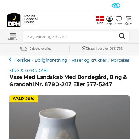
Danish
Porcelain
House
DKK
Kurv
Login
Gemt
MENU
1-2 dages levering
Gratis fragt over DKK 799,-
Forside
Boligindretning
Vaser og krukker
Porcelænsvas
BING & GRØNDAHL
Vase Med Landskab Med Bondegård, Bing &
Grøndahl Nr. 8790-247 Eller 577-5247
SPAR 20%