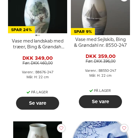
SPAR 24%
SPAR 9%
Vase med Sejlskib, Bing
Vase med landskab med
& Grøndahl nr. 8550-247
træer, Bing & Grøndahl
nr. 8676-247 eller 576-
DKK 359,00
DKK 349,00
5247
Før: DKK 396,00
Før: DKK 460,00
Varenr.: B8550-247
Varenr.: B8676-247
Mål: H: 22 cm
Mål: H: 22 cm
PÅ LAGER
PÅ LAGER
Se vare
Se vare