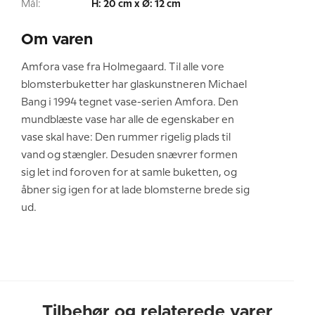
Mål:
H: 20 cm x Ø: 12 cm
Om varen
Amfora vase fra Holmegaard. Til alle vore
blomsterbuketter har glaskunstneren Michael
Bang i 1994 tegnet vase-serien Amfora. Den
mundblæste vase har alle de egenskaber en
vase skal have: Den rummer rigelig plads til
vand og stængler. Desuden snævrer formen
sig let ind foroven for at samle buketten, og
åbner sig igen for at lade blomsterne brede sig
ud.
Tilbehør og relaterede varer