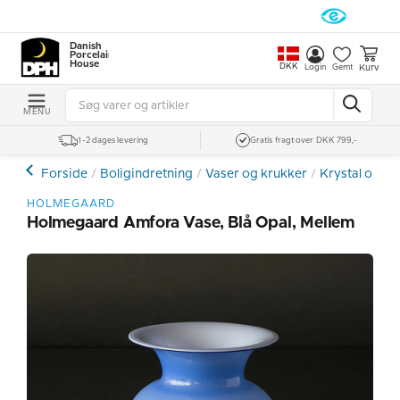
Danish
Porcelain
House
DKK
Kurv
Login
Gemt
MENU
1-2 dages levering
Gratis fragt over DKK 799,-
Forside
Boligindretning
Vaser og krukker
Krystal og Gl
HOLMEGAARD
Holmegaard Amfora Vase, Blå Opal, Mellem