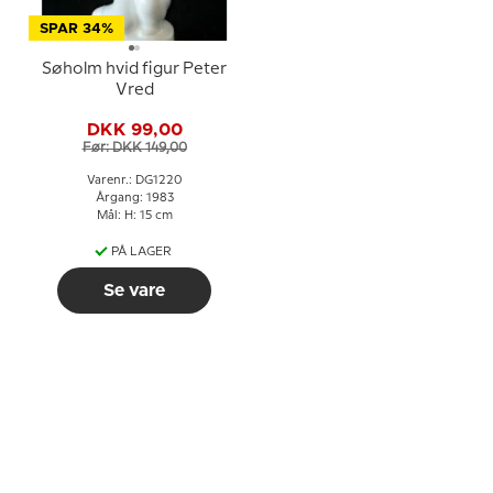
SPAR 34%
Søholm hvid figur Peter
Vred
DKK 99,00
Før: DKK 149,00
Varenr.: DG1220
Årgang: 1983
Mål: H: 15 cm
PÅ LAGER
Se vare