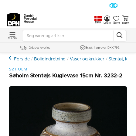
Danish
Porcelain
House
DKK
Kurv
Login
Gemt
MENU
1-2 dages levering
Gratis fragt over DKK 799,-
Forside
Boligindretning
Vaser og krukker
Stentøj, kera
SØHOLM
Søholm Stentøjs Kuglevase 15cm Nr. 3232-2