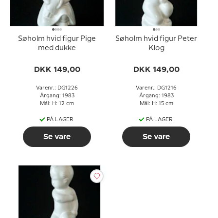
Søholm hvid figur Pige
Søholm hvid figur Peter
med dukke
Klog
DKK 149,00
DKK 149,00
Varenr.: DG1226
Varenr.: DG1216
Årgang: 1983
Årgang: 1983
Mål: H: 12 cm
Mål: H: 15 cm
PÅ LAGER
PÅ LAGER
Se vare
Se vare