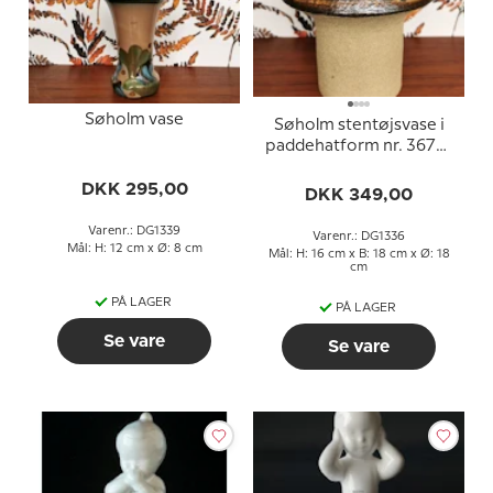
Søholm vase
Søholm stentøjsvase i
paddehatform nr. 3675-
2, Haico Nitzche, 16.5 cm
DKK 295,00
DKK 349,00
Varenr.: DG1339
Varenr.: DG1336
Mål: H: 12 cm x Ø: 8 cm
Mål: H: 16 cm x B: 18 cm x Ø: 18
cm
PÅ LAGER
PÅ LAGER
Se vare
Se vare