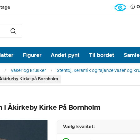
O
ntage
latter
Figurer
Andet pynt
Til bordet
Samlea
Vaser og krukker
Stentøj, keramik og fajance vaser og kr
 Åkirkeby Kirke på Bornholm
n I Åkirkeby Kirke På Bornholm
Vælg kvalitet: