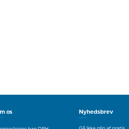
m os
Nyhedsbrev
Gå ikke glip af gratis