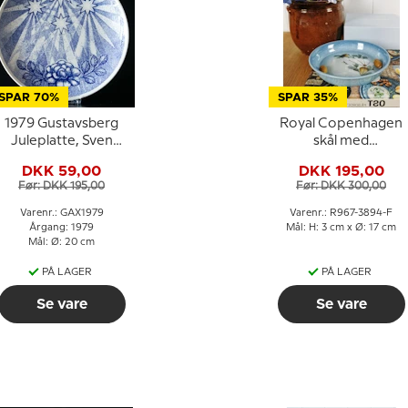
SPAR 70%
SPAR 35%
1979 Gustavsberg
Royal Copenhagen
Juleplatte, Sven
skål med
Jonson
blomstermotiv i blå
DKK 59,00
DKK 195,00
glasur
Før: DKK 195,00
Før: DKK 300,00
Varenr.: GAX1979
Varenr.: R967-3894-F
Årgang: 1979
Mål: H: 3 cm x Ø: 17 cm
Mål: Ø: 20 cm
PÅ LAGER
PÅ LAGER
Se vare
Se vare