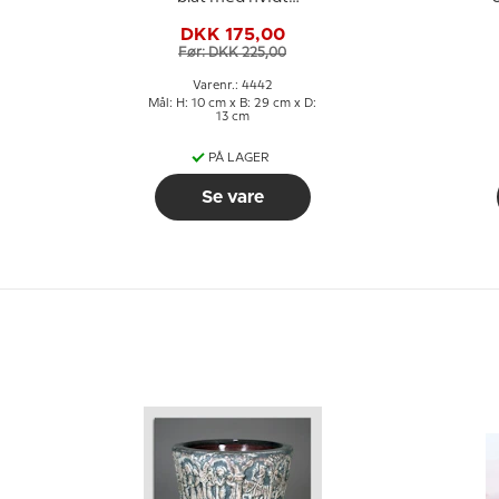
mønster, Mundblæst
DKK 175,00
glaskunst,
Før: DKK 225,00
Varenr.: 4442
Mål: H: 10 cm x B: 29 cm x D:
13 cm
PÅ LAGER
Se vare