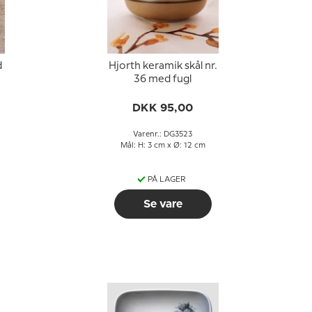
d
Hjorth keramik skål nr.
36 med fugl
DKK 95,00
Varenr.: DG3523
Mål: H: 3 cm x Ø: 12 cm
PÅ LAGER
Se vare