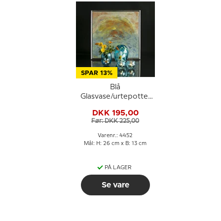
SPAR 13%
Blå
Glasvase/urtepotte,
blå med blomster,
DKK 195,00
glaskunst,
Før: DKK 225,00
Varenr.: 4452
Mål: H: 26 cm x B: 13 cm
PÅ LAGER
Se vare