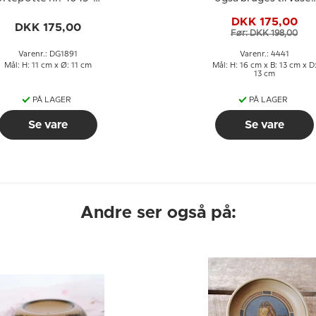
Kopi af døbefonten i
blå med hvid,
DKK 175,00
Åkirkeby Kirke på
glaskunst,
DKK 175,00
Før: DKK 198,00
Bornholm
Varenr.: DG1891
Varenr.: 4441
Mål: H: 11 cm x Ø: 11 cm
Mål: H: 16 cm x B: 13 cm x D
13 cm
PÅ LAGER
PÅ LAGER
Se vare
Se vare
Andre ser også på: