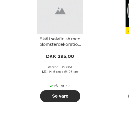
Skål i sølvfinish med
blomsterdekoration
og brugsspor
DKK 295,00
Varenr.: DG3861
Mål: H: 6 cm x Ø: 26 cm
PÅ LAGER
Se vare