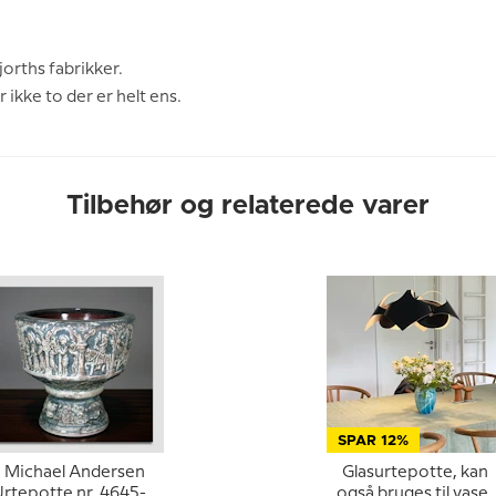
jorths fabrikker.
r ikke to der er helt ens.
Tilbehør og relaterede varer
SPAR 12%
Michael Andersen
Glasurtepotte, kan
Urtepotte nr. 4645-1,
også bruges til vase,