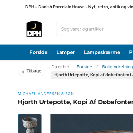
DPH – Danish Porcelain House - Nyt, retro, antik og vi
Forside
Lamper
Lampeskærme
P
Du er her:
Forside
Boligindretning
Tilbage
Hjorth Urtepotte, Kopi af døbefonten i
MICHAEL ANDERSEN & SØN
Hjorth Urtepotte, Kopi Af Døbefonte