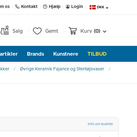
m os
Kontakt
Hjælp
Login
DKK
Salg
Gemt
Kurv
(0)
rtikler
Brands
Kunstnere
TILBUD
ukker
Øvrige Keramik Fajance og Stentøjsvaser
Info om kvalitet