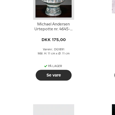
Michael Andersen
Urtepotte nr. 4645-1,
Kopi af døbefonten i
Åkirkeby Kirke på
DKK 175,00
Bornholm
Varenr.: DG1891
Mål: H: 11 cm x Ø: 11 cm
PÅ LAGER
Se vare