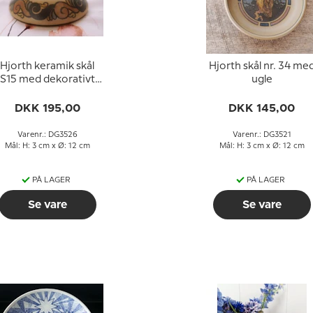
Hjorth keramik skål
Hjorth skål nr. 34 me
S15 med dekorativt
ugle
mønster
DKK 195,00
DKK 145,00
Varenr.: DG3526
Varenr.: DG3521
Mål: H: 3 cm x Ø: 12 cm
Mål: H: 3 cm x Ø: 12 cm
PÅ LAGER
PÅ LAGER
Se vare
Se vare