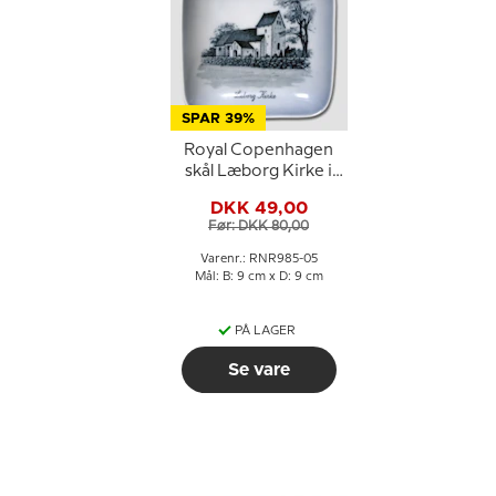
SPAR 39%
Royal Copenhagen
skål Læborg Kirke i
porcelæn
DKK 49,00
Før: DKK 80,00
Varenr.: RNR985-05
Mål: B: 9 cm x D: 9 cm
PÅ LAGER
Se vare