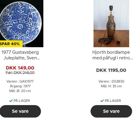
SPAR 40%
1977 Gustavsberg
Hjorth bordlampe
Juleplatte, Sven
med påfugl i retro
Jonson
keramik
DKK 149,00
DKK 1195,00
Før: DKK 249,00
Varenr.: GAX1977
Varenr.: DG3830
Årgang: 1977
Mål: H: 35 cm
Mål: Ø: 20 cm
PÅ LAGER
PÅ LAGER
Se vare
Se vare