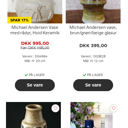
SPAR 17%
Michael Andersen Vase
Michael Andersen vase,
med rådyr, Hvid Keramik
brun/grøn/beige glasur
DKK 995,00
DKK 395,00
Før: DKK 1195,00
Varenr.: DG4964
Varenr.: DG3828
Mål: H: 20 cm
Mål: H: 12 cm
PÅ LAGER
PÅ LAGER
Se vare
Se vare