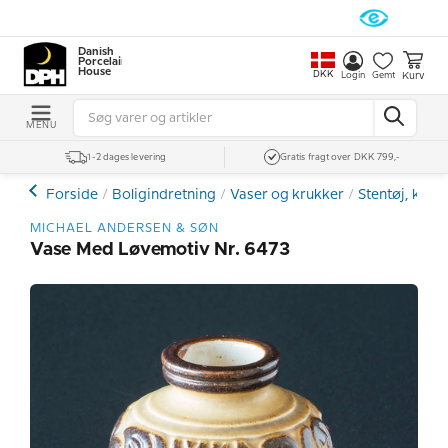
Danish
Porcelain
House
DKK
Kurv
Login
Gemt
MENU
1-2 dages levering
Gratis fragt over DKK 799,-
Forside
Boligindretning
Vaser og krukker
Stentøj, kera
MICHAEL ANDERSEN & SØN
Vase Med Løvemotiv Nr. 6473