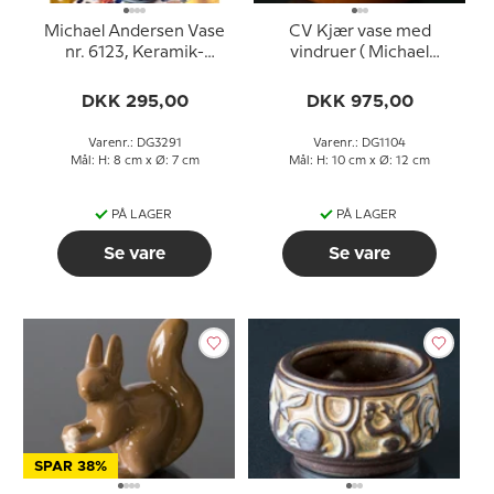
Michael Andersen Vase
CV Kjær vase med
nr. 6123, Keramik-
vindruer ( Michael
Forskellige farver -
Andersen )
SPØRG VENLIGST
DKK 295,00
DKK 975,00
Varenr.: DG3291
Varenr.: DG1104
Mål: H: 8 cm x Ø: 7 cm
Mål: H: 10 cm x Ø: 12 cm
PÅ LAGER
PÅ LAGER
Se vare
Se vare
SPAR 38%