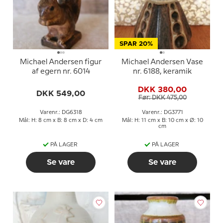
SPAR 20%
Michael Andersen figur
Michael Andersen Vase
af egern nr. 6014
nr. 6188, keramik
DKK 380,00
DKK 549,00
Før: DKK 475,00
Varenr.: DG6318
Varenr.: DG3771
Mål: H: 8 cm x B: 8 cm x D: 4 cm
Mål: H: 11 cm x B: 10 cm x Ø: 10
cm
PÅ LAGER
PÅ LAGER
Se vare
Se vare