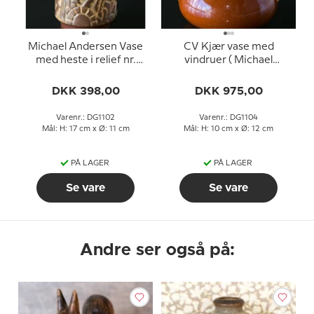
Michael Andersen Vase
CV Kjær vase med
med heste i relief nr.
vindruer ( Michael
6424
Andersen )
DKK 398,00
DKK 975,00
Varenr.: DG1102
Varenr.: DG1104
Mål: H: 17 cm x Ø: 11 cm
Mål: H: 10 cm x Ø: 12 cm
PÅ LAGER
PÅ LAGER
Se vare
Se vare
Andre ser også på: