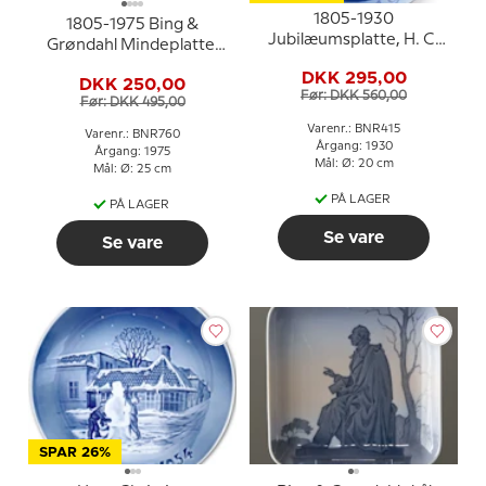
1805-1930
1805-1975 Bing &
Jubilæumsplatte, H. C.
Grøndahl Mindeplatte,
Andersen, Bing &
H. C. Andersen
DKK 295,00
Grøndahl
DKK 250,00
Før: DKK 560,00
Før: DKK 495,00
Varenr.: BNR415
Varenr.: BNR760
Årgang: 1930
Årgang: 1975
Mål: Ø: 20 cm
Mål: Ø: 25 cm
PÅ LAGER
PÅ LAGER
Se vare
Se vare
SPAR 26%