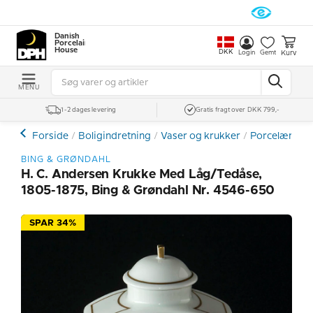
Danish
Porcelain
House
DKK
Kurv
Login
Gemt
MENU
1-2 dages levering
Gratis fragt over DKK 799,-
Forside
Boligindretning
Vaser og krukker
Porcelænsvas
BING & GRØNDAHL
H. C. Andersen Krukke Med Låg/Tedåse,
1805-1875, Bing & Grøndahl Nr. 4546-650
SPAR 34%