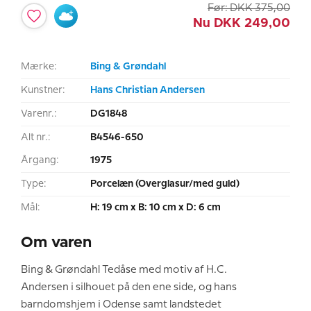
Før:
DKK
375,00
Nu
DKK
249,00
Mærke:
Bing & Grøndahl
Kunstner:
Hans Christian Andersen
Varenr.:
DG1848
Alt nr.:
B4546-650
Årgang:
1975
Type:
Porcelæn (Overglasur/med guld)
Mål:
H: 19 cm x B: 10 cm x D: 6 cm
Om varen
Bing & Grøndahl Tedåse med motiv af H.C.
Andersen i silhouet på den ene side, og hans
barndomshjem i Odense samt landstedet