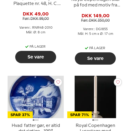
Plaquette nr. 48, H. C.
på fod med motiv fra
Andersen i Kongens
H.C. Andersens
DKK 49,00
Have
DKK 149,00
Svinedrengen
Før: DKK 99,00
Før: DKK 350,00
Varenr.: RNR48-2010
Varenr.: DG1855
Mål: Ø: 8 cm
Mål: H: 5 cm x Ø: 17 cm
PÅ LAGER
PÅ LAGER
Se vare
Se vare
SPAR 37%
SPAR 71%
Hvad fatter gør, er altid
Royal Copenhagen