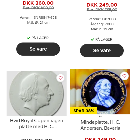
DKK 360,00
DKK 249,00
Før: DKK 400,00
Før: DKK 395,00
Varenr.: BNR8847-628
Varenr.: DX2000
Mål: Ø: 21 cm
Årgang: 2000
Mål: Ø: 19 cm
PÅ LAGER
PÅ LAGER
Se vare
Se vare
SPAR 38%
Hvid Royal Copenhagen
Mindeplatte, H. C.
platte med H. C.
Andersen, Bavaria
Andersen Silhuet,
DKK 249,00