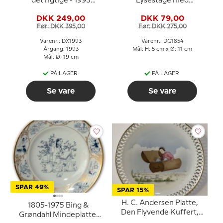
det rigtige - 1993
Lysestage med
Desiree H. C. Andersen
Svinedrengen
DKK 249,00
DKK 79,00
Juleplatte, kagetallerken
Før: DKK 395,00
Før: DKK 275,00
Varenr.: DX1993
Varenr.: DG1854
Årgang: 1993
Mål: H: 5 cm x Ø: 11 cm
Mål: Ø: 19 cm
PÅ LAGER
PÅ LAGER
Se vare
Se vare
SPAR 49%
SPAR 15%
H. C. Andersen Platte,
1805-1975 Bing &
Den Flyvende Kuffert,
Grøndahl Mindeplatte,
Bing & Grøndahl