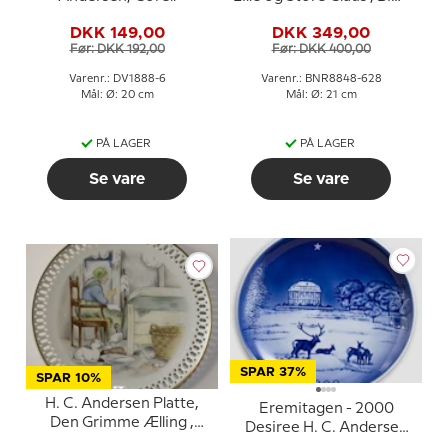
& Grøndahl
DKK 149,00
DKK 349,00
Før: DKK 192,00
Før: DKK 400,00
Varenr.: DV1888-6
Varenr.: BNR8848-628
Mål: Ø: 20 cm
Mål: Ø: 21 cm
PÅ LAGER
PÅ LAGER
Se vare
Se vare
SPAR 37%
SPAR 10%
H. C. Andersen Platte,
Eremitagen - 2000
Den Grimme Ælling ,
Desiree H. C. Andersen
Bing & Grøndahl
Juleplatte, kagetallerken