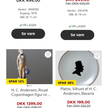
DKK 495,00
Før: DKK 400,00
Varenr.: RNR553
Varenr.: DV1676
Årgang: 1979
Mål: Ø: 19 cm
Mål: Ø: 11 cm
PÅ LAGER
PÅ LAGER
Se vare
Se vare
SPAR 12%
SPAR 38%
Platte, Silhuet af H. C.
H. C. Andersen, Royal
Andersen, Bavaria
Copenhagen figur nr.
5245
DKK 199,00
DKK 1399,00
Før: DKK 320,00
Før: DKK 1596,00