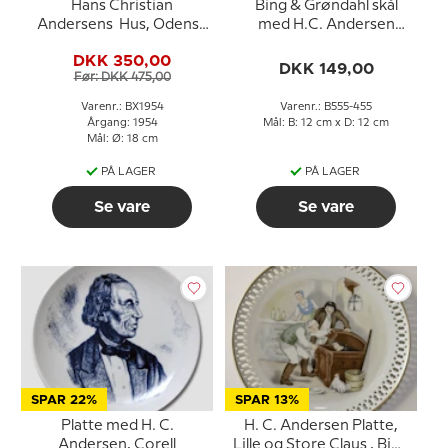
Hans Christian
Bing & Grøndahl skål
Andersens Hus, Odense
med H.C. Andersen
1954, Bing & Grøndahl
motiv nr. 555-455
DKK 350,00
Juleplatte
DKK 149,00
Før: DKK 475,00
Varenr.: BX1954
Varenr.: B555-455
Årgang: 1954
Mål: B: 12 cm x D: 12 cm
Mål: Ø: 18 cm
PÅ LAGER
PÅ LAGER
Se vare
Se vare
SPAR 22%
SPAR 13%
Platte med H. C.
H. C. Andersen Platte,
Andersen, Corell
Lille og Store Claus , Bing