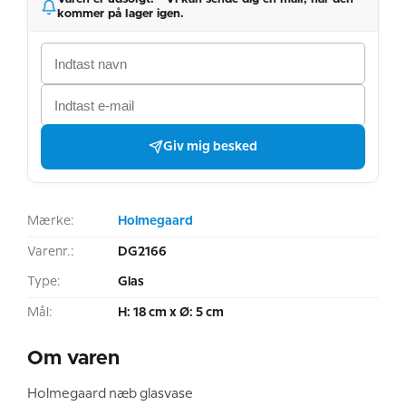
kommer på lager igen.
Giv mig besked
Mærke:
Holmegaard
Varenr.:
DG2166
Type:
Glas
Mål:
H: 18 cm x Ø: 5 cm
Om varen
Holmegaard næb glasvase