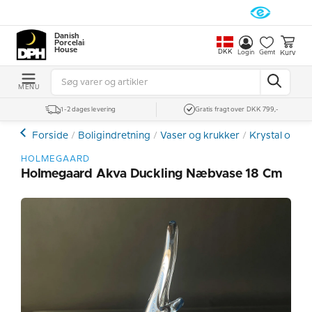
Danish
Porcelain
House
DKK
Kurv
Login
Gemt
MENU
1-2 dages levering
Gratis fragt over DKK 799,-
Forside
Boligindretning
Vaser og krukker
Krystal og Gl
HOLMEGAARD
Holmegaard Akva Duckling Næbvase 18 Cm