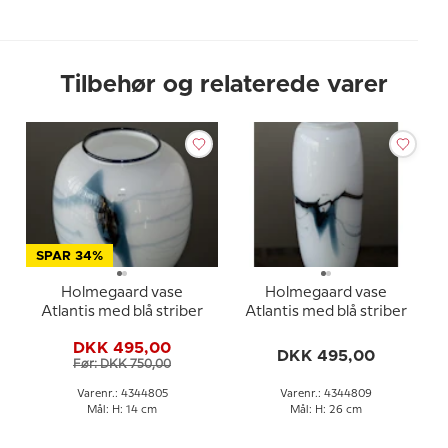
Tilbehør og relaterede varer
SPAR 34%
Holmegaard vase
Holmegaard vase
Atlantis med blå striber
Atlantis med blå striber
DKK 495,00
DKK 495,00
Før: DKK 750,00
Varenr.: 4344805
Varenr.: 4344809
Mål: H: 14 cm
Mål: H: 26 cm