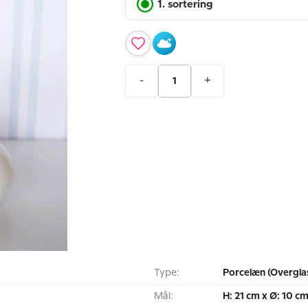
1. sortering
-
+
Type:
Porcelæn (Overgla
Mål:
H: 21 cm x Ø: 10 c