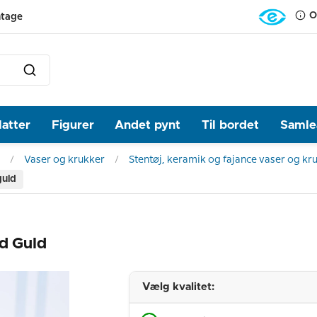
O
ntage
latter
Figurer
Andet pynt
Til bordet
Samlea
Vaser og krukker
Stentøj, keramik og fajance vaser og kr
guld
ed Guld
Vælg kvalitet: