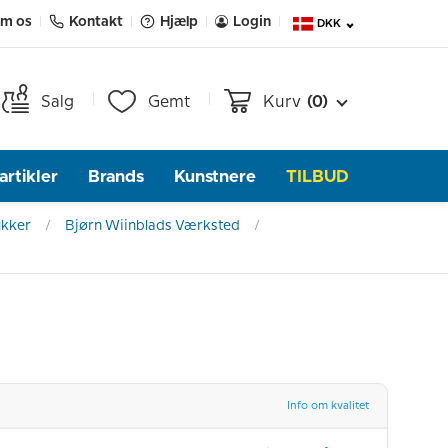
m os
Kontakt
Hjælp
Login
DKK
Salg
Gemt
Kurv
(0)
rtikler
Brands
Kunstnere
TILBUD
ukker
Bjørn Wiinblads Værksted
Info om kvalitet