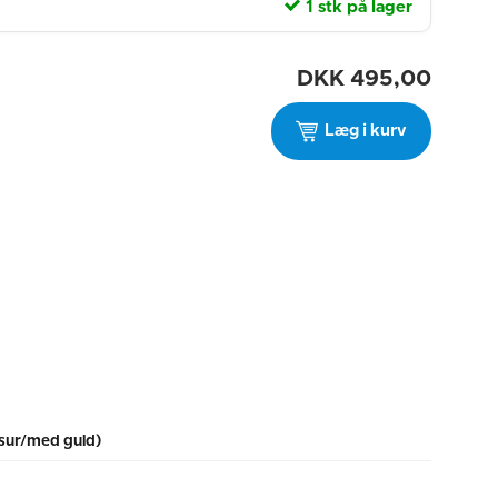
1 stk på lager
DKK
495,00
Læg i kurv
sur/med guld)
m