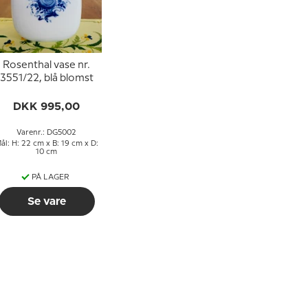
Rosenthal vase nr.
3551/22, blå blomst
DKK 995,00
Varenr.: DG5002
ål: H: 22 cm x B: 19 cm x D:
10 cm
PÅ LAGER
Se vare