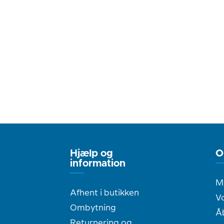
Hjælp og
O
information
M
Afhent i butikken
Vo
Ombytning
Å
Returnering og