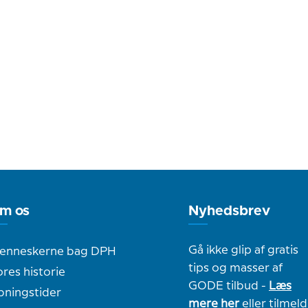
m os
Nyhedsbrev
Gå ikke glip af gratis
enneskerne bag DPH
tips og masser af
res historie
GODE tilbud -
Læs
bningstider
mere her
eller tilmeld