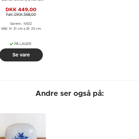
laskunst, Mundblæst,
DKK 449,00
Før: DKK 568,00
Varenr.: 4502
Mål: H: 31 cm x Ø: 25 cm
PÅ LAGER
Se vare
Andre ser også på: