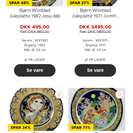
SPAR 48%
SPAR 27%
Bjørn Wiinblad
Bjørn Wiinblad
Juleplatte 1982 Jesu dåb
Juleplatte 1971 Jomfru
Maria med Jesusbarnet
DKK 495,00
DKK 3495,00
Før: DKK 960,00
Før: DKK 4800,00
Varenr.: WX1982
Varenr.: WX1971
Årgang: 1982
Årgang: 1971
Mål: Ø: 29 cm
Mål: Ø: 29 cm
PÅ LAGER
PÅ LAGER
Se vare
Se vare
SPAR 34%
SPAR 71%