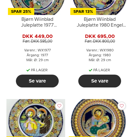
SPAR 25%
SPAR 13%
Bjørn Wiinblad
Bjørn Wiinblad
Juleplatte 1977
Juleplatte 1980 Engel
Hyrderne hilser den
med klokker
DKK 449,00
DKK 695,00
nyfødte konge
Før: DKK 595,00
Før: DKK 800,00
Varenr.: WX1977
Varenr.: WX1980
Årgang: 1977
Årgang: 1980
Mål: Ø: 29 cm
Mål: Ø: 29 cm
PÅ LAGER
PÅ LAGER
Se vare
Se vare