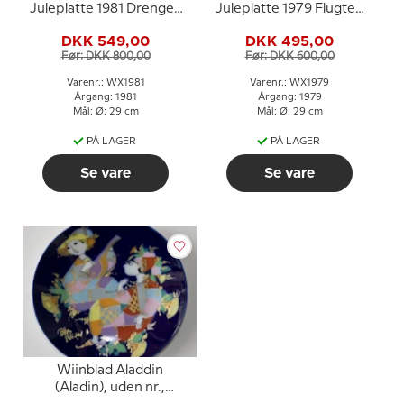
Juleplatte 1981 Drengen
Juleplatte 1979 Flugten
Jesus i templet
til Ægypten
DKK 549,00
DKK 495,00
Før: DKK 800,00
Før: DKK 600,00
Varenr.: WX1981
Varenr.: WX1979
Årgang: 1981
Årgang: 1979
Mål: Ø: 29 cm
Mål: Ø: 29 cm
PÅ LAGER
PÅ LAGER
Se vare
Se vare
Wiinblad Aladdin
(Aladin), uden nr.,