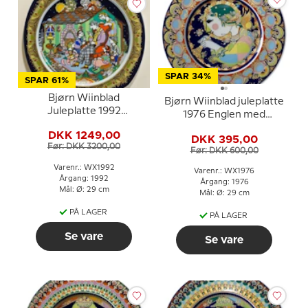
SPAR 34%
SPAR 61%
Bjørn Wiinblad
Bjørn Wiinblad juleplatte
Juleplatte 1992
1976 Englen med
(julesalme)
trompeten
DKK 1249,00
DKK 395,00
Før: DKK 3200,00
Før: DKK 600,00
Varenr.: WX1992
Varenr.: WX1976
Årgang: 1992
Årgang: 1976
Mål: Ø: 29 cm
Mål: Ø: 29 cm
PÅ LAGER
PÅ LAGER
Se vare
Se vare