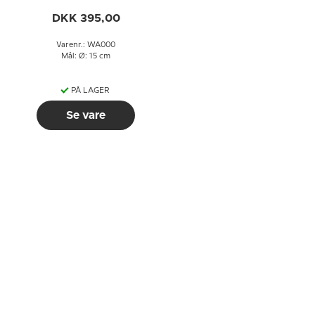
Rosentahl Bjørn
Wiinblad
DKK 395,00
Varenr.: WA000
Mål: Ø: 15 cm
PÅ LAGER
Se vare