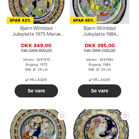
SPAR 42%
SPAR 65%
Bjørn Wiinblad
Bjørn Wiinblad
Juleplatte 1975 Mariæ
Juleplatte 1984
bebudelse
(julesalme)
DKK 349,00
DKK 395,00
Før: DKK 600,00
Før: DKK 1120,00
Varenr.: WX1975
Varenr.: WX1984
Årgang: 1975
Årgang: 1984
Mål: Ø: 29 cm
Mål: Ø: 29 cm
PÅ LAGER
PÅ LAGER
Se vare
Se vare