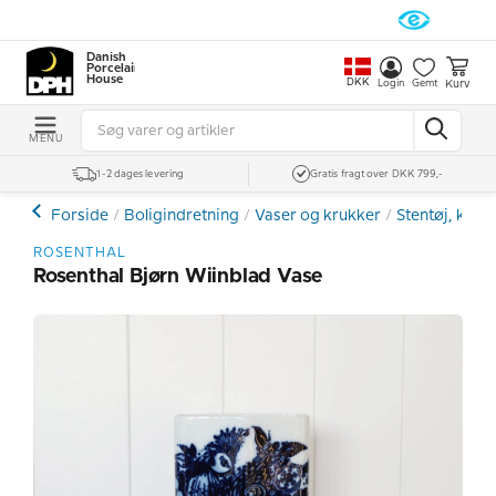
Danish
Porcelain
House
DKK
Kurv
Login
Gemt
MENU
1-2 dages levering
Gratis fragt over DKK 799,-
Forside
Boligindretning
Vaser og krukker
Stentøj, kera
ROSENTHAL
Rosenthal Bjørn Wiinblad Vase