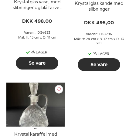
Krystal glas vase, med
Krystal glas kande med
slibninger og blå farvet
slibninger
glas
DKK 498,00
DKK 495,00
Varenr.: DG4633
Varenr.: DG3796
Mål: H: 15 cm x Ø: 11 cm
Mål: H: 24 cm x B: 17 cm x D: 13
cm
PÅ LAGER
PÅ LAGER
Se vare
Se vare
Krystal karaffel med