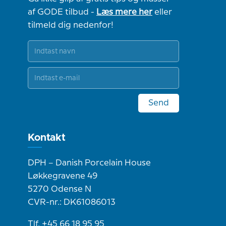
af GODE tilbud -
Læs mere her
eller
tilmeld dig nedenfor!
Send
Kontakt
DPH – Danish Porcelain House
Løkkegravene 49
5270 Odense N
CVR-nr.: DK61086013
Tlf. +45 66 18 95 95