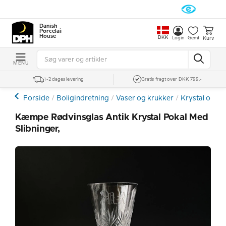
Danish
Porcelain
House
DKK
Kurv
Login
Gemt
MENU
1-2 dages levering
Gratis fragt over DKK 799,-
Forside
Boligindretning
Vaser og krukker
Krystal og Gl
Kæmpe Rødvinsglas Antik Krystal Pokal Med
Slibninger,