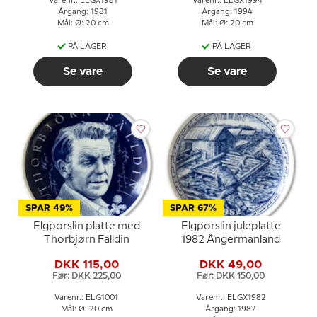
Varenr.: ELGX1981
Varenr.: ELGX1994
Årgang: 1981
Årgang: 1994
Mål: Ø: 20 cm
Mål: Ø: 20 cm
PÅ LAGER
PÅ LAGER
Se vare
Se vare
SPAR 49%
SPAR 67%
Elgporslin platte med
Elgporslin juleplatte
Thorbjørn Falldin
1982 Ångermanland
DKK 115,00
DKK 49,00
Før: DKK 225,00
Før: DKK 150,00
Varenr.: ELG1001
Varenr.: ELGX1982
Mål: Ø: 20 cm
Årgang: 1982