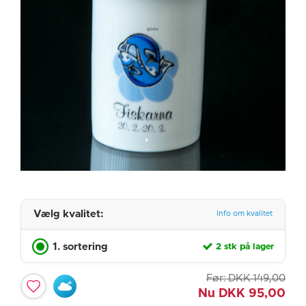
Vælg kvalitet:
Info om kvalitet
1. sortering
2 stk på lager
Før:
DKK
149,00
Nu
DKK
95,00