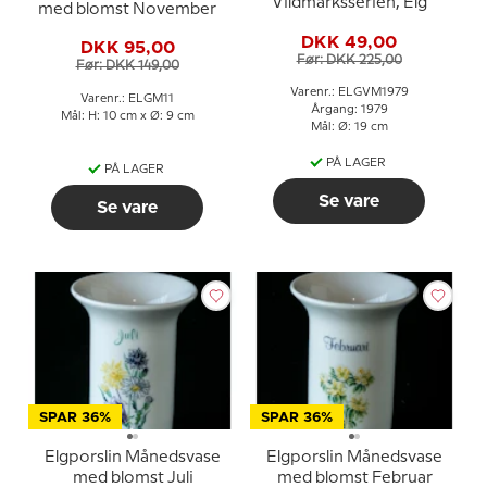
Vildmarksserien, Elg
med blomst November
DKK 49,00
DKK 95,00
Før: DKK 225,00
Før: DKK 149,00
Varenr.: ELGVM1979
Varenr.: ELGM11
Årgang: 1979
Mål: H: 10 cm x Ø: 9 cm
Mål: Ø: 19 cm
PÅ LAGER
PÅ LAGER
Se vare
Se vare
SPAR 36%
SPAR 36%
Elgporslin Månedsvase
Elgporslin Månedsvase
med blomst Juli
med blomst Februar