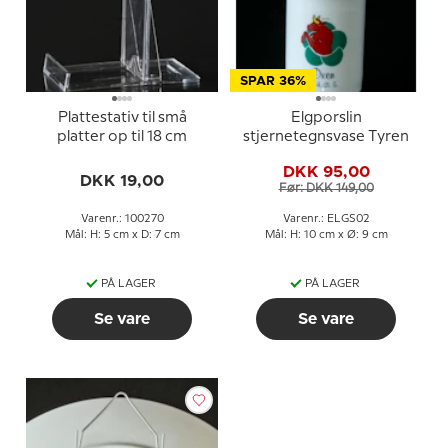
SPAR 36%
Plattestativ til små
Elgporslin
platter op til 18 cm
stjernetegnsvase Tyren
DKK 95,00
DKK 19,00
Før: DKK 149,00
Varenr.: 100270
Varenr.: ELGS02
Mål: H: 5 cm x D: 7 cm
Mål: H: 10 cm x Ø: 9 cm
PÅ LAGER
PÅ LAGER
Se vare
Se vare