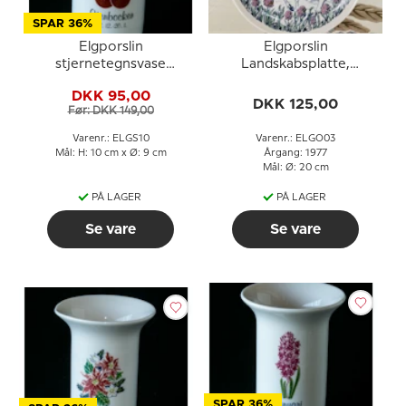
SPAR 36%
Elgporslin
Elgporslin
stjernetegnsvase
Landskabsplatte,
Stenbukken
Jämtland
DKK 95,00
DKK 125,00
Før: DKK 149,00
Varenr.: ELGS10
Varenr.: ELGO03
Mål: H: 10 cm x Ø: 9 cm
Årgang: 1977
Mål: Ø: 20 cm
PÅ LAGER
PÅ LAGER
Se vare
Se vare
SPAR 36%