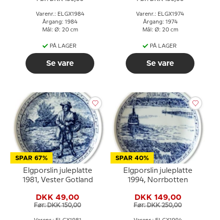
Varenr.: ELGX1984
Varenr.: ELGX1974
Årgang: 1984
Årgang: 1974
Mål: Ø: 20 cm
Mål: Ø: 20 cm
PÅ LAGER
PÅ LAGER
Se vare
Se vare
SPAR 67%
SPAR 40%
Elgporslin juleplatte
Elgporslin juleplatte
1981, Vester Gotland
1994, Norrbotten
DKK 49,00
DKK 149,00
Før: DKK 150,00
Før: DKK 250,00