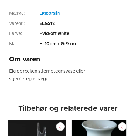
Mærke:
Elgporslin
Varenr.:
ELGS12
Farve:
Hvid/off white
Mål:
H: 10 cm x Ø: 9 cm
Om varen
Elg porcelæn stjernetegnsvase eller
stjernetegnsbæger.
Tilbehør og relaterede varer