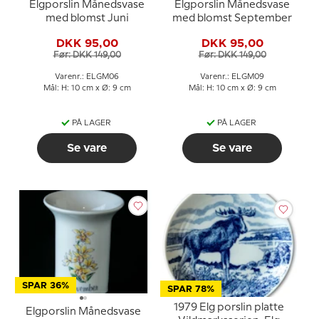
Elgporslin Månedsvase
Elgporslin Månedsvase
med blomst Juni
med blomst September
DKK 95,00
DKK 95,00
Før: DKK 149,00
Før: DKK 149,00
Varenr.: ELGM06
Varenr.: ELGM09
Mål: H: 10 cm x Ø: 9 cm
Mål: H: 10 cm x Ø: 9 cm
PÅ LAGER
PÅ LAGER
Se vare
Se vare
SPAR 36%
SPAR 78%
1979 Elg porslin platte
Elgporslin Månedsvase