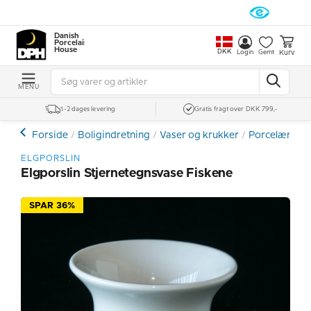
Danish
Porcelain
House
DKK
Kurv
Login
Gemt
MENU
1-2 dages levering
Gratis fragt over DKK 799,-
Forside
Boligindretning
Vaser og krukker
Porcelænsvas
ELGPORSLIN
Elgporslin Stjernetegnsvase Fiskene
SPAR 36%