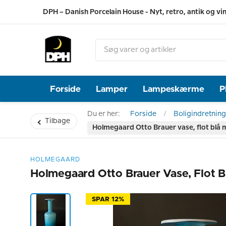
DPH – Danish Porcelain House - Nyt, retro, antik og vi
Forside
Lamper
Lampeskærme
P
Du er her:
Forside
Boligindretning
Tilbage
Holmegaard Otto Brauer vase, flot blå 
HOLMEGAARD
Holmegaard Otto Brauer Vase, Flot B
SPAR 12%