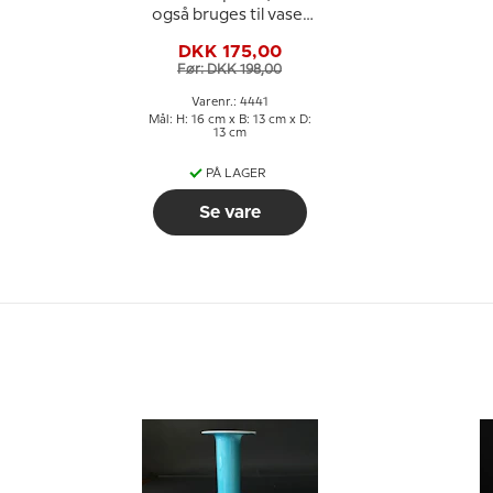
også bruges til vase,
blå med hvid,
DKK 175,00
glaskunst,
Før: DKK 198,00
Varenr.: 4441
Mål: H: 16 cm x B: 13 cm x D:
13 cm
PÅ LAGER
Se vare