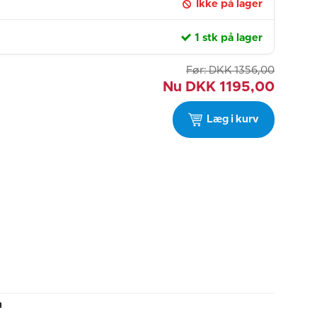
Ikke på lager
1 stk på lager
Før:
DKK
1356,00
Nu
DKK
1195,00
Læg i kurv
m