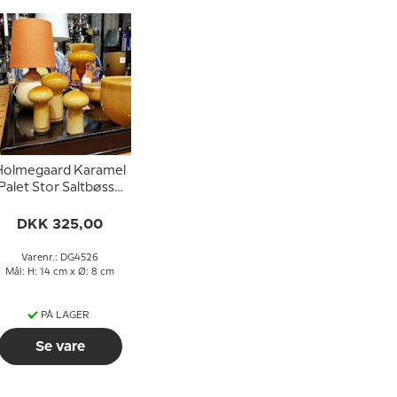
Holmegaard Karamel
Palet Stor Saltbøsse
Design Michael Bang
DKK 325,00
Varenr.: DG4526
Mål: H: 14 cm x Ø: 8 cm
PÅ LAGER
Se vare