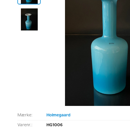
Mærke:
Holmegaard
Varenr.:
HG1006