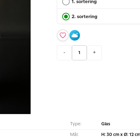
1. sortering
2. sortering
-
+
Type:
Glas
Mål:
H: 30 cm x Ø: 12 c