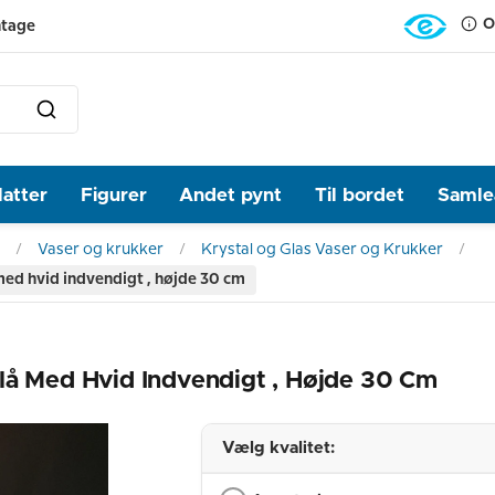
O
ntage
latter
Figurer
Andet pynt
Til bordet
Samlea
Vaser og krukker
Krystal og Glas Vaser og Krukker
med hvid indvendigt , højde 30 cm
lå Med Hvid Indvendigt , Højde 30 Cm
Vælg kvalitet: