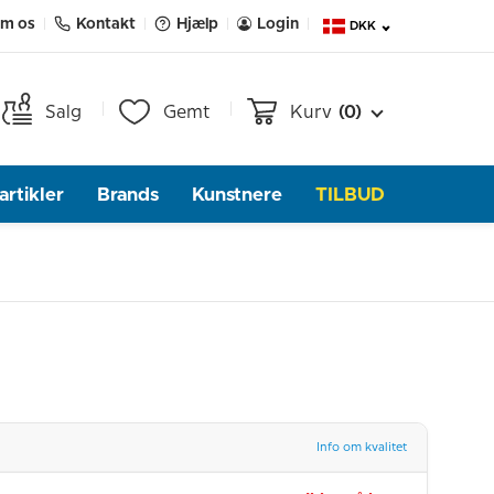
m os
Kontakt
Hjælp
Login
DKK
Salg
Gemt
Kurv
(0)
rtikler
Brands
Kunstnere
TILBUD
Info om kvalitet