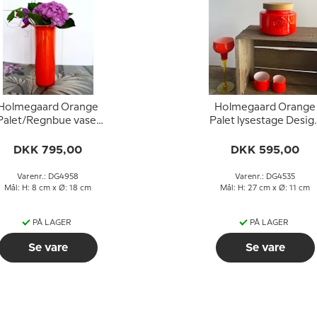
Holmegaard Orange
Holmegaard Orange
Palet/Regnbue vase,
Palet lysestage Desig
Design Michael Bang
Michael Bang
DKK 795,00
DKK 595,00
Varenr.: DG4958
Varenr.: DG4535
Mål: H: 8 cm x Ø: 18 cm
Mål: H: 27 cm x Ø: 11 cm
PÅ LAGER
PÅ LAGER
Se vare
Se vare