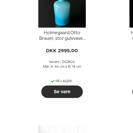
Holmegaard Otto
H
Brauer, stor gulvvase i
glas, tyrkis/ blå
DKK 2995,00
Varenr.: DG3824
Mål: H: 44 cm x B: 18 cm
PÅ LAGER
Se vare