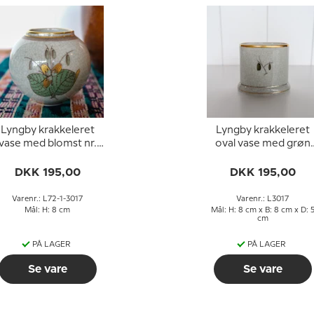
Lyngby krakkeleret
Lyngby krakkeleret
vase med blomst nr.
oval vase med grøn
72-1-3017
blomst nr. 3017
DKK 195,00
DKK 195,00
Varenr.: L72-1-3017
Varenr.: L3017
Mål: H: 8 cm
Mål: H: 8 cm x B: 8 cm x D: 
cm
PÅ LAGER
PÅ LAGER
Se vare
Se vare