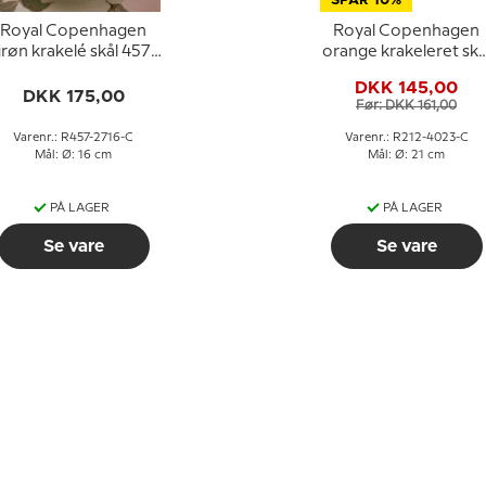
SPAR 10%
Royal Copenhagen
Royal Copenhagen
røn krakelé skål 457-
orange krakeleret skå
2716
nr. 212-4023
DKK 145,00
DKK 175,00
Før: DKK 161,00
Varenr.: R457-2716-C
Varenr.: R212-4023-C
Mål: Ø: 16 cm
Mål: Ø: 21 cm
PÅ LAGER
PÅ LAGER
Se vare
Se vare