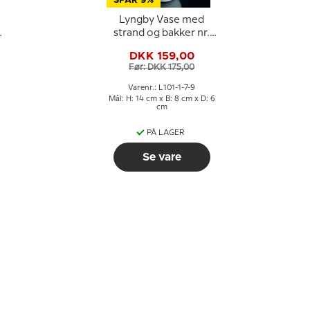
SPAR 9%
Lyngby Vase med
l
strand og bakker nr.
101-1-7-9
DKK 159,00
Før: DKK 175,00
Varenr.: L101-1-7-9
Mål: H: 14 cm x B: 8 cm x D: 6
cm
PÅ LAGER
Se vare