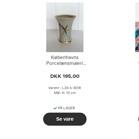
Københavns
Porcelænsmaleri
krakkeleret vase med
orange blomst nr. 26-
DKK 195,00
4-3018
Varenr.: L26-4-3018
Mål: H: 10 cm
PÅ LAGER
Se vare