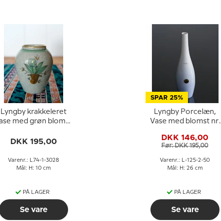
SPAR 25%
Lyngby krakkeleret
Lyngby Porcelæn,
ase med grøn blomst
Vase med blomst nr.
nr. 74-1-3028
125-2-50
DKK 146,00
DKK 195,00
Før: DKK 195,00
Varenr.: L74-1-3028
Varenr.: L-125-2-50
Mål: H: 10 cm
Mål: H: 26 cm
PÅ LAGER
PÅ LAGER
Se vare
Se vare