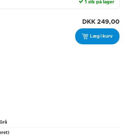
1 stk på lager
DKK
249,00
Læg i kurv
Grå
eret)