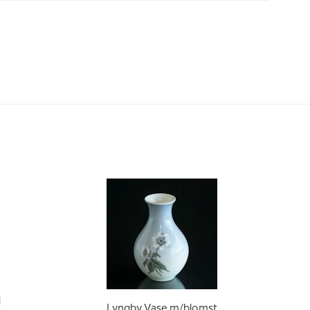
d
Lyngby Vase m/blomst