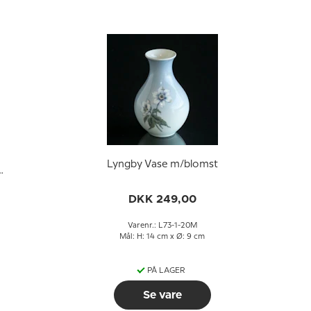
Lyngby Vase m/blomst
DKK 249,00
Varenr.: L73-1-20M
Mål: H: 14 cm x Ø: 9 cm
PÅ LAGER
Se vare