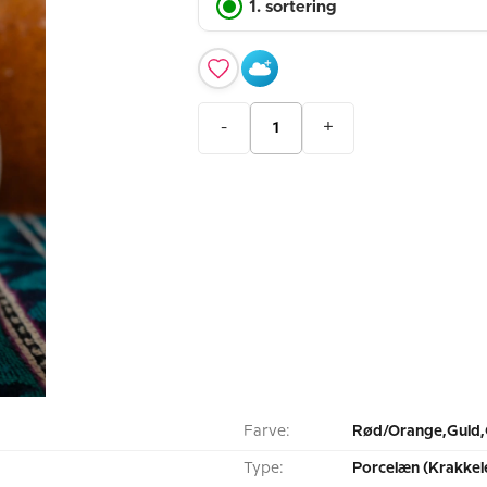
1. sortering
-
+
Farve:
Rød/Orange,Guld,
Type:
Porcelæn (Krakkel