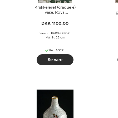
Krakkeleret (craquele)
vase, Royal
g
Copenhagen nr. 600-
2490 med kaktus
DKK 1100,00
motiv
Varenr.: R600-2490-C
Mål: H: 22 cm
PÅ LAGER
Se vare