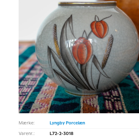
Mærke:
Lyngby Porcelæn
Varenr.:
L72-2-3018