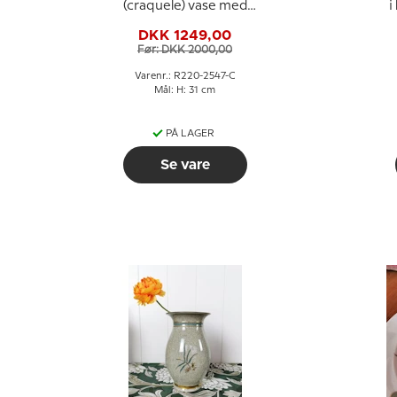
(craquele) vase med
i
snegle og krapper
DKK 1249,00
Royal Copenhagen nr.
Før: DKK 2000,00
220-2547. (tidlig) -
med reparation
Varenr.: R220-2547-C
Mål: H: 31 cm
PÅ LAGER
Se vare