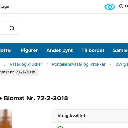
O
ntage
latter
Figurer
Andet pynt
Til bordet
Samlea
Vaser og krukker
Porcelænsvaser og -krukker
Øvrig
omst nr. 72-2-3018
 Blomst Nr. 72-2-3018
Vælg kvalitet: