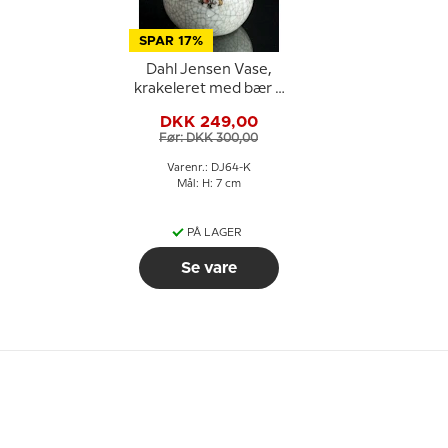
SPAR 17%
Dahl Jensen Vase,
krakeleret med bær 9
cm nr. 64-K
DKK 249,00
Før: DKK 300,00
Varenr.: DJ64-K
Mål: H: 7 cm
PÅ LAGER
Se vare