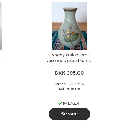
Lyngby krakkeleret
vase med grøn blomst
nr. 73-2-3017
DKK 395,00
Varenr.: L73-2-3017
5
Mål: H: 16 cm
PÅ LAGER
Se vare