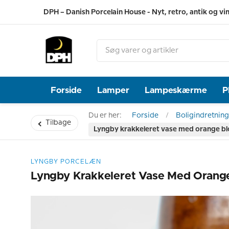
DPH – Danish Porcelain House - Nyt, retro, antik og vi
Forside
Lamper
Lampeskærme
P
Du er her:
Forside
Boligindretning
Tilbage
Lyngby krakkeleret vase med orange bl
LYNGBY PORCELÆN
Lyngby Krakkeleret Vase Med Orange