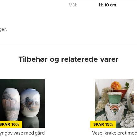
Mål:
H: 10 cm
ger.
Tilbehør og relaterede varer
SPAR 16%
SPAR 15%
yngby vase med gård
Vase, krakeleret me