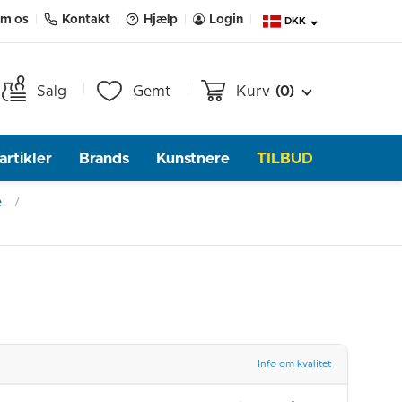
m os
Kontakt
Hjælp
Login
DKK
Salg
Gemt
Kurv
(0)
rtikler
Brands
Kunstnere
TILBUD
e
Info om kvalitet