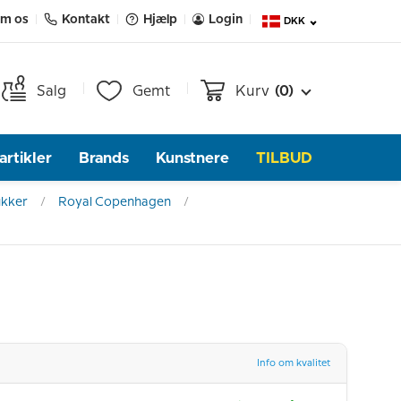
m os
Kontakt
Hjælp
Login
DKK
Salg
Gemt
Kurv
(0)
rtikler
Brands
Kunstnere
TILBUD
ukker
Royal Copenhagen
Info om kvalitet