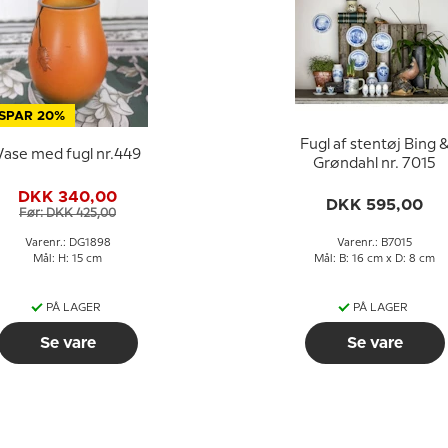
SPAR 20%
Fugl af stentøj Bing 
Vase med fugl nr.449
Grøndahl nr. 7015
DKK 340,00
DKK 595,00
Før: DKK 425,00
Varenr.: DG1898
Varenr.: B7015
Mål: H: 15 cm
Mål: B: 16 cm x D: 8 cm
PÅ LAGER
PÅ LAGER
Se vare
Se vare