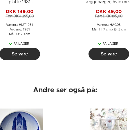
platte 1981
æggebæger, hvid me
Kornblomst
lilla gren og pink
DKK 149,00
DKK 49,00
blomst
Før: DKK 295,00
Før: DKK 195,00
Varenr.: HMT1981
Varenr.: HAG08
Årgang: 1981
Mål: H: 7 cm x Ø: 5 cm
Mål: Ø: 20 cm
PÅ LAGER
PÅ LAGER
Se vare
Se vare
Andre ser også på: