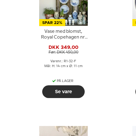
SPAR 22%
Vase med blomst,
Royal Copehagen nr.
1-32
DKK 349,00
Før: DKK 450,00
Varenr.: R1-32-F
Mål: H: 14 cm x Ø: 11 cm
PÅ LAGER
Se vare