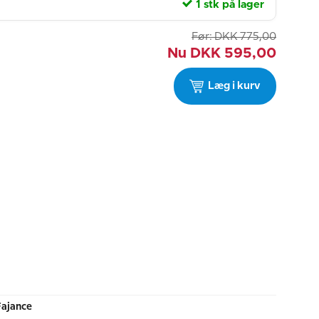
1 stk på lager
Før:
DKK
775,00
Nu
DKK
595,00
Læg i kurv
Fajance