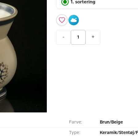
1. sortering
-
+
Farve:
Brun/Beige
Type:
Keramik/Stentøj/