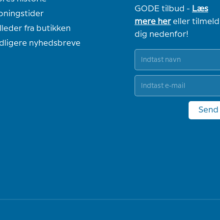
GODE tilbud -
Læs
bningstider
mere her
eller tilmeld
lleder fra butikken
dig nedenfor!
idligere nyhedsbreve
Send