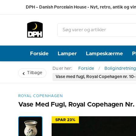
DPH – Danish Porcelain House - Nyt, retro, antik og vi
Forside
Lamper
Lampeskærme
P
Du er her:
Forside
Boligindretning
Tilbage
Vase med fugl, Royal Copehagen nr. 10
ROYAL COPENHAGEN
Vase Med Fugl, Royal Copehagen Nr.
SPAR 23%