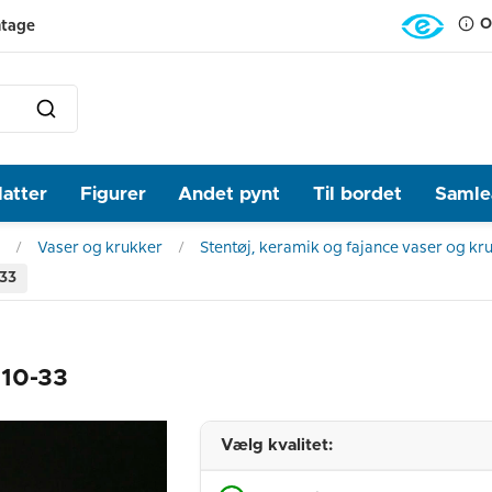
O
ntage
latter
Figurer
Andet pynt
Til bordet
Samlea
Vaser og krukker
Stentøj, keramik og fajance vaser og kr
-33
 10-33
Vælg kvalitet: