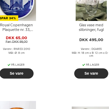
SPAR 34%
Royal Copenhagen
Glas vase med
Plaquette nr. 33,
slibninger, fugl
Grundtvigskirken
DKK 65,00
DKK 495,00
Før: DKK 99,00
Varenr.: RNR33-2010
Varenr.: DG4855
Mål: Ø: 8 cm
Mål: H: 18 cm x B: 12 cm x D:
cm
PÅ LAGER
PÅ LAGER
Se vare
Se vare