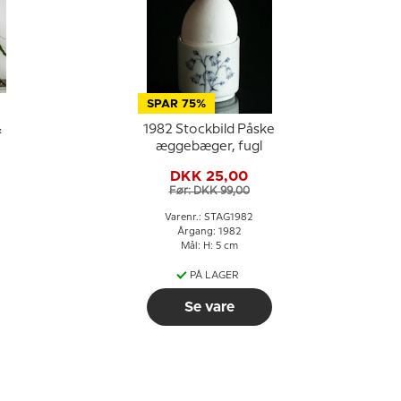
SPAR 75%
&
1982 Stockbild Påske
æggebæger, fugl
DKK 25,00
Før: DKK 99,00
Varenr.: STAG1982
Årgang: 1982
Mål: H: 5 cm
PÅ LAGER
Se vare