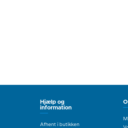
Hjælp og
O
information
M
Afhent i butikken
Vo