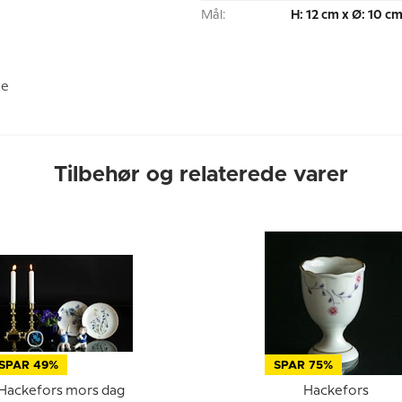
Mål:
H: 12 cm x Ø: 10 c
ce
Tilbehør og relaterede varer
SPAR 49%
SPAR 75%
Hackefors mors dag
Hackefors