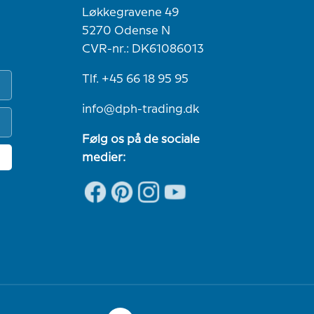
Løkkegravene 49
5270 Odense N
CVR-nr.: DK61086013
Tlf. +45 66 18 95 95
info@dph-trading.dk
Følg os på de sociale
medier: