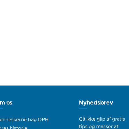
m os
Nyhedsbrev
Gå ikke glip af gratis
enneskerne bag DPH
tips og masser af
res historie