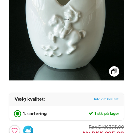
Vælg kvalitet:
Info om kvalitet
1. sortering
1 stk på lager
Før:
DKK
395,00