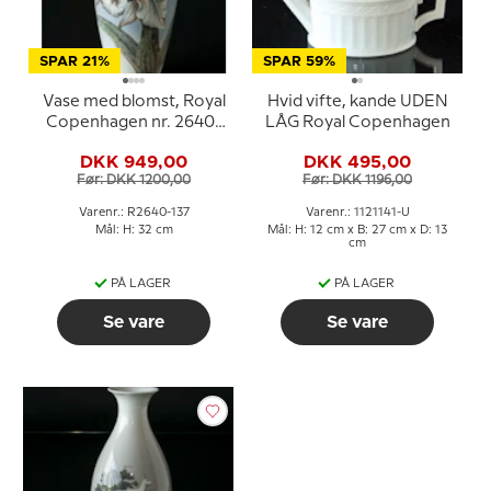
SPAR 21%
SPAR 59%
Vase med blomst, Royal
Hvid vifte, kande UDEN
Copenhagen nr. 2640-
LÅG Royal Copenhagen
137
DKK 949,00
DKK 495,00
Før: DKK 1200,00
Før: DKK 1196,00
Varenr.: R2640-137
Varenr.: 1121141-U
Mål: H: 32 cm
Mål: H: 12 cm x B: 27 cm x D: 13
cm
PÅ LAGER
PÅ LAGER
Se vare
Se vare