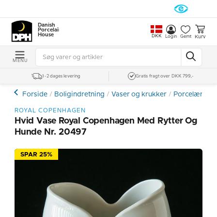
Danish
Porcelain
House
DKK
Kurv
Login
Gemt
MENU
1-2 dages levering
Gratis fragt over DKK 799,-
Forside
Boligindretning
Vaser og krukker
Porcelænsvas
ROYAL COPENHAGEN
Hvid Vase Royal Copenhagen Med Rytter Og
Hunde Nr. 20497
SPAR 25%