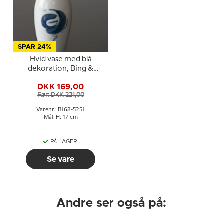
SPAR 24%
Hvid vase med blå
dekoration, Bing &
Grondahl nr. 168-5251
DKK 169,00
Før: DKK 221,00
Varenr.: B168-5251
Mål: H: 17 cm
PÅ LAGER
Se vare
Andre ser også på: