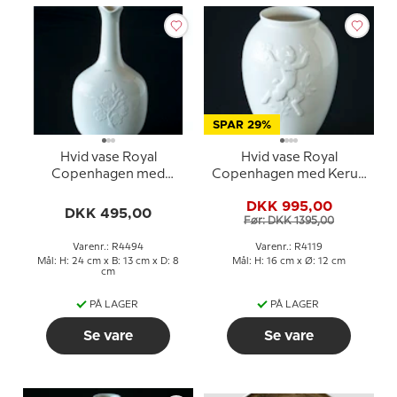
SPAR 29%
Hvid vase Royal
Hvid vase Royal
Copenhagen med
Copenhagen med Kerub
blomstergren nr. 4494
og Satyr nr. 4119
DKK 995,00
DKK 495,00
Før: DKK 1395,00
Varenr.: R4494
Varenr.: R4119
Mål: H: 24 cm x B: 13 cm x D: 8
Mål: H: 16 cm x Ø: 12 cm
cm
PÅ LAGER
PÅ LAGER
Se vare
Se vare