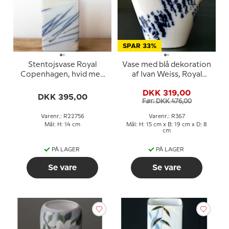
SPAR 33%
Stentojsvase Royal
Vase med blå dekoration
Copenhagen, hvid med
af Ivan Weiss, Royal
pilegrene nr. 22756
Copenhagen nr. 367
DKK 319,00
DKK 395,00
Før: DKK 476,00
Varenr.: R22756
Varenr.: R367
Mål: H: 14 cm
Mål: H: 15 cm x B: 19 cm x D: 8
cm
PÅ LAGER
PÅ LAGER
Se vare
Se vare