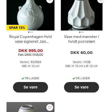
SPAR 13%
Royal Copenhagen Hvid
Vase med mønster i
vase signeret Jais
hvidt porcelæn
Nielsen nr. 20569
DKK 995,00
DKK 60,00
Før: DKK 1149,00
Varenr.: R20569
Varenr.: H108
Mål: H: 10 cm
Mål: H: 10 cm x Ø: 10 cm
PÅ LAGER
PÅ LAGER
Se vare
Se vare