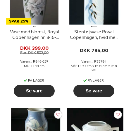
SPAR 25%
Vase med blomst, Royal
Stentøjsvase Royal
Copenhagen nr. 846-
Copenhagen, hvid med
237
pilegrene nr. 22784
DKK 399,00
DKK 795,00
Før: DKK 532,00
Varenr.: R846-237
Varenr.: R22784
Mål: H: 19 cm
Mål: H: 23 cm x B: 11 cm x D: 8
cm
PÅ LAGER
PÅ LAGER
Se vare
Se vare