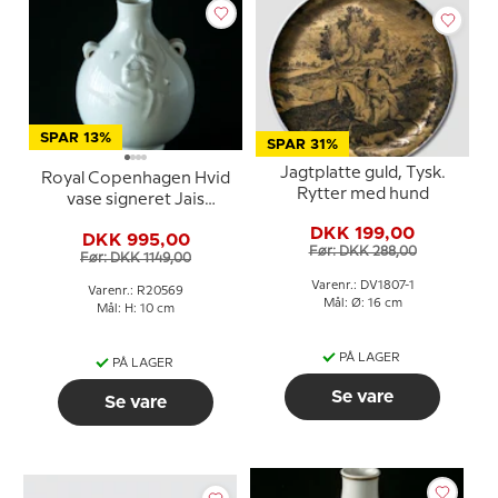
SPAR 13%
SPAR 31%
Jagtplatte guld, Tysk.
Royal Copenhagen Hvid
Rytter med hund
vase signeret Jais
Nielsen nr. 20569
DKK 199,00
DKK 995,00
Før: DKK 288,00
Før: DKK 1149,00
Varenr.: DV1807-1
Varenr.: R20569
Mål: Ø: 16 cm
Mål: H: 10 cm
PÅ LAGER
PÅ LAGER
Se vare
Se vare