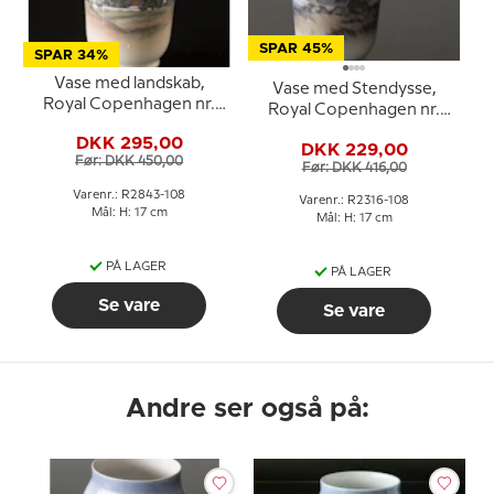
SPAR 45%
SPAR 34%
Vase med landskab,
Vase med Stendysse,
Royal Copenhagen nr.
Royal Copenhagen nr.
2843-108
2316-108
DKK 295,00
DKK 229,00
Før: DKK 450,00
Før: DKK 416,00
Varenr.: R2843-108
Varenr.: R2316-108
Mål: H: 17 cm
Mål: H: 17 cm
PÅ LAGER
PÅ LAGER
Se vare
Se vare
Andre ser også på: