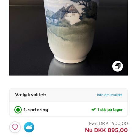
Vælg kvalitet:
Info om kvalitet
1. sortering
1 stk på lager
Før:
DKK
1400,00
Nu
DKK
895,00