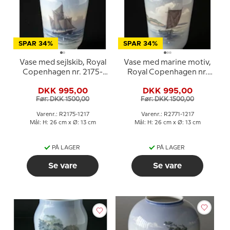
SPAR 34%
SPAR 34%
Vase med sejlskib, Royal
Vase med marine motiv,
Copenhagen nr. 2175-
Royal Copenhagen nr.
1217
2771-1217
DKK 995,00
DKK 995,00
Før: DKK 1500,00
Før: DKK 1500,00
Varenr.: R2175-1217
Varenr.: R2771-1217
Mål: H: 26 cm x Ø: 13 cm
Mål: H: 26 cm x Ø: 13 cm
PÅ LAGER
PÅ LAGER
Se vare
Se vare