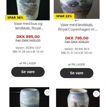
SPAR 22%
SPAR 36%
Vase med bus og
Vase med landskab,
landskab, Royal
Royal Copenhagen nr.
Copenhagen nr. 2914-
2316-35-5
DKK 895,00
1217
DKK 795,00
Før: DKK 1400,00
Før: DKK 1016,00
Varenr.: R2914-1217
Varenr.: R2316-35-5
Mål: H: 26 cm x Ø: 13 cm
Mål: H: 21 cm x Ø: 20 cm
PÅ LAGER
PÅ LAGER
Se vare
Se vare