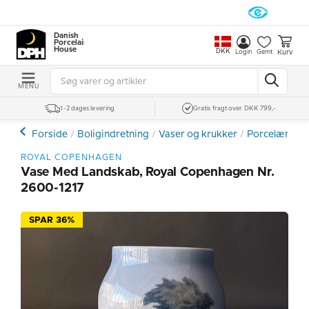
Danish
Porcelain
House
DKK
Kurv
Login
Gemt
MENU
1-2 dages levering
Gratis fragt over DKK 799,-
Forside
Boligindretning
Vaser og krukker
Porcelænsvas
ROYAL COPENHAGEN
Vase Med Landskab, Royal Copenhagen Nr.
2600-1217
SPAR 36%