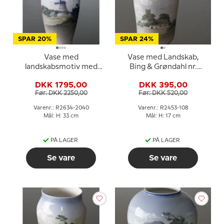
SPAR 20%
SPAR 24%
Vase med
Vase med Landskab,
landskabsmotiv med
Bing & Grøndahl nr.
mølle, Royal
2453-108
DKK 1795,00
DKK 395,00
Copenhagen nr. 2634-
Før: DKK 2250,00
Før: DKK 520,00
2040
Varenr.: R2634-2040
Varenr.: R2453-108
Mål: H: 33 cm
Mål: H: 17 cm
PÅ LAGER
PÅ LAGER
Se vare
Se vare