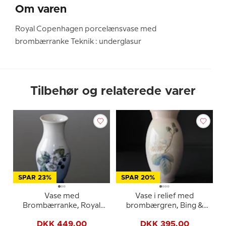
Om varen
Royal Copenhagen porcelænsvase med
brombærranke Teknik : underglasur
Tilbehør og relaterede varer
SPAR 23%
SPAR 20%
Vase med
Vase i relief med
Brombærranke, Royal
brombærgren, Bing &
Copenhagen nr. 288-
Grøndahl nr. 8707-420
DKK 449,00
DKK 395,00
2289 eller 757