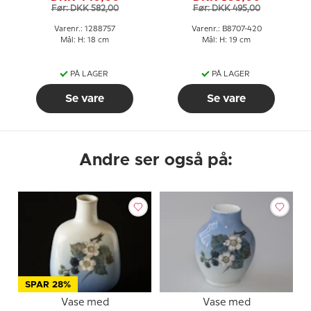
Før: DKK 582,00
Før: DKK 495,00
Varenr.: 1288757
Varenr.: B8707-420
Mål: H: 18 cm
Mål: H: 19 cm
PÅ LAGER
PÅ LAGER
Se vare
Se vare
Andre ser også på:
SPAR 28%
Vase med
Vase med