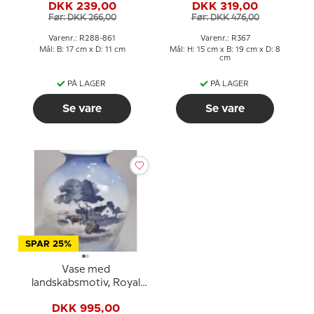
DKK 239,00
DKK 319,00
Før: DKK 266,00
Før: DKK 476,00
Varenr.: R288-861
Varenr.: R367
Mål: B: 17 cm x D: 11 cm
Mål: H: 15 cm x B: 19 cm x D: 8
cm
PÅ LAGER
PÅ LAGER
Se vare
Se vare
SPAR 25%
Vase med
landskabsmotiv, Royal
Copenhagen Inskription
DKK 995,00
MDF nr. 4500