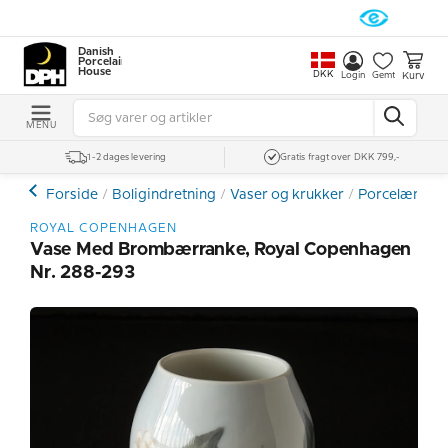
Danish
Porcelain
House
DKK
Kurv
Login
Gemt
MENU
1-2 dages levering
Gratis fragt over DKK 799,-
Forside
Boligindretning
Vaser og krukker
Porcelænsvas
ROYAL COPENHAGEN
Vase Med Brombærranke, Royal Copenhagen
Nr. 288-293