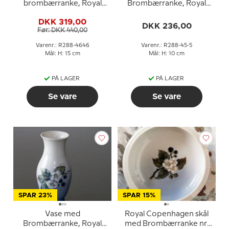
brombærranke, Royal
Brombærranke, Royal
Copenhagen nr. 288-
Copenhagen nr. 288-45-
DKK 319,00
4646
5 eller 815
DKK 236,00
Før: DKK 440,00
Varenr.: R288-4646
Varenr.: R288-45-5
Mål: H: 15 cm
Mål: H: 10 cm
PÅ LAGER
PÅ LAGER
Se vare
Se vare
SPAR 23%
SPAR 15%
Vase med
Royal Copenhagen skål
Brombærranke, Royal
med Brombærranke nr.