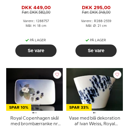
Copenhagen nr. 288-
288-2559
DKK 449,00
DKK 295,00
2289 eller 757
Før: DKK 582,00
Før: DKK 349,00
Varenr.: 1288757
Varenr.: R288-2559
Mål: H: 18 cm
Mål: Ø: 21 cm
PÅ LAGER
PÅ LAGER
Se vare
Se vare
SPAR 10%
SPAR 33%
Royal Copenhagen skål
Vase med blå dekoration
med brombærranke nr.
af Ivan Weiss, Royal
288/861
Copenhagen nr. 367