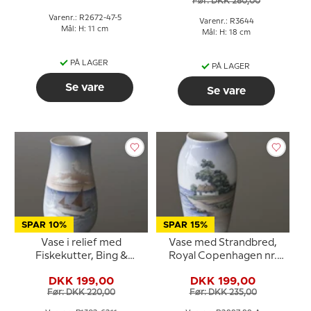
Før: DKK 280,00
Varenr.: R2672-47-5
Varenr.: R3644
Mål: H: 11 cm
Mål: H: 18 cm
PÅ LAGER
PÅ LAGER
Se vare
Se vare
SPAR 10%
SPAR 15%
Vase i relief med
Vase med Strandbred,
Fiskekutter, Bing &
Royal Copenhagen nr.
Grøndahl nr. 1302-6211
2887-88-A
DKK 199,00
DKK 199,00
Før: DKK 220,00
Før: DKK 235,00