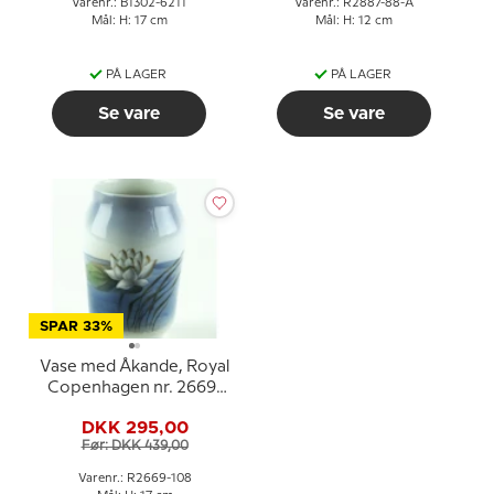
Varenr.: B1302-6211
Varenr.: R2887-88-A
Mål: H: 17 cm
Mål: H: 12 cm
PÅ LAGER
PÅ LAGER
Se vare
Se vare
SPAR 33%
Vase med Åkande, Royal
Copenhagen nr. 2669-
108
DKK 295,00
Før: DKK 439,00
Varenr.: R2669-108