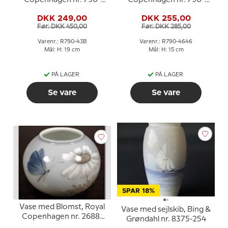
Copenhagen nr. 790-
Copenhagen nr. 790-
43B
4646
DKK 249,00
DKK 255,00
Før: DKK 450,00
Før: DKK 285,00
Varenr.: R790-43B
Varenr.: R790-4646
Mål: H: 19 cm
Mål: H: 15 cm
PÅ LAGER
PÅ LAGER
Se vare
Se vare
SPAR 18%
Vase med Blomst, Royal
Vase med sejlskib, Bing &
Copenhagen nr. 2688-
Grøndahl nr. 8375-254
42-5