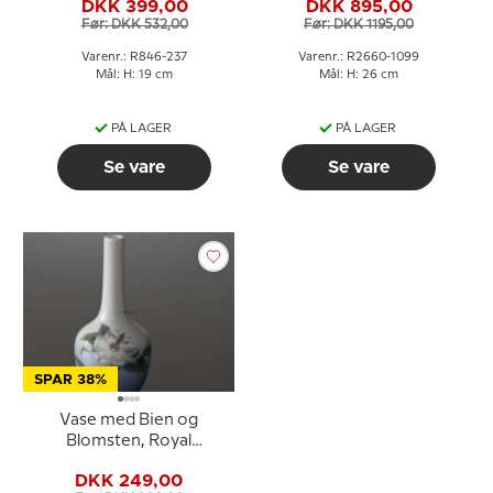
DKK 399,00
DKK 895,00
Før: DKK 532,00
Før: DKK 1195,00
Varenr.: R846-237
Varenr.: R2660-1099
Mål: H: 19 cm
Mål: H: 26 cm
PÅ LAGER
PÅ LAGER
Se vare
Se vare
SPAR 38%
Vase med Bien og
Blomsten, Royal
Copenhagen nr. 1659-
DKK 249,00
43-6 eller 1569-43B