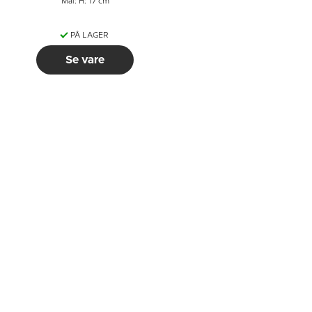
Mål: H: 17 cm
PÅ LAGER
Se vare