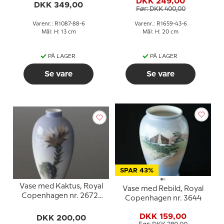
DKK 249,00
43-6 eller 1569-43B
DKK 349,00
Før: DKK 400,00
Varenr.: R1087-88-6
Varenr.: R1659-43-6
Mål: H: 13 cm
Mål: H: 20 cm
PÅ LAGER
PÅ LAGER
Se vare
Se vare
SPAR 43%
Vase med Kaktus, Royal
Vase med Rebild, Royal
Copenhagen nr. 2672-
Copenhagen nr. 3644
47-5
DKK 159,00
DKK 200,00