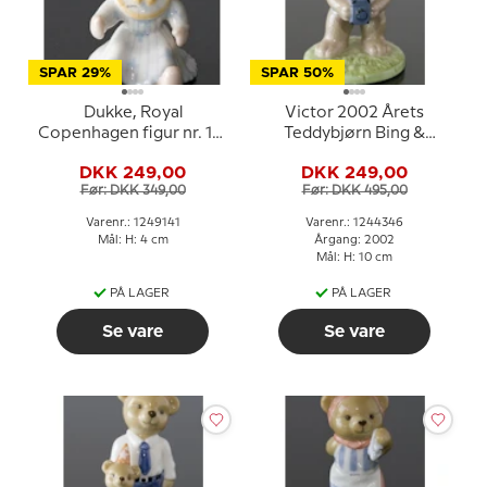
SPAR 29%
SPAR 50%
Dukke, Royal
Victor 2002 Årets
Copenhagen figur nr. 141
Teddybjørn Bing &
i serien toys
Grøndahl
DKK 249,00
DKK 249,00
Før: DKK 349,00
Før: DKK 495,00
Varenr.: 1249141
Varenr.: 1244346
Mål: H: 4 cm
Årgang: 2002
Mål: H: 10 cm
PÅ LAGER
PÅ LAGER
Se vare
Se vare