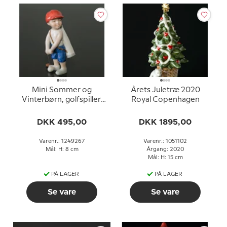
Mini Sommer og
Årets Juletræ 2020
Vinterbørn, golfspiller,
Royal Copenhagen
Royal Copenhagen figur
nr. 267
DKK 495,00
DKK 1895,00
Varenr.: 1249267
Varenr.: 1051102
Mål: H: 8 cm
Årgang: 2020
Mål: H: 15 cm
PÅ LAGER
PÅ LAGER
Se vare
Se vare