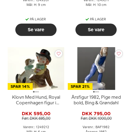
Varenr.: 1249207
Varenr.: 1249211
Mål: H: 9 cm
Mål: H: 10 cm
PÅ LAGER
PÅ LAGER
Se vare
Se vare
SPAR 14%
SPAR 21%
Klovn Med Hund, Royal
Årsfigur 1982, Pige med
Copenhagen figur i
bold, Bing & Grøndahl
serien Mini Cirkus
DKK 595,00
DKK 795,00
figurer
Før: DKK 695,00
Før: DKK 1000,00
Varenr.: 1249212
Varenr.: BAF1982