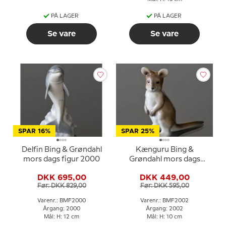
PÅ LAGER
PÅ LAGER
Se vare
Se vare
SPAR 16%
SPAR 25%
Delfin Bing & Grøndahl
Kænguru Bing &
mors dags figur 2000
Grøndahl mors dags
figur 2002
DKK 695,00
DKK 449,00
Før: DKK 829,00
Før: DKK 595,00
Varenr.: BMF2000
Varenr.: BMF2002
Årgang: 2000
Årgang: 2002
Mål: H: 12 cm
Mål: H: 10 cm