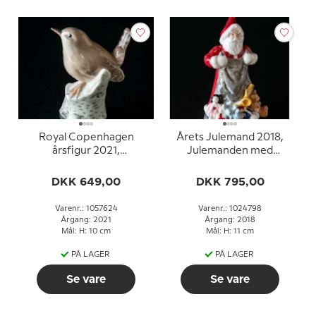
Royal Copenhagen
Årets Julemand 2018,
årsfigur 2021,
Julemanden med
Gærdesmutte
gavesæk
DKK 649,00
DKK 795,00
Varenr.: 1057624
Varenr.: 1024798
Årgang: 2021
Årgang: 2018
Mål: H: 10 cm
Mål: H: 11 cm
PÅ LAGER
PÅ LAGER
Se vare
Se vare