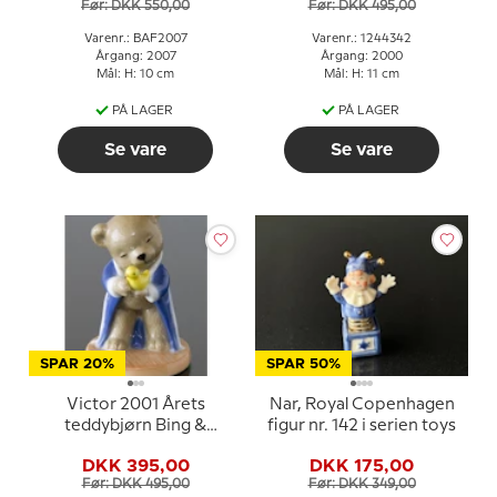
Før: DKK 550,00
Før: DKK 495,00
Varenr.: BAF2007
Varenr.: 1244342
Årgang: 2007
Årgang: 2000
Mål: H: 10 cm
Mål: H: 11 cm
PÅ LAGER
PÅ LAGER
Se vare
Se vare
SPAR 20%
SPAR 50%
Victor 2001 Årets
Nar, Royal Copenhagen
teddybjørn Bing &
figur nr. 142 i serien toys
Grøndahl
DKK 395,00
DKK 175,00
Før: DKK 495,00
Før: DKK 349,00