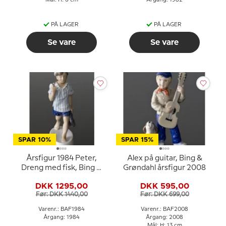
Mål: H: 6 cm
Årgang: 1982
PÅ LAGER
PÅ LAGER
Se vare
Se vare
SPAR 10%
SPAR 15%
Årsfigur 1984 Peter,
Alex på guitar, Bing &
Dreng med fisk, Bing &
Grøndahl årsfigur 2008
Grøndahl
DKK 1295,00
DKK 595,00
Før: DKK 1440,00
Før: DKK 699,00
Varenr.: BAF1984
Varenr.: BAF2008
Årgang: 1984
Årgang: 2008
Mål: H: 13 cm