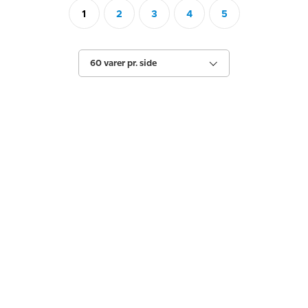
1
2
3
4
5
60 varer pr. side