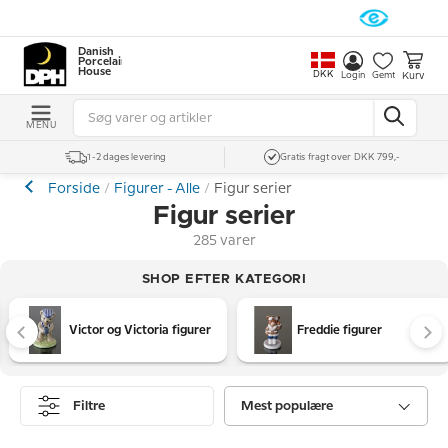
Danish
Porcelain
House
DKK
Kurv
Login
Gemt
MENU
1-2 dages levering
Gratis fragt over DKK 799,-
Forside
Figurer - Alle
Figur serier
Figur serier
285 varer
SHOP EFTER KATEGORI
Victor og Victoria figurer
Freddie figurer
Filtre
Mest populære