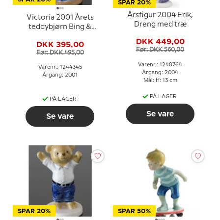
SPAR 20%
Årsfigur 2004 Erik,
Victoria 2001 Årets
Dreng med træ
teddybjørn Bing &
Grøndahl
DKK 449,00
DKK 395,00
Før: DKK 560,00
Før: DKK 495,00
Varenr.: 1248764
Varenr.: 1244345
Årgang: 2004
Årgang: 2001
Mål: H: 13 cm
PÅ LAGER
PÅ LAGER
Se vare
Se vare
SPAR 20%
SPAR 50%