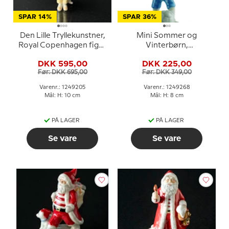
SPAR 14%
SPAR 36%
Den Lille Tryllekunstner,
Mini Sommer og
Royal Copenhagen figur
Vinterbørn,
i serien Mini Cirkus
fodboldspiller, Royal
DKK 595,00
DKK 225,00
figurer
Copenhagen figur nr.
Før: DKK 695,00
Før: DKK 349,00
268
Varenr.: 1249205
Varenr.: 1249268
Mål: H: 10 cm
Mål: H: 8 cm
PÅ LAGER
PÅ LAGER
Se vare
Se vare