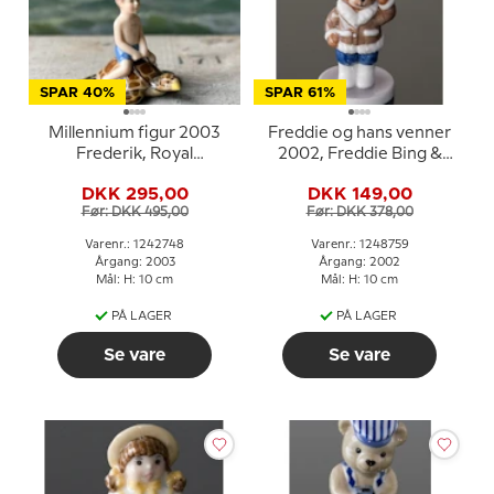
SPAR 40%
SPAR 61%
Millennium figur 2003
Freddie og hans venner
Frederik, Royal
2002, Freddie Bing &
Copenhagen
Grøndahl
DKK 295,00
DKK 149,00
Før: DKK 495,00
Før: DKK 378,00
Varenr.: 1242748
Varenr.: 1248759
Årgang: 2003
Årgang: 2002
Mål: H: 10 cm
Mål: H: 10 cm
PÅ LAGER
PÅ LAGER
Se vare
Se vare