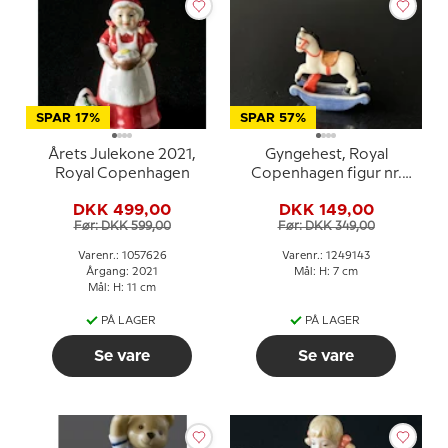
SPAR 17%
SPAR 57%
Årets Julekone 2021,
Gyngehest, Royal
Royal Copenhagen
Copenhagen figur nr.
143 i serien toys
DKK 499,00
DKK 149,00
Før: DKK 599,00
Før: DKK 349,00
Varenr.: 1057626
Varenr.: 1249143
Årgang: 2021
Mål: H: 7 cm
Mål: H: 11 cm
PÅ LAGER
PÅ LAGER
Se vare
Se vare