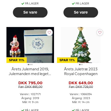
PÅ LAGER
PÅ LAGER
Se vare
Se vare
SPAR 11%
SPAR 11%
Årets Julemand 2019,
Årets Juletræ 2023
Julemanden med legetøj
Royal Copenhagen
Royal Copenhagen
DKK 795,00
DKK 649,00
Før: DKK 895,00
Før: DKK 729,00
Varenr.: 1027171
Varenr.: 1066054
Årgang: 2019
Årgang: 2023
Mål: H: 9 cm
Mål: H: 14 cm
PÅ LAGER
PÅ LAGER