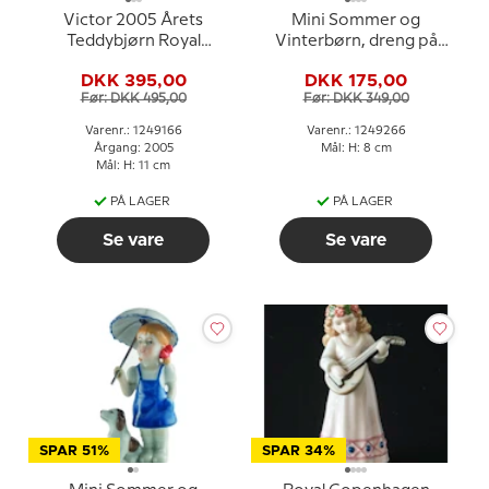
Victor 2005 Årets
Mini Sommer og
Teddybjørn Royal
Vinterbørn, dreng på
Copenhagen
skateboard, Royal
DKK 395,00
DKK 175,00
Copenhagen figur nr.
Før: DKK 495,00
Før: DKK 349,00
266
Varenr.: 1249166
Varenr.: 1249266
Årgang: 2005
Mål: H: 8 cm
Mål: H: 11 cm
PÅ LAGER
PÅ LAGER
Se vare
Se vare
SPAR 51%
SPAR 34%