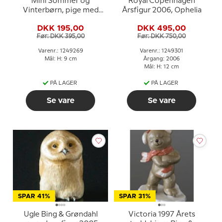
Mini Sommer og
Royal Copenhagen
Vinterbørn, pige med
Årsfigur 2006, Ophelia
hund, Royal
DKK 195,00
DKK 495,00
Copenhagen figur nr.
Før: DKK 395,00
Før: DKK 750,00
269
Varenr.: 1249269
Varenr.: 1249301
Mål: H: 9 cm
Årgang: 2006
Mål: H: 12 cm
PÅ LAGER
PÅ LAGER
Se vare
Se vare
SPAR 41%
SPAR 31%
Ugle Bing & Grøndahl
Victoria 1997 Årets