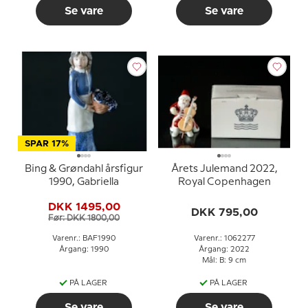
Se vare
Se vare
SPAR 17%
Bing & Grøndahl årsfigur
Årets Julemand 2022,
1990, Gabriella
Royal Copenhagen
DKK 1495,00
DKK 795,00
Før: DKK 1800,00
Varenr.: BAF1990
Varenr.: 1062277
Årgang: 1990
Årgang: 2022
Mål: B: 9 cm
PÅ LAGER
PÅ LAGER
Se vare
Se vare