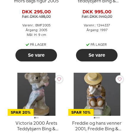
mors dags figur 2005
teddybjørn Bing &
Grøndahl
DKK 295,00
DKK 995,00
Før: DKK 498,00
Før: DKK 1440,00
Varenr.: BMF2005
Varenr.: 1244337
Årgang: 2005
Årgang: 1997
Mål: H: 9 cm
PÅ LAGER
PÅ LAGER
Se vare
Se vare
SPAR 20%
SPAR 10%
Victoria 2000 Årets
Freddie og hans venner
Teddybjørn Bing &
2001, Freddie Bing &