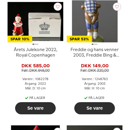
SPAR 10%
SPAR 53%
Årets Julekone 2022,
Freddie og hans venner
Royal Copenhagen
2003, Freddie Bing &
Grøndahl
DKK 585,00
DKK 149,00
Før: DKK 649,00
Før: DKK 320,00
Varenr.: 1062278
Varenr.: 1248763
Årgang: 2022
Årgang: 2003
Mål: D: 10 cm
Mål: H: 10 cm
PÅ LAGER
PÅ LAGER
Se vare
Se vare