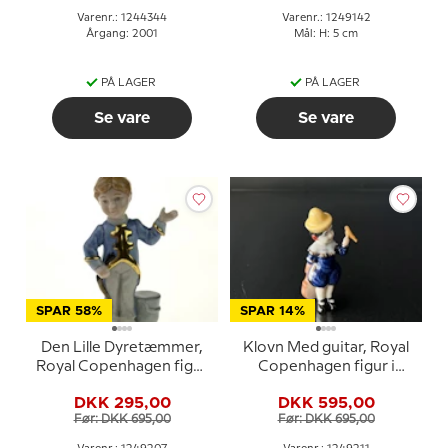
Varenr.: 1244344
Varenr.: 1249142
Årgang: 2001
Mål: H: 5 cm
PÅ LAGER
PÅ LAGER
Se vare
Se vare
SPAR 58%
SPAR 14%
Den Lille Dyretæmmer,
Klovn Med guitar, Royal
Royal Copenhagen figur
Copenhagen figur i
i serien Mini Cirkus
serien Mini Cirkus
DKK 295,00
DKK 595,00
figurer
figurer
Før: DKK 695,00
Før: DKK 695,00