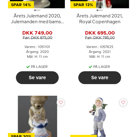
SPAR 14%
SPAR 13%
Årets Julemand 2020,
Årets Julemand 2021,
Julemanden med bamse
Royal Copenhagen
Royal Copenhagen
DKK 749,00
DKK 695,00
Før: DKK 875,00
Før: DKK 795,00
Varenr.: 1051101
Varenr.: 1057625
Årgang: 2020
Årgang: 2021
Mål: H: 11 cm
Mål: H: 11 cm
PÅ LAGER
PÅ LAGER
Se vare
Se vare
SPAR 20%