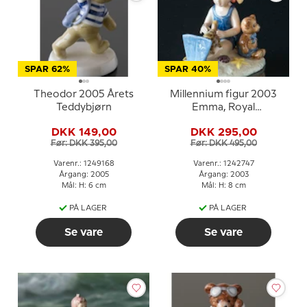
SPAR 62%
SPAR 40%
Theodor 2005 Årets
Millennium figur 2003
Teddybjørn
Emma, Royal
Copenhagen
DKK 149,00
DKK 295,00
Før: DKK 395,00
Før: DKK 495,00
Varenr.: 1249168
Varenr.: 1242747
Årgang: 2005
Årgang: 2003
Mål: H: 6 cm
Mål: H: 8 cm
PÅ LAGER
PÅ LAGER
Se vare
Se vare