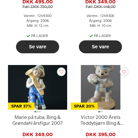
DKK 495,00
DKK 349,00
Før: DKK 750,00
Før: DKK 448,00
Varenr.: 1249300
Varenr.: 1249306
Årgang: 2006
Årgang: 2006
Mål: H: 12 cm
Mål: H: 10 cm
PÅ LAGER
PÅ LAGER
Se vare
Se vare
SPAR 37%
SPAR 20%
Marie på tuba, Bing &
Victor 2000 Årets
Grøndahl årsfigur 2007
Teddybjørn Bing &
Grøndahl
DKK 349,00
DKK 395,00