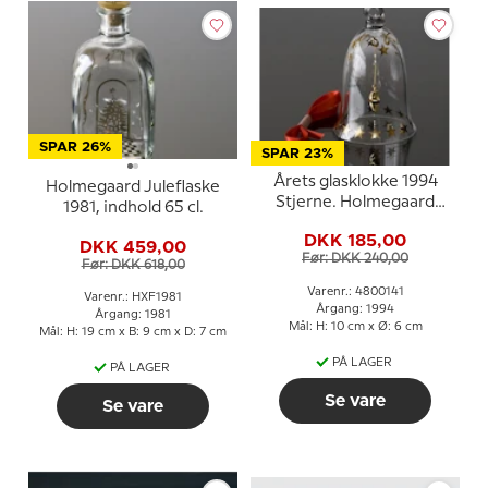
SPAR 26%
SPAR 23%
Årets glasklokke 1994
Holmegaard Juleflaske
Stjerne. Holmegaard
1981, indhold 65 cl.
Christmas
DKK 185,00
DKK 459,00
Før: DKK 240,00
Før: DKK 618,00
Varenr.: 4800141
Varenr.: HXF1981
Årgang: 1994
Årgang: 1981
Mål: H: 10 cm x Ø: 6 cm
Mål: H: 19 cm x B: 9 cm x D: 7 cm
PÅ LAGER
PÅ LAGER
Se vare
Se vare