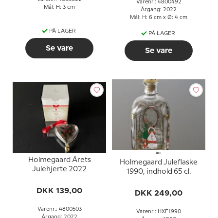
Varenr.: 4800492
Mål: H: 3 cm
Årgang: 2022
Mål: H: 6 cm x Ø: 4 cm
PÅ LAGER
PÅ LAGER
Se vare
Se vare
Holmegaard Årets
Holmegaard Juleflaske
Julehjerte 2022
1990, indhold 65 cl.
DKK 139,00
DKK 249,00
Varenr.: 4800503
Varenr.: HXF1990
Årgang: 2022