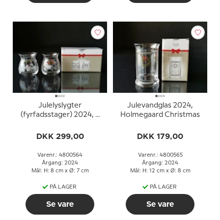
Julelyslygter
Julevandglas 2024,
(fyrfadsstager) 2024, 2
Holmegaard Christmas
stk. Holmegaard
Christmas
DKK 299,00
DKK 179,00
Varenr.: 4800564
Varenr.: 4800565
Årgang: 2024
Årgang: 2024
Mål: H: 8 cm x Ø: 7 cm
Mål: H: 12 cm x Ø: 8 cm
PÅ LAGER
PÅ LAGER
Se vare
Se vare