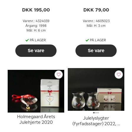
DKK 195,00
DKK 79,00
Varenr.: 4324039
Varenr.: 4605023
Årgang: 1998
Mål: H: 3 cm
Mål: H: 6 cm
PÅ LAGER
PÅ LAGER
Se vare
Se vare
Holmegaard Årets
Julelyslygter
Julehjerte 2020
(fyrfadsstager) 2022, 2
stk. Holmegaard