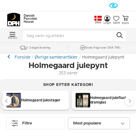
Danish
Porcelain
House
DKK
Kurv
Login
Gemt
MENU
1-2 dages levering
Gratis fragt over DKK 799,-
Forside
Øvrige samlerartikler
Holmegaard julepynt
Holmegaard julepynt
253 varer
SHOP EFTER KATEGORI
Holmegaard juleflasker,
Holmegaard julestager
dramglas
Filtre
Mest populære