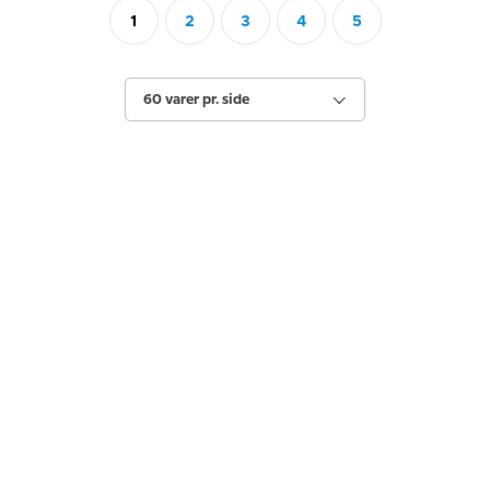
1
2
3
4
5
60 varer pr. side