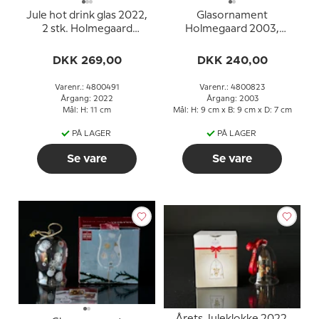
Jule hot drink glas 2022,
Glasornament
2 stk. Holmegaard
Holmegaard 2003,
Christmas
Klokke
DKK 269,00
DKK 240,00
Varenr.: 4800491
Varenr.: 4800823
Årgang: 2022
Årgang: 2003
Mål: H: 11 cm
Mål: H: 9 cm x B: 9 cm x D: 7 cm
PÅ LAGER
PÅ LAGER
Se vare
Se vare
Årets Juleklokke 2022,