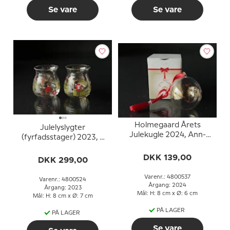
Se vare
Se vare
Holmegaard Årets
Julelyslygter
Julekugle 2024, Ann-
(fyrfadsstager) 2023, 2
Sofi Romme
stk. Holmegaard
DKK 139,00
Christmas
DKK 299,00
Varenr.: 4800537
Varenr.: 4800524
Årgang: 2024
Årgang: 2023
Mål: H: 8 cm x Ø: 6 cm
Mål: H: 8 cm x Ø: 7 cm
PÅ LAGER
PÅ LAGER
Se vare