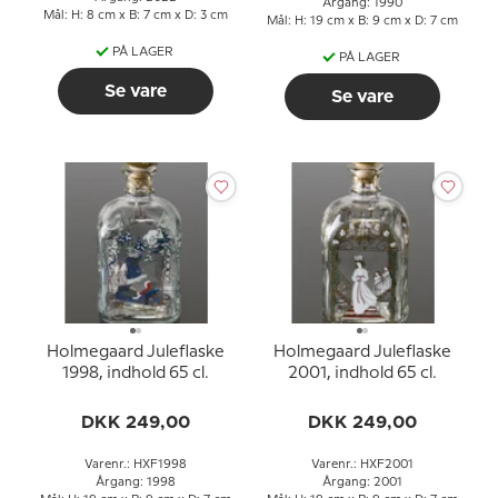
Årgang: 1990
Mål: H: 8 cm x B: 7 cm x D: 3 cm
Mål: H: 19 cm x B: 9 cm x D: 7 cm
PÅ LAGER
PÅ LAGER
Se vare
Se vare
Holmegaard Juleflaske
Holmegaard Juleflaske
1998, indhold 65 cl.
2001, indhold 65 cl.
DKK 249,00
DKK 249,00
Varenr.: HXF1998
Varenr.: HXF2001
Årgang: 1998
Årgang: 2001