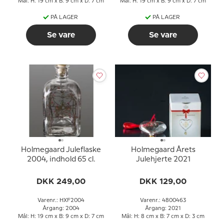
Mål: H: 19 cm x B: 9 cm x D: 7 cm
Mål: H: 19 cm x B: 9 cm x D: 7 cm
PÅ LAGER
PÅ LAGER
Se vare
Se vare
Holmegaard Juleflaske
Holmegaard Årets
2004, indhold 65 cl.
Julehjerte 2021
DKK 249,00
DKK 129,00
Varenr.: HXF2004
Varenr.: 4800463
Årgang: 2004
Årgang: 2021
Mål: H: 19 cm x B: 9 cm x D: 7 cm
Mål: H: 8 cm x B: 7 cm x D: 3 cm