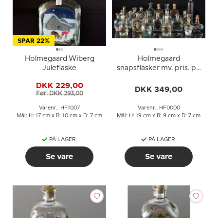
SPAR 22%
Holmegaard Wiberg
Holmegaard
Juleflaske
snapsflasker mv. pris. pr.
styk - spørg om aktuelt
DKK 229,00
udvalg inden køb
DKK 349,00
Før: DKK 293,00
Varenr.: HF1007
Varenr.: HF0000
Mål: H: 17 cm x B: 10 cm x D: 7 cm
Mål: H: 19 cm x B: 9 cm x D: 7 cm
PÅ LAGER
PÅ LAGER
Se vare
Se vare