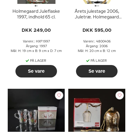
Holmegaard Juleflaske
Årets julestage 2006,
1997, indhold 65 cl.
Juletræ. Holmegaard
Christmas - 2. sortering
fordi den mangler æske
DKK 249,00
DKK 595,00
og bånd
Varenr.: HXF1997
Varenr.: 4800406
Årgang: 1997
Årgang: 2006
Mål: H: 19 cm x B: 9 cm x D: 7 cm
Mål: H: 20 cm x B: 12 cm
PÅ LAGER
PÅ LAGER
Se vare
Se vare