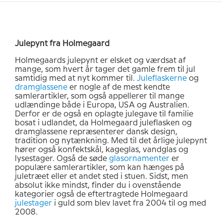
Julepynt fra Holmegaard
Holmegaards julepynt er elsket og værdsat af
mange, som hvert år tager det gamle frem til jul
samtidig med at nyt kommer til.
Juleflaskerne
og
dramglassene
er nogle af de mest kendte
samlerartikler, som også appellerer til mange
udlændinge både i Europa, USA og Australien.
Derfor er de også en oplagte julegave til familie
bosat i udlandet, da Holmegaard juleflasken og
dramglassene repræsenterer dansk design,
tradition og nytænkning. Med til det årlige julepynt
hører også konfektskål, kageglas, vandglas og
lysestager. Også de søde
glasornamenter
er
populære samlerartikler, som kan hænges på
juletræet eller et andet sted i stuen. Sidst, men
absolut ikke mindst, finder du i ovenstående
kategorier også de eftertragtede Holmegaard
julestager
i guld som blev lavet fra 2004 til og med
2008.