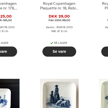
openhagen
Royal Copenhagen
Ro
e nr. 178,
Plaquette nr. 18, Rebild
Pl
 Roosevelt
Bakker
Vi
125,00
DKK 39,00
K 195,00
Før: DKK 99,00
RNR178-2010
Varenr.: RNR18-2010
Va
Ø: 8 cm
Mål: Ø: 8 cm
 LAGER
PÅ LAGER
vare
Se vare