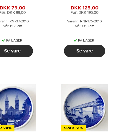
deriksberg Kirke
Thomas Jefferson
DKK 79,00
DKK 125,00
Før: DKK 99,00
Før: DKK 195,00
renr.: RNR17-2010
Varenr.: RNR176-2010
Mål: Ø: 8 cm
Mål: Ø: 8 cm
PÅ LAGER
PÅ LAGER
Se vare
Se vare
R 24%
SPAR 61%