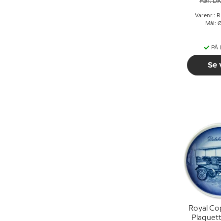
Før: D
Varenr.: 
Mål: 
PÅ
Se 
Royal C
Plaquett