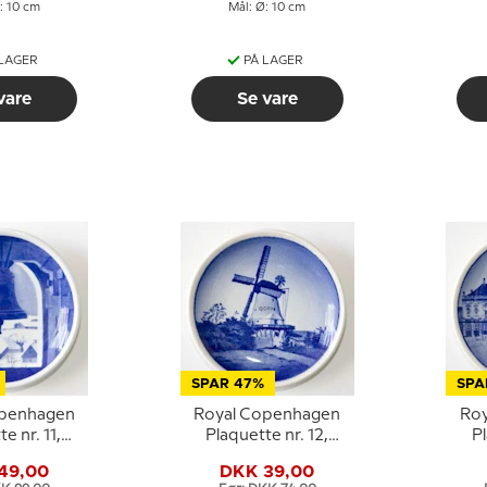
: 10 cm
Mål: Ø: 10 cm
 LAGER
PÅ LAGER
vare
Se vare
SPAR 47%
SPA
openhagen
Royal Copenhagen
Ro
e nr. 11,
Plaquette nr. 12,
Pl
Kirketårn,
Dybbøl Mølle,
49,00
DKK 39,00