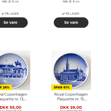
Mål: Ø: 8 cm
Mål: Ø: 8 cm
PÅ LAGER
PÅ LAGER
Se vare
Se vare
R 26%
SPAR 61%
yal Copenhagen
Royal Copenhagen
aquette nr. 13,
Plaquette nr. 15,
Amalienborg
Københavns Rådhus
DKK 55,00
DKK 39,00