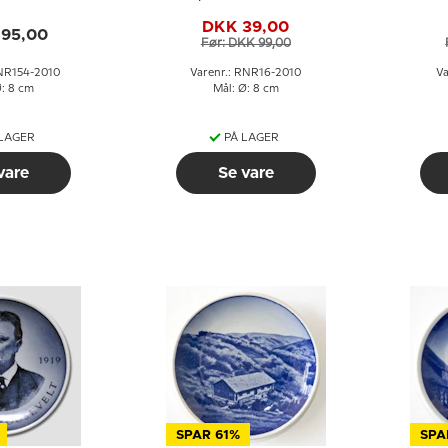
ye 1907
Andersens Hus i
Fre
DKK 39,00
Odense
195,00
Før: DKK 99,00
RNR154-2010
Varenr.: RNR16-2010
Va
Ø: 8 cm
Mål: Ø: 8 cm
 LAGER
PÅ LAGER
vare
Se vare
SPAR 61%
SPA