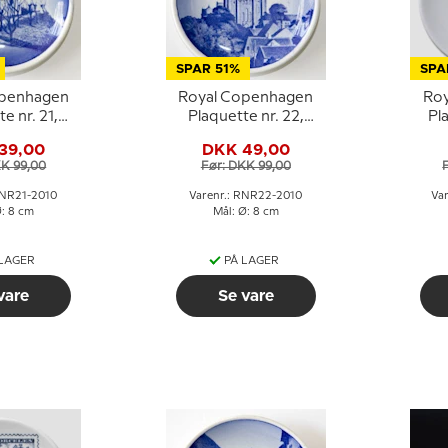
SPAR 51%
SPA
openhagen
Royal Copenhagen
Ro
e nr. 21,
Plaquette nr. 22,
Pl
jle kirke
Roskilde Domkirke
Fri
39,00
DKK 49,00
KK 99,00
Før: DKK 99,00
RNR21-2010
Varenr.: RNR22-2010
Va
Ø: 8 cm
Mål: Ø: 8 cm
 LAGER
PÅ LAGER
vare
Se vare