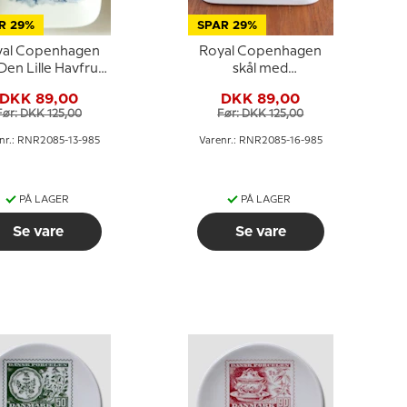
R 29%
SPAR 29%
yal Copenhagen
Royal Copenhagen
 Den Lille Havfrue
skål med
porcelæn
Frederiksborg Slot i
DKK 89,00
DKK 89,00
blå hvid porcelæn
Før: DKK 125,00
Før: DKK 125,00
nr.: RNR2085-13-985
Varenr.: RNR2085-16-985
PÅ LAGER
PÅ LAGER
Se vare
Se vare