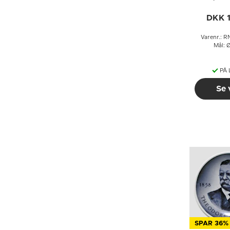
Delaha
DKK 
Varenr.: 
Mål: 
PÅ
Se 
SPAR 36%