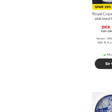
SPAR 29%
Royal Cope
skål med
på m
DKK 
Før: D
Varenr.: R
Mål: B: 9 
PÅ
Se 