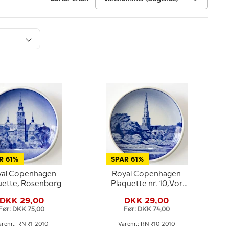
R 61%
SPAR 61%
yal Copenhagen
Royal Copenhagen
uette, Rosenborg
Plaquette nr. 10,Vor
Frelsers Kirke
DKK 29,00
DKK 29,00
Før: DKK 75,00
Før: DKK 74,00
arenr.: RNR1-2010
Varenr.: RNR10-2010