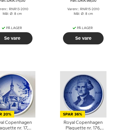
Før: DKK 74,00
Før: DKK 99,00
renr.: RNR13-2010
Varenr.: RNR15-2010
Mål: Ø: 8 cm
Mål: Ø: 8 cm
PÅ LAGER
PÅ LAGER
Se vare
Se vare
R 20%
SPAR 36%
yal Copenhagen
Royal Copenhagen
aquette nr. 17,
Plaquette nr. 176,