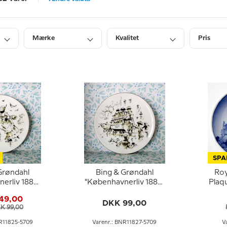
Mærke
Kvalitet
Pris
SPA
Grøndahl
Bing & Grøndahl
Ro
erliv 1885"
"Københavnerliv 1885"
Plaq
te nr. 1,
plaquette nr. 3,
49,00
sværmeri
Damerne først
DKK 99,00
KK 99,00
NR11825-5709
Varenr.: BNR11827-5709
V