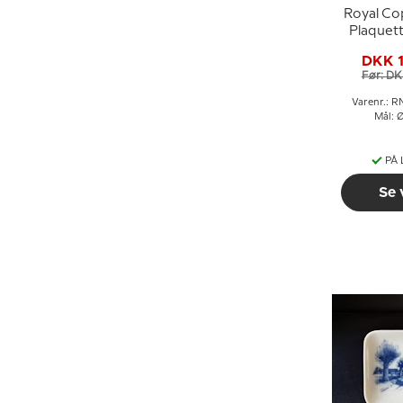
Royal C
Plaquett
Theodore
DKK 
Før: DK
Varenr.: 
Mål: 
PÅ
Se 