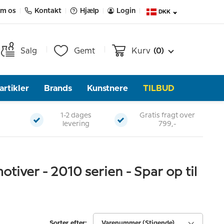
m os
Kontakt
Hjælp
Login
DKK
Salg
Gemt
Kurv
(0)
rtikler
Brands
Kunstnere
TILBUD
1-2 dages
Gratis fragt over
levering
799,-
iver - 2010 serien - Spar op til
Sorter efter:
Varenummer (Stigende)