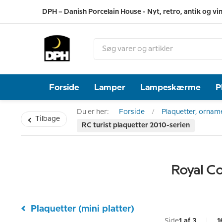
DPH – Danish Porcelain House - Nyt, retro, antik og vi
Forside
Lamper
Lampeskærme
P
Du er her:
Forside
Plaquetter, orname
Tilbage
RC turist plaquetter 2010-serien
Royal Co
Plaquetter (mini platter)
Side
1 af 3
1