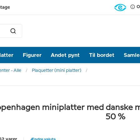
O
ntage
latter
Figurer
Andet pynt
Til bordet
Samlea
nter - Alle
Plaquetter (mini platter)
penhagen miniplatter med danske mot
50 %
62 varer
Ændre valuta