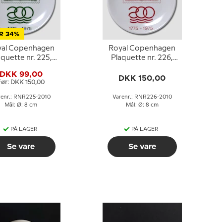
R 34%
yal Copenhagen
Royal Copenhagen
aquette nr. 225,
Plaquette nr. 226,
mærkeplaquette
Frimærkeplaquette
DKK 99,00
1775-1975
1775-1975
DKK 150,00
Før: DKK 150,00
renr.: RNR225-2010
Varenr.: RNR226-2010
Mål: Ø: 8 cm
Mål: Ø: 8 cm
PÅ LAGER
PÅ LAGER
Se vare
Se vare