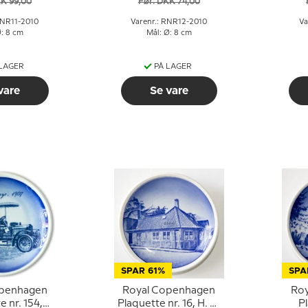
KK 99,00
Før: DKK 74,00
RNR11-2010
Varenr.: RNR12-2010
Va
Ø: 8 cm
Mål: Ø: 8 cm
 LAGER
PÅ LAGER
vare
Se vare
SPAR 61%
SPA
openhagen
Royal Copenhagen
Ro
e nr. 154,
Plaquette nr. 16, H. C.
Pl