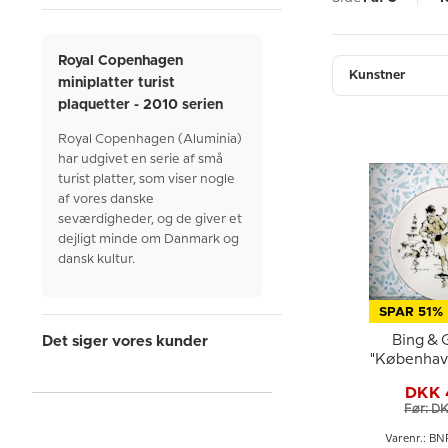
Royal Copenhagen
Kunstner
miniplatter turist
plaquetter - 2010 serien
Royal Copenhagen (Aluminia)
har udgivet en serie af små
turist platter, som viser nogle
af vores danske
seværdigheder, og de giver et
dejligt minde om Danmark og
dansk kultur.
SPAR 51%
Det siger vores kunder
Bing & 
"København
plaquet
DKK 
Vinter
Før: D
Varenr.: B