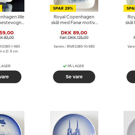
SPAR 29%
SPA
nhagen lille
Royal Copenhagen
Ro
 hestevogn
skål med Fanø motiv i
skål
arkvej
porcelæn
59,00
DKK 89,00
KK 83,00
Før: DKK 125,00
NR2085-1-985
Varenr.: RNR2085-10-985
Vare
cm x D: 9 cm
 LAGER
PÅ LAGER
vare
Se vare