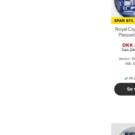
SPAR 61%
Royal C
Plaquett
Faareve
DKK 
Før: D
Varenr.: 
Mål: 
PÅ
Se 