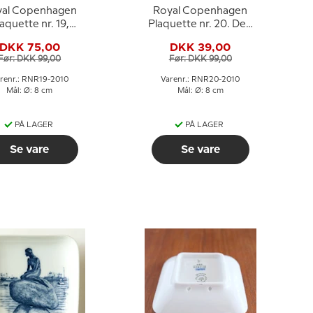
yal Copenhagen
Royal Copenhagen
aquette nr. 19,
Plaquette nr. 20. Den
borg Domkirke
Gamle Lillebæltsbro
DKK 75,00
DKK 39,00
Før: DKK 99,00
Før: DKK 99,00
renr.: RNR19-2010
Varenr.: RNR20-2010
Mål: Ø: 8 cm
Mål: Ø: 8 cm
PÅ LAGER
PÅ LAGER
Se vare
Se vare