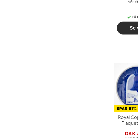
Mål: Ø
PÅ
Se 
SPAR 51%
Royal C
Plaquett
Hvidovre 
DKK 