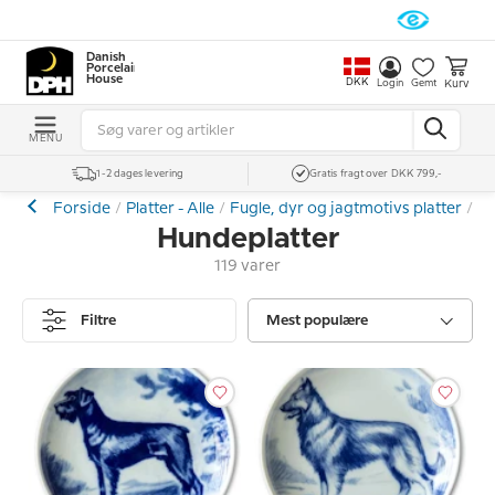
Danish
Porcelain
House
DKK
Kurv
Login
Gemt
MENU
1-2 dages levering
Gratis fragt over DKK 799,-
Forside
Platter - Alle
Fugle, dyr og jagtmotivs platter
Hu
Hundeplatter
119 varer
Filtre
Mest populære