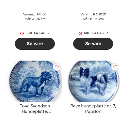
Varenr.: HAH06
Varenr.: RAH020
Mål: Ø: 20 cm
Mål: Ø: 20 cm
IKKE PÅ LAGER
IKKE PÅ LAGER
Se vare
Se vare
Tove Svendsen
Ravn hundeplatte nr. 7,
Hundeplatte,
Papillon
Staffordshire Bull Terrier
hund