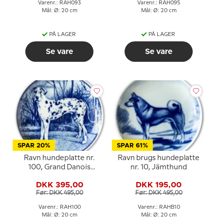
Varenr.: RAH093
Varenr.: RAH095
Mål: Ø: 20 cm
Mål: Ø: 20 cm
PÅ LAGER
PÅ LAGER
Se vare
Se vare
SPAR 20%
SPAR 61%
Ravn hundeplatte nr.
Ravn brugs hundeplatte
100, Grand Danois
nr. 10, Jämthund
Harlequin
DKK 395,00
DKK 195,00
Før: DKK 495,00
Før: DKK 495,00
Varenr.: RAH100
Varenr.: RAHB10
Mål: Ø: 20 cm
Mål: Ø: 20 cm