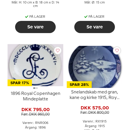
Mål: H: 10 cm x B: 18 cm x D: 14
Mål: Ø: 15 cm
cm
PÅ LAGER
PÅ LAGER
Se vare
Se vare
SPAR 17%
SPAR 28%
Snelandskab med gran,
1896 Royal Copenhagen
kane og kirke 1915, Royal
Mindeplatte
Copenhagen Juleplatte
DKK 575,00
DKK 795,00
Før: DKK 800,00
Før: DKK 960,00
Varenr.: RX1915
Varenr.: RNR006
Årgang: 1915
Årgang: 1896