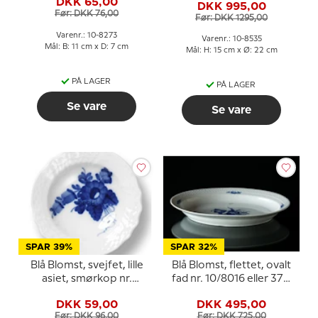
DKK 65,00
muslingeformet, Royal
DKK 995,00
Før: DKK 76,00
Copenhagen
Før: DKK 1295,00
Varenr.: 10-8273
Varenr.: 10-8535
Mål: B: 11 cm x D: 7 cm
Mål: H: 15 cm x Ø: 22 cm
PÅ LAGER
PÅ LAGER
Se vare
Se vare
SPAR 39%
SPAR 32%
Blå Blomst, svejfet, lille
Blå Blomst, flettet, ovalt
asiet, smørkop nr.
fad nr. 10/8016 eller 374,
10/1505 eller 330, Royal
Royal Copenhagen
DKK 59,00
DKK 495,00
Copenhagen ø8cm
33cm
Før: DKK 96,00
Før: DKK 725,00