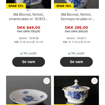
SPAR 13%
SPAR 16%
Blå Blomst, flettet,
Blå Blomst, flettet,
smørkrukke nr. 10/8139,
Senneps-krukke nr.
Royal Copenhagen
10/8211 eller 198, Royal
DKK 649,00
DKK 295,00
Copenhagen
Før: DKK 750,00
Før: DKK 350,00
Varenr.: 10-8139
Varenr.: 10-8211
Mål: H: 8 cm x Ø: 14 cm
Mål: H: 7 cm x Ø: 6 cm
PÅ LAGER
PÅ LAGER
Se vare
Se vare