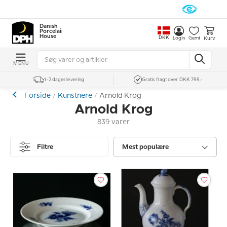
Danish
Porcelain
House
DKK
Kurv
Login
Gemt
MENU
1-2 dages levering
Gratis fragt over DKK 799,-
Forside
Kunstnere
Arnold Krog
Arnold Krog
839 varer
Filtre
Mest populære