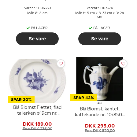
Varenr.: 1106330
Varenr.: 1107374
Mål: Ø: 8 cm
Mål: H: 5 cm x B: 33 cm x D: 24
cm
PÅ LAGER
PÅ LAGER
Se vare
Se vare
SPAR 43%
SPAR 20%
Blå Blomst Flettet, flad
Blå Blomst, kantet,
tallerken ø19cm nr.
kaffekande nr. 10/8502
10/8094 eller 619
eller 126
DKK 189,00
DKK 295,00
Før: DKK 236,00
Før: DKK 520,00