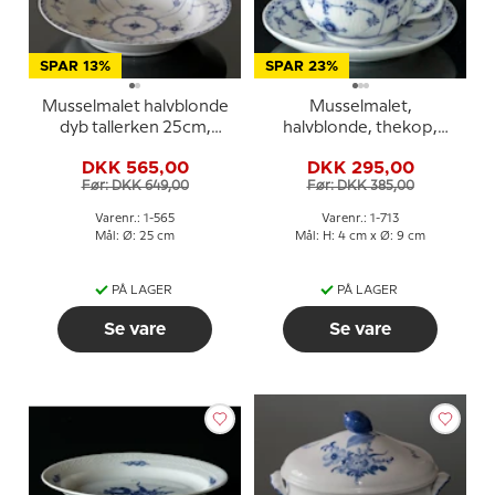
SPAR 13%
SPAR 23%
Musselmalet halvblonde
Musselmalet,
dyb tallerken 25cm,
halvblonde, thekop,
Royal Copenhagen nr.
Royal Copenhagen nr.
DKK 565,00
DKK 295,00
565
713
Før: DKK 649,00
Før: DKK 385,00
Varenr.: 1-565
Varenr.: 1-713
Mål: Ø: 25 cm
Mål: H: 4 cm x Ø: 9 cm
PÅ LAGER
PÅ LAGER
Se vare
Se vare