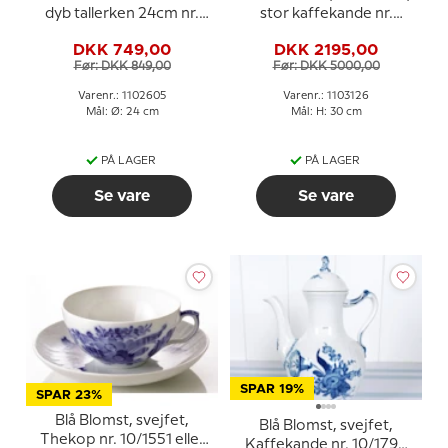
dyb tallerken 24cm nr.
stor kaffekande nr.
1/659 eller 605, Royal
1/1202 eller 126, Rummer
DKK 749,00
DKK 2195,00
Copenhagen
1,3 liter, Royal
Før: DKK 849,00
Før: DKK 5000,00
Copenhagen
Varenr.: 1102605
Varenr.: 1103126
Mål: Ø: 24 cm
Mål: H: 30 cm
PÅ LAGER
PÅ LAGER
Se vare
Se vare
SPAR 19%
SPAR 23%
Blå Blomst, svejfet,
Blå Blomst, svejfet,
Thekop nr. 10/1551 eller
Kaffekande nr. 10/1794