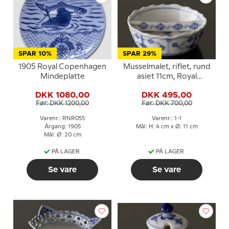
SPAR 10%
SPAR 29%
1905 Royal Copenhagen
Musselmalet, riflet, rund
Mindeplatte
asiet 11cm, Royal
Copenhagen nr. 1-1
DKK 1080,00
DKK 495,00
Før: DKK 1200,00
Før: DKK 700,00
Varenr.: RNR055
Varenr.: 1-1
Årgang: 1905
Mål: H: 4 cm x Ø: 11 cm
Mål: Ø: 20 cm
PÅ LAGER
PÅ LAGER
Se vare
Se vare