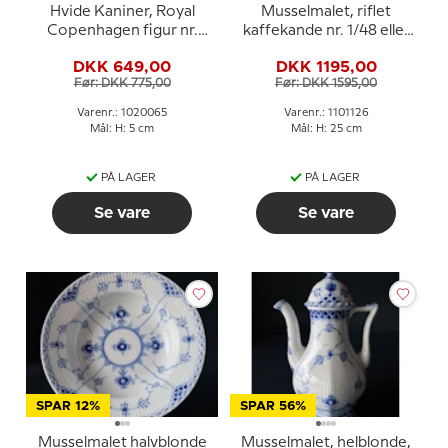
Hvide Kaniner, Royal
Musselmalet, riflet
Copenhagen figur nr.
kaffekande nr. 1/48 eller
518 eller 065
126, Royal Copenhagen
DKK 649,00
DKK 1195,00
Før: DKK 775,00
Før: DKK 1595,00
Varenr.: 1020065
Varenr.: 1101126
Mål: H: 5 cm
Mål: H: 25 cm
PÅ LAGER
PÅ LAGER
Se vare
Se vare
SPAR 12%
SPAR 56%
Musselmalet halvblonde
Musselmalet, helblonde,