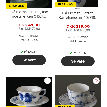
SPAR 40%
SPAR 38%
Blå Blomst Flettet, flad
Blå Blomst, Flettet,
kagetallerken Ø15,7cm
Kaffekande nr. 10/8189
nr. 10/8092 eller 615
eller 126, Royal
DKK 49,00
DKK 239,00
Copenhagen
Før: DKK 79,00
Før: DKK 400,00
Varenr.: 1107615
Varenr.: 1107126
Mål: Ø: 16 cm
Mål: H: 24 cm
PÅ LAGER
PÅ LAGER
Se vare
Se vare