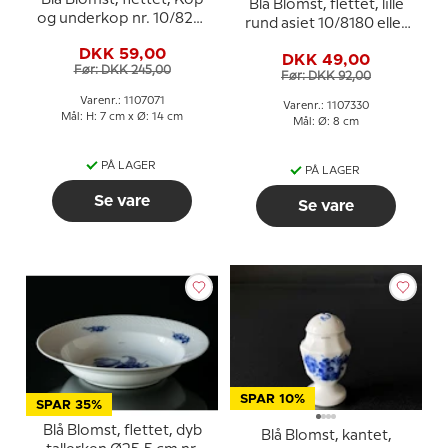
Blå Blomst, flettet, lille
og underkop nr. 10/8261
rund asiet 10/8180 eller
eller 071, Royal
330, Royal Copenhagen
DKK 59,00
Copenhagen
DKK 49,00
Før: DKK 245,00
Før: DKK 92,00
Varenr.: 1107071
Varenr.: 1107330
Mål: H: 7 cm x Ø: 14 cm
Mål: Ø: 8 cm
PÅ LAGER
PÅ LAGER
Se vare
Se vare
SPAR 10%
SPAR 35%
Blå Blomst, flettet, dyb
Blå Blomst, kantet,