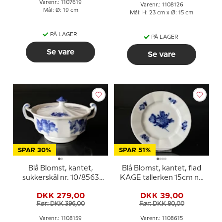
Varenr.: 1107619
Varenr.: 1108126
Mål: Ø: 19 cm
Mål: H: 23 cm x Ø: 15 cm
PÅ LAGER
PÅ LAGER
Se vare
Se vare
SPAR 30%
SPAR 51%
Blå Blomst, kantet,
Blå Blomst, kantet, flad
sukkerskål nr. 10/8563
KAGE tallerken 15cm nr.
eller 159
10/8553 eller 615
DKK 279,00
DKK 39,00
Før: DKK 396,00
Før: DKK 80,00
Varenr.: 1108159
Varenr.: 1108615