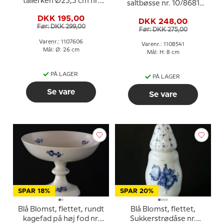
tallerken Ø25,5 cm nr.
saltbøsse nr. 10/8681
10/8107 eller 606
eller 541
DKK 195,00
DKK 248,00
Før: DKK 299,00
Før: DKK 275,00
Varenr.: 1107606
Varenr.: 1108541
Mål: Ø: 26 cm
Mål: H: 8 cm
PÅ LAGER
PÅ LAGER
Se vare
Se vare
SPAR 18%
SPAR 20%
Blå Blomst, flettet, rundt
Blå Blomst, flettet,
kagefad på høj fod nr.
Sukkerstrødåse nr.