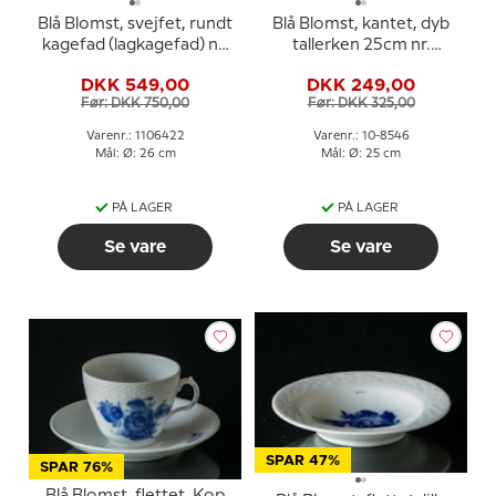
Blå Blomst, svejfet, rundt
Blå Blomst, kantet, dyb
kagefad (lagkagefad) nr.
tallerken 25cm nr.
10/1864 eller 422, Royal
10/8546 eller 606, Royal
DKK 549,00
DKK 249,00
Copenhagen ø26cm
Copenhagen
Før: DKK 750,00
Før: DKK 325,00
Varenr.: 1106422
Varenr.: 10-8546
Mål: Ø: 26 cm
Mål: Ø: 25 cm
PÅ LAGER
PÅ LAGER
Se vare
Se vare
SPAR 47%
SPAR 76%
Blå Blomst, flettet, Kop