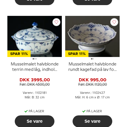
SPAR 11%
SPAR 11%
Musselmalet halvblonde
Musselmalet halvblonde
terrin med låg, indhold
rundt kagefad på lav fod
200 cl., Royal
nr. 1/511 eller 427, Royal
DKK 3995,00
DKK 995,00
Copenhagen
Copenhagen
Før: DKK 4500,00
Før: DKK 1120,00
Varenr.: 1102181
Varenr.: 1102427
Mål: B: 32 cm
Mål: H: 6 cm x Ø: 17 cm
PÅ LAGER
PÅ LAGER
Se vare
Se vare