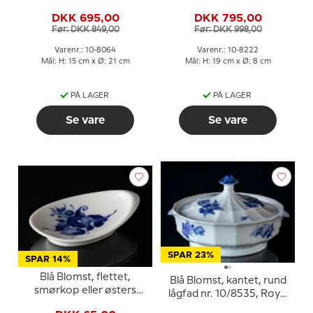
10/8064, Royal
10/8222, Royal
DKK 695,00
DKK 795,00
Copenhagen
Copenhagen
Før: DKK 849,00
Før: DKK 998,00
Varenr.: 10-8064
Varenr.: 10-8222
Mål: H: 15 cm x Ø: 21 cm
Mål: H: 19 cm x Ø: 8 cm
PÅ LAGER
PÅ LAGER
Se vare
Se vare
SPAR 23%
SPAR 14%
Blå Blomst, flettet,
Blå Blomst, kantet, rund
smørkop eller østers
lågfad nr. 10/8535, Royal
asiet nr. 10/8273,
Copenhagen