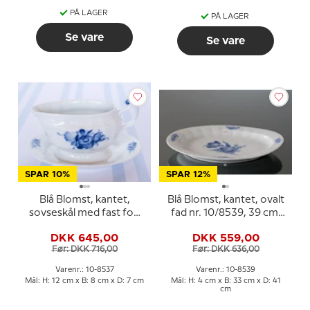
PÅ LAGER
PÅ LAGER
Se vare
Se vare
SPAR 10%
SPAR 12%
Blå Blomst, kantet,
Blå Blomst, kantet, ovalt
sovseskål med fast fod
fad nr. 10/8539, 39 cm,
nr. 10/8537, Royal
Royal Copenhagen
DKK 645,00
DKK 559,00
Copenhagen
Før: DKK 716,00
Før: DKK 636,00
Varenr.: 10-8537
Varenr.: 10-8539
Mål: H: 12 cm x B: 8 cm x D: 7 cm
Mål: H: 4 cm x B: 33 cm x D: 41
cm