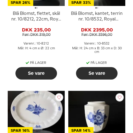
SPAR 26%
SPAR 33%
Blå Blomst, flettet, skål
Blå Blomst, kantet, terrin
nr. 10/8212, 22cm, Royal
nr. 10/8532, Royal
Copenhagen
Copenhagen
DKK 235,00
DKK 2395,00
Før: DKK 319,00
Før: DKK 3596,00
Varenr.: 10-8212
Varenr.: 10-8532
Mål: H: 4 cm x Ø: 22 cm
Mål: H: 24 cm x B: 33 cm x D: 30
cm
PÅ LAGER
PÅ LAGER
Se vare
Se vare
SPAR 16%
SPAR 14%