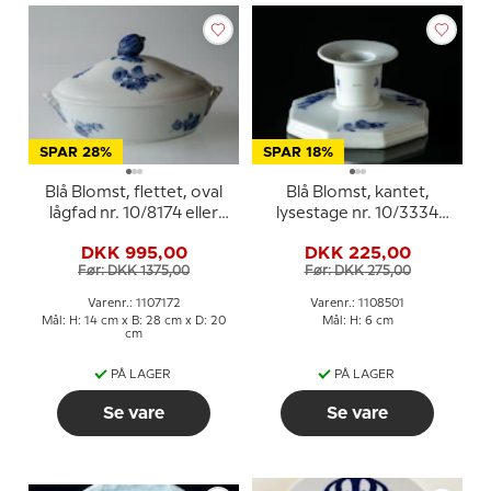
SPAR 28%
SPAR 18%
Blå Blomst, flettet, oval
Blå Blomst, kantet,
lågfad nr. 10/8174 eller
lysestage nr. 10/3334
172, Royal Copenhagen
eller 501
DKK 995,00
DKK 225,00
Før: DKK 1375,00
Før: DKK 275,00
Varenr.: 1107172
Varenr.: 1108501
Mål: H: 14 cm x B: 28 cm x D: 20
Mål: H: 6 cm
cm
PÅ LAGER
PÅ LAGER
Se vare
Se vare