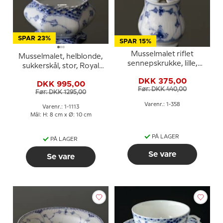
SPAR 23%
SPAR 15%
Musselmalet riflet
Musselmalet, helblonde,
sennepskrukke, lille,
sukkerskål, stor, Royal
Royal Copenhagen nr.
Copenhagen nr. 1113
DKK 375,00
358
DKK 995,00
Før: DKK 440,00
Før: DKK 1295,00
Varenr.: 1-358
Varenr.: 1-1113
Mål: H: 8 cm x Ø: 10 cm
PÅ LAGER
PÅ LAGER
Se vare
Se vare