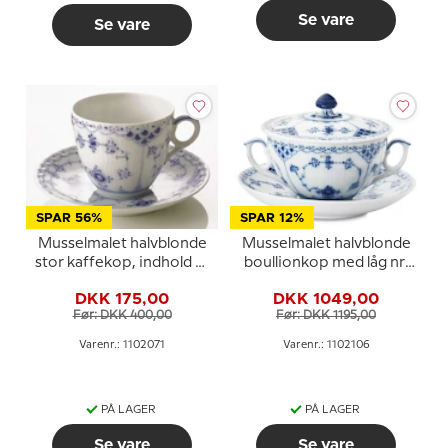
Se vare
Se vare
SPAR 56%
SPAR 12%
Musselmalet halvblonde
Musselmalet halvblonde
stor kaffekop, indhold 17
boullionkop med låg nr.
cl., Royal Copenhagen
1/764 eller 106, indhold
DKK 175,00
DKK 1049,00
35 cl., Royal
Før: DKK 400,00
Før: DKK 1195,00
Copenhagen
Varenr.: 1102071
Varenr.: 1102106
PÅ LAGER
PÅ LAGER
Se vare
Se vare