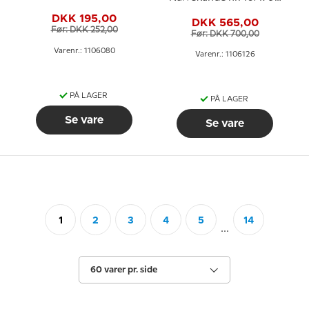
080, indhold 21 cl., Royal
eller 126, Royal
DKK 195,00
Copenhagen
DKK 565,00
Copenhagen
Før: DKK 252,00
Før: DKK 700,00
Varenr.: 1106080
Varenr.: 1106126
PÅ LAGER
PÅ LAGER
Se vare
Se vare
1
2
3
4
5
14
...
60 varer pr. side