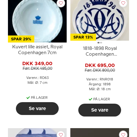
SPAR 13%
SPAR 29%
Kuvert lille assiet, Royal
1818-1898 Royal
Copenhagen 7cm
Copenhagen
Mindeplatte
DKK 349,00
DKK 695,00
Før: DKK 495,00
Før: DKK 800,00
Varenr.: RD63
Varenr.: RNR018
Mål: Ø: 7 cm
Årgang: 1898
Mål: Ø: 18 cm
PÅ LAGER
PÅ LAGER
Se vare
Se vare