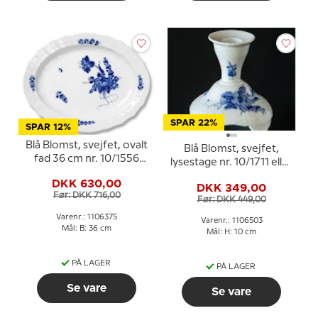
SPAR 22%
SPAR 12%
Blå Blomst, svejfet, ovalt
Blå Blomst, svejfet,
fad 36 cm nr. 10/1556
lysestage nr. 10/1711 eller
eller 375, Royal
503, Royal Copenhagen
DKK 630,00
Copenhagen
DKK 349,00
Før: DKK 716,00
Før: DKK 449,00
Varenr.: 1106375
Varenr.: 1106503
Mål: B: 36 cm
Mål: H: 10 cm
PÅ LAGER
PÅ LAGER
Se vare
Se vare