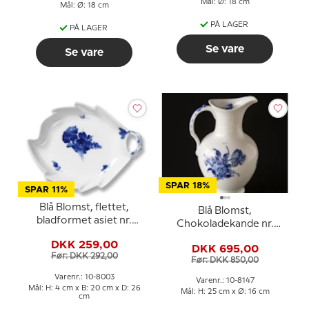
Mål: Ø: 18 cm
Mål: Ø: 18 cm
PÅ LAGER
PÅ LAGER
Se vare
Se vare
SPAR 18%
SPAR 11%
Blå Blomst, flettet,
Blå Blomst,
bladformet asiet nr.
Chokoladekande nr.
10/8003, ø26cm
10/8147, Royal
DKK 259,00
DKK 695,00
Copenhagen
Før: DKK 292,00
Før: DKK 850,00
Varenr.: 10-8003
Varenr.: 10-8147
Mål: H: 4 cm x B: 20 cm x D: 26
Mål: H: 25 cm x Ø: 16 cm
cm