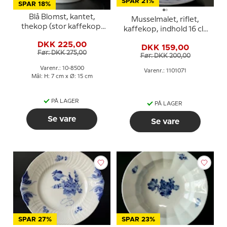
SPAR 21%
SPAR 18%
Blå Blomst, kantet,
Musselmalet, riflet,
thekop (stor kaffekop)
kaffekop, indhold 16 cl.,
med underkop nr.
Royal Copenhagen
DKK 225,00
10/8500 1,8 dl, Royal
DKK 159,00
Før: DKK 275,00
Copenhagen
Før: DKK 200,00
Varenr.: 10-8500
Varenr.: 1101071
Mål: H: 7 cm x Ø: 15 cm
PÅ LAGER
PÅ LAGER
Se vare
Se vare
SPAR 27%
SPAR 23%