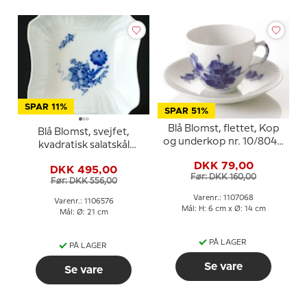
SPAR 11%
SPAR 51%
Blå Blomst, flettet, Kop
Blå Blomst, svejfet,
og underkop nr. 10/8040
kvadratisk salatskål
eller 068, Royal
ø21cm nr. 10/1522 eller
DKK 79,00
Copenhagen
DKK 495,00
576, Royal Copenhagen
Før: DKK 160,00
Før: DKK 556,00
Varenr.: 1107068
Varenr.: 1106576
Mål: H: 6 cm x Ø: 14 cm
Mål: Ø: 21 cm
PÅ LAGER
PÅ LAGER
Se vare
Se vare