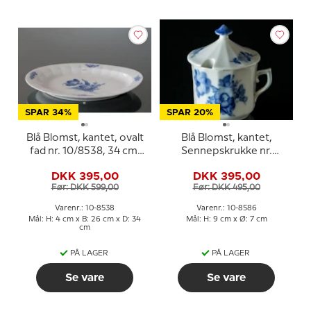
SPAR 34%
SPAR 20%
Blå Blomst, kantet, ovalt
Blå Blomst, kantet,
fad nr. 10/8538, 34 cm,
Sennepskrukke nr.
Royal Copenhagen
10/8586, Royal
DKK 395,00
DKK 395,00
Copenhagen
Før: DKK 599,00
Før: DKK 495,00
Varenr.: 10-8538
Varenr.: 10-8586
Mål: H: 4 cm x B: 26 cm x D: 34
Mål: H: 9 cm x Ø: 7 cm
cm
PÅ LAGER
PÅ LAGER
Se vare
Se vare