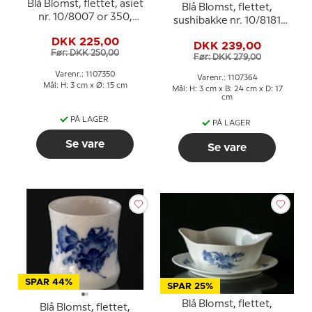
Blå Blomst, flettet, asiet
Blå Blomst, flettet,
nr. 10/8007 or 350,
sushibakke nr. 10/8181
Royal Copenhagen
eller 364, til sukkerskål
DKK 225,00
DKK 239,00
og flødekande osv.,
Før: DKK 250,00
Før: DKK 279,00
Royal Copenhagen
25cm
Varenr.: 1107350
Varenr.: 1107364
Mål: H: 3 cm x Ø: 15 cm
Mål: H: 3 cm x B: 24 cm x D: 17
cm
PÅ LAGER
PÅ LAGER
Se vare
Se vare
SPAR 44%
SPAR 25%
Blå Blomst, flettet,
Blå Blomst, flettet,