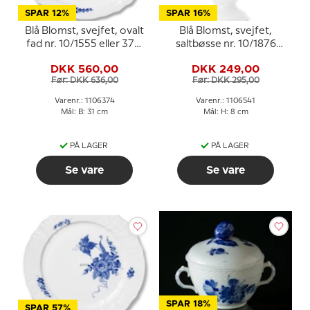
SPAR 12%
SPAR 16%
Blå Blomst, svejfet, ovalt
Blå Blomst, svejfet,
fad nr. 10/1555 eller 374,
saltbøsse nr. 10/1876
Royal Copenhagen 31
eller 541, Royal
DKK 560,00
DKK 249,00
cm
Copenhagen
Før: DKK 636,00
Før: DKK 295,00
Varenr.: 1106374
Varenr.: 1106541
Mål: B: 31 cm
Mål: H: 8 cm
PÅ LAGER
PÅ LAGER
Se vare
Se vare
SPAR 18%
SPAR 57%