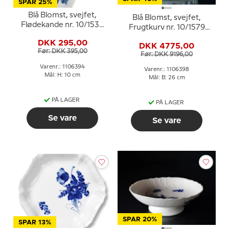
SPAR 25%
Blå Blomst, svejfet,
Blå Blomst, svejfet,
Flødekande nr. 10/1538
Frugtkurv nr. 10/1579
eller 394, indhold 16 cl.,
eller 398, oval, Royal
DKK 295,00
Royal Copenhagen
DKK 4775,00
Copenhagen (har en
Før: DKK 395,00
Før: DKK 9196,00
brun plet, se
beskrivelsen)
Varenr.: 1106394
Varenr.: 1106398
Mål: H: 10 cm
Mål: B: 26 cm
PÅ LAGER
PÅ LAGER
Se vare
Se vare
SPAR 20%
SPAR 13%