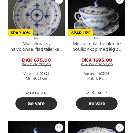
SPAR 10%
SPAR 15%
Musselmalet,
Musselmalet helblonde
halvblonde, flad tallerken
bouillonkop med låg og
21cm nr. 1/572 eller 621,
underkop nr. 1/1228 eller
DKK 675,00
DKK 1695,00
Royal Copenhagen
106, indhold 35 cl., Royal
Før: DKK 750,00
Før: DKK 2000,00
Copenhagen
Varenr.: 1102621
Varenr.: 1103106
Mål: Ø: 21 cm
Mål: H: 9 cm
PÅ LAGER
PÅ LAGER
Se vare
Se vare