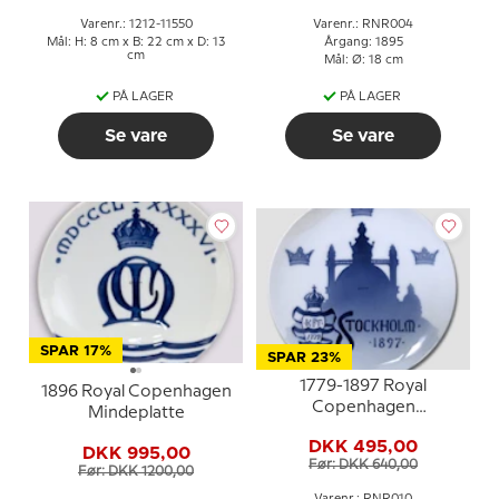
Varenr.: 1212-11550
Varenr.: RNR004
Mål: H: 8 cm x B: 22 cm x D: 13
Årgang: 1895
cm
Mål: Ø: 18 cm
PÅ LAGER
PÅ LAGER
Se vare
Se vare
SPAR 17%
SPAR 23%
1779-1897 Royal
1896 Royal Copenhagen
Copenhagen
Mindeplatte
Mindeplatte, 1779-1897
DKK 495,00
DKK 995,00
Før: DKK 640,00
Før: DKK 1200,00
Varenr.: RNR010