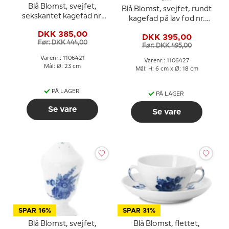
Blå Blomst, svejfet,
Blå Blomst, svejfet, rundt
sekskantet kagefad nr.
kagefad på lav fod nr.
10/1527 eller 421, Royal
10/1532 eller 427, Royal
DKK 385,00
Copenhagen ø23cm
DKK 395,00
Copenhagen ø18cm
Før: DKK 444,00
Før: DKK 495,00
Varenr.: 1106421
Varenr.: 1106427
Mål: Ø: 23 cm
Mål: H: 6 cm x Ø: 18 cm
PÅ LAGER
PÅ LAGER
Se vare
Se vare
SPAR 16%
SPAR 31%
Blå Blomst, svejfet,
Blå Blomst, flettet,