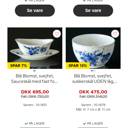
PÅ LAGER
PÅ LAGER
Se vare
Se vare
SPAR 7%
SPAR 13%
Blå Blomst, svejfet,
Blå Blomst, svejfet,
Sauceskål med fast fod,
sukkerskål UDEN låg,
Royal Copenhagen nr.
Royal Copenhagen nr.
DKK 695,00
DKK 475,00
1651
1679
Før: DKK 750,00
Før: DKK 549,00
Varenr.: 10-1651
Varenr.: 10-1679
Mål: H: 7 cm x Ø: 11 cm
PÅ LAGER
PÅ LAGER