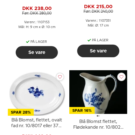
351, Royal Copenhagen
10/8081 eller 153, Royal
DKK 215,00
17cm
DKK 238,00
Copenhagen
Før: DKK 240,00
Før: DKK 280,00
Varenr.: 1107351
Varenr.: 1107153
Mål: Ø: 17 cm
Mål: H: 9 cm x Ø: 10 cm
PÅ LAGER
PÅ LAGER
Se vare
Se vare
SPAR 16%
SPAR 28%
Blå Blomst, flettet, ovalt
Blå Blomst flettet,
fad nr. 10/8017 eller 375,
Flødekande nr. 10/8026
Royal Copenhagen
eller 394, Royal