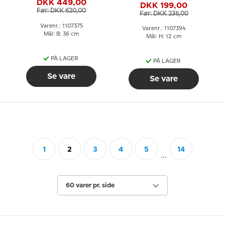
DKK 449,00
37cm
DKK 199,00
Copenhagen
Før: DKK 620,00
Før: DKK 236,00
Varenr.: 1107375
Varenr.: 1107394
Mål: B: 36 cm
Mål: H: 12 cm
PÅ LAGER
PÅ LAGER
Se vare
Se vare
1
2
3
4
5
14
...
60 varer pr. side