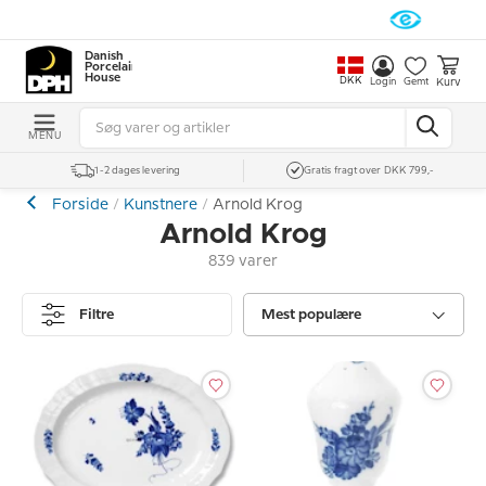
Danish
Porcelain
House
DKK
Kurv
Login
Gemt
MENU
1-2 dages levering
Gratis fragt over DKK 799,-
Forside
Kunstnere
Arnold Krog
Arnold Krog
839 varer
Filtre
Mest populære