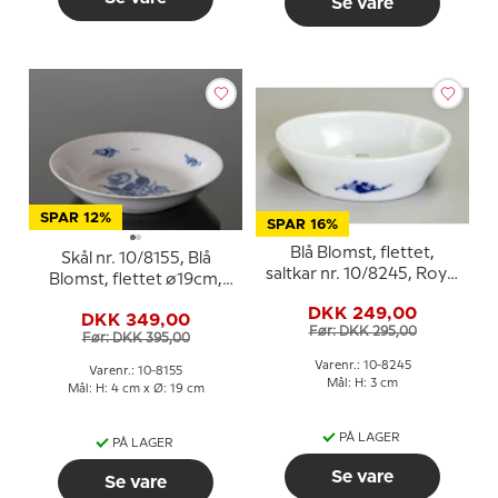
Se vare
SPAR 12%
SPAR 16%
Blå Blomst, flettet,
Skål nr. 10/8155, Blå
saltkar nr. 10/8245, Royal
Blomst, flettet ø19cm,
Copenhagen
Royal Copenhagen
DKK 249,00
DKK 349,00
Før: DKK 295,00
Før: DKK 395,00
Varenr.: 10-8245
Varenr.: 10-8155
Mål: H: 3 cm
Mål: H: 4 cm x Ø: 19 cm
PÅ LAGER
PÅ LAGER
Se vare
Se vare