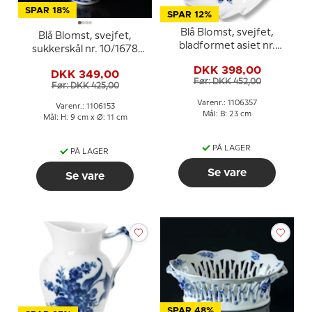
SPAR 18%
SPAR 12%
Blå Blomst, svejfet,
Blå Blomst, svejfet,
bladformet asiet nr.
sukkerskål nr. 10/1678
10/1599 eller 357, Royal
eller 153, indhold 15 cl.,
DKK 398,00
Copenhagen 23cm
DKK 349,00
Royal Copenhagen
Før: DKK 452,00
Før: DKK 425,00
Varenr.: 1106357
Varenr.: 1106153
Mål: B: 23 cm
Mål: H: 9 cm x Ø: 11 cm
PÅ LAGER
PÅ LAGER
Se vare
Se vare
SPAR 48%