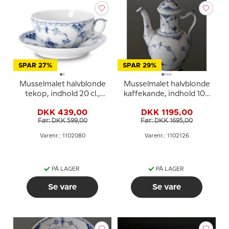
SPAR 27%
SPAR 29%
Musselmalet halvblonde
Musselmalet halvblonde
tekop, indhold 20 cl.,
kaffekande, indhold 100
Royal Copenhagen
cl., Royal Copenhagen
DKK 439,00
DKK 1195,00
Før: DKK 599,00
Før: DKK 1695,00
Varenr.: 1102080
Varenr.: 1102126
PÅ LAGER
PÅ LAGER
Se vare
Se vare