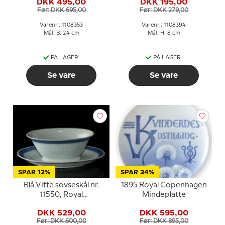
DKK 495,00
DKK 195,00
Før: DKK 695,00
Før: DKK 279,00
Varenr.: 1108353
Varenr.: 1108394
Mål: B: 24 cm
Mål: H: 8 cm
PÅ LAGER
PÅ LAGER
Se vare
Se vare
SPAR 12%
SPAR 34%
Blå Vifte sovseskål nr.
1895 Royal Copenhagen
11550, Royal
Mindeplatte
Copenhagen
DKK 529,00
DKK 595,00
Før: DKK 600,00
Før: DKK 895,00