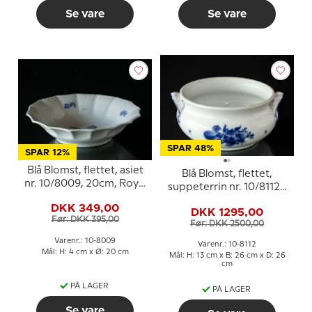
Se vare
Se vare
SPAR 48%
SPAR 12%
Blå Blomst, flettet, asiet
Blå Blomst, flettet,
nr. 10/8009, 20cm, Royal
suppeterrin nr. 10/8112 -
Copenhagen
Stor skål UDEN LÅG,
DKK 349,00
DKK 1295,00
Royal Copenhagen
Før: DKK 395,00
Før: DKK 2500,00
Varenr.: 10-8009
Varenr.: 10-8112
Mål: H: 4 cm x Ø: 20 cm
Mål: H: 13 cm x B: 26 cm x D: 26
cm
PÅ LAGER
PÅ LAGER
Se vare