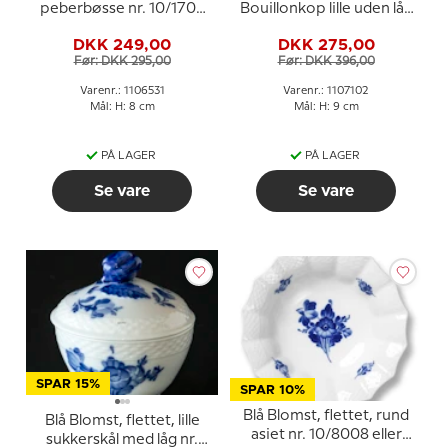
peberbøsse nr. 10/1706
Bouillonkop lille uden låg
eller 531, Royal
nr. 10/8282 eller 102,
DKK 249,00
DKK 275,00
Copenhagen
Royal Copenhagen
Før: DKK 295,00
Før: DKK 396,00
Varenr.: 1106531
Varenr.: 1107102
Mål: H: 8 cm
Mål: H: 9 cm
PÅ LAGER
PÅ LAGER
Se vare
Se vare
SPAR 15%
SPAR 10%
Blå Blomst, flettet, rund
Blå Blomst, flettet, lille
asiet nr. 10/8008 eller
sukkerskål med låg nr.