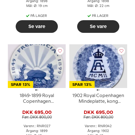
Årgang: 1898
Årgang: 1898
Mål: Ø: 19 cm
Mål: Ø: 22 cm
PÅ LAGER
PÅ LAGER
Se vare
Se vare
SPAR 13%
SPAR 13%
1849-1899 Royal
1902 Royal Copenhagen
Copenhagen
Mindeplatte, kong
Mindeplatte,
Edward VII.s og
DKK 695,00
DKK 695,00
Dronning Alexandras
Før: DKK 800,00
Før: DKK 800,00
kroning
Varenr.: RNR027
Varenr.: RNR042
Årgang: 1899
Årgang: 1902