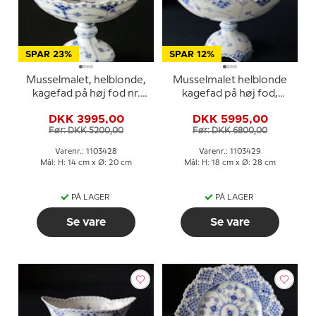
SPAR 23%
SPAR 12%
Musselmalet, helblonde,
Musselmalet helblonde
kagefad på høj fod nr.
kagefad på høj fod,
1/1020 eller 428, Royal
Royal Copenhagen
DKK 3995,00
DKK 5995,00
Copenhagen 20cm
29cm
Før: DKK 5200,00
Før: DKK 6800,00
Varenr.: 1103428
Varenr.: 1103429
Mål: H: 14 cm x Ø: 20 cm
Mål: H: 18 cm x Ø: 28 cm
PÅ LAGER
PÅ LAGER
Se vare
Se vare