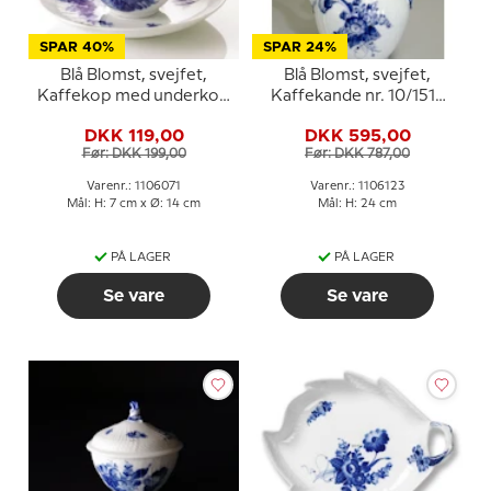
SPAR 40%
SPAR 24%
Blå Blomst, svejfet,
Blå Blomst, svejfet,
Kaffekop med underkop
Kaffekande nr. 10/1517
nr. 10/1870 eller 071,
eller 123, Royal
DKK 119,00
DKK 595,00
indhold 18 cl., Royal
Copenhagen
Før: DKK 199,00
Før: DKK 787,00
Copenhagen
Varenr.: 1106071
Varenr.: 1106123
Mål: H: 7 cm x Ø: 14 cm
Mål: H: 24 cm
PÅ LAGER
PÅ LAGER
Se vare
Se vare