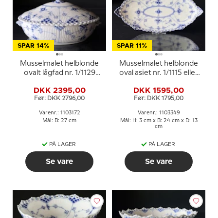
SPAR 14%
SPAR 11%
Musselmalet helblonde
Musselmalet helblonde
ovalt lågfad nr. 1/1129
oval asiet nr. 1/1115 eller
eller 172, (622) Royal
349, Royal Copenhagen
DKK 2395,00
DKK 1595,00
Copenhagen
24cm
Før: DKK 2796,00
Før: DKK 1795,00
Varenr.: 1103172
Varenr.: 1103349
Mål: B: 27 cm
Mål: H: 3 cm x B: 24 cm x D: 13
cm
PÅ LAGER
PÅ LAGER
Se vare
Se vare