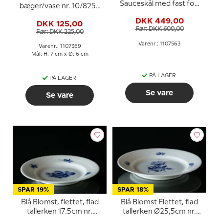
Sauceskål med fast fod
bæger/vase nr. 10/8253
nr. 10/8159 eller 563,
eller 369, Royal
DKK 449,00
Royal Copenhagen
DKK 125,00
Copenhagen
Før: DKK 600,00
Før: DKK 225,00
Varenr.: 1107563
Varenr.: 1107369
Mål: H: 7 cm x Ø: 6 cm
PÅ LAGER
PÅ LAGER
Se vare
Se vare
SPAR 19%
SPAR 18%
Blå Blomst, flettet, flad
Blå Blomst Flettet, flad
tallerken 17.5cm nr.
tallerken Ø25,5cm nr.