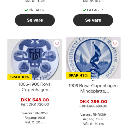
Mål: Ø: 18 cm
Mål: Ø: 18 cm
PÅ LAGER
PÅ LAGER
Se vare
Se vare
SPAR 43%
SPAR 10%
1866-1906 Royal
1909 Royal Copenhagen
Copenhagen
Mindeplatte,
Mindeplatte
LANDSUDSTILLINGEN i
DKK 648,00
DKK 395,00
AARHUS 1909
Før: DKK 720,00
Før: DKK 688,00
Varenr.: RNR059
Varenr.: RNR089
Årgang: 1906
Årgang: 1909
Mål: Ø: 20 cm
Mål: Ø: 20 cm