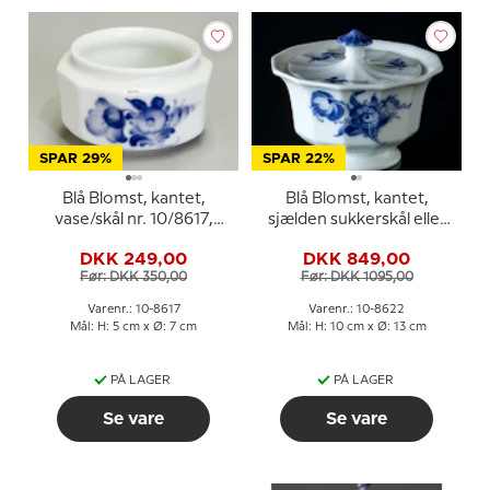
SPAR 29%
SPAR 22%
Blå Blomst, kantet,
Blå Blomst, kantet,
vase/skål nr. 10/8617,
sjælden sukkerskål eller
Royal Copenhagen
marmeladekrukke nr.
DKK 249,00
DKK 849,00
10/8622, Royal
Før: DKK 350,00
Før: DKK 1095,00
Copenhagen
Varenr.: 10-8617
Varenr.: 10-8622
Mål: H: 5 cm x Ø: 7 cm
Mål: H: 10 cm x Ø: 13 cm
PÅ LAGER
PÅ LAGER
Se vare
Se vare