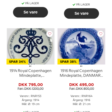
PÅ LAGER
PÅ LAGER
Se vare
Se vare
SPAR 34%
SPAR 38%
1914 Royal Copenhagen
1916 Royal Copenhagen
Mindeplatte,
Mindeplatte, DANMARK
Alexandrine platte,
OG DANMARKS ÆRE
DKK 795,00
DKK 495,00
HVER ER SIN GAVE LIG
Før: DKK 1200,00
Før: DKK 800,00
VÆRE SIG FATTIG
ELLER RIG
Varenr.: RNR153
Varenr.: RNR164
Årgang: 1914
Årgang: 1916
Mål: Ø: 19 cm
Mål: Ø: 21 cm