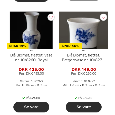
SPAR 14%
SPAR 40%
Blå Blomst, flettet, vase
Blå Blomst, flettet,
nr. 10/8260, Royal
Bæger/vase nr. 10/8272,
Copenhagen
Royal Copenhagen
DKK 425,00
DKK 149,00
Før: DKK 495,00
Før: DKK 250,00
Varenr.: 10-8260
Varenr.: 10-8272
Mål: H: 19 cm x Ø: 5 cm
Mål: H: 6 cm x B: 7 cm x D: 3 cm
PÅ LAGER
PÅ LAGER
Se vare
Se vare