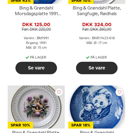
SPAR 43%
SPAR 10%
Bing & Grøndahl
Bing & Grøndahl Platte,
Morsdagsplatte 1991
Sangfugle, Rødhals
Ged med kid
DKK 125,00
DKK 324,00
Før: DKK 220,00
Før: DKK 360,00
Varenr.: BM1991
Varenr.: BNR11423-616
Årgang: 1991
Mål: Ø: 17 cm
Mål: Ø: 15 cm
PÅ LAGER
PÅ LAGER
Se vare
Se vare
SPAR 10%
SPAR 18%