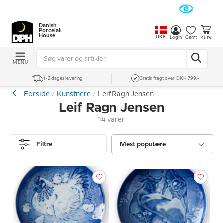
Danish
Porcelain
House
DKK
Kurv
Login
Gemt
MENU
1-2 dages levering
Gratis fragt over DKK 799,-
Forside
Kunstnere
Leif Ragn Jensen
Leif Ragn Jensen
14 varer
Filtre
Mest populære