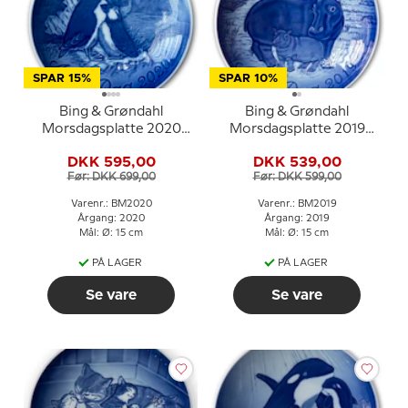
SPAR 15%
SPAR 10%
Bing & Grøndahl
Bing & Grøndahl
Morsdagsplatte 2020
Morsdagsplatte 2019
Søpapegøje med unge
Flodhest med unge
DKK 595,00
DKK 539,00
Før: DKK 699,00
Før: DKK 599,00
Varenr.: BM2020
Varenr.: BM2019
Årgang: 2020
Årgang: 2019
Mål: Ø: 15 cm
Mål: Ø: 15 cm
PÅ LAGER
PÅ LAGER
Se vare
Se vare