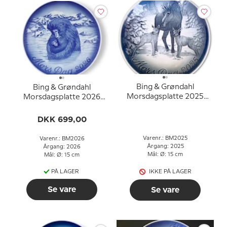
Bing & Grøndahl
Bing & Grøndahl
Morsdagsplatte 2025
Morsdagsplatte 2026
Elgko med kalve
Japansk sneabe med
unge
DKK 699,00
Varenr.: BM2025
Varenr.: BM2026
Årgang: 2025
Årgang: 2026
Mål: Ø: 15 cm
Mål: Ø: 15 cm
PÅ LAGER
IKKE PÅ LAGER
Se vare
Se vare