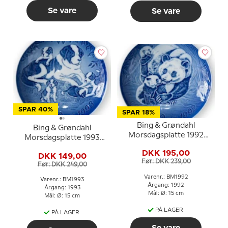
Se vare
Se vare
SPAR 40%
SPAR 18%
Bing & Grøndahl
Bing & Grøndahl
Morsdagsplatte 1992
Morsdagsplatte 1993
Panda med unger
Sankt Bernhard med
DKK 195,00
DKK 149,00
hvalpe
Før: DKK 239,00
Før: DKK 249,00
Varenr.: BM1992
Varenr.: BM1993
Årgang: 1992
Årgang: 1993
Mål: Ø: 15 cm
Mål: Ø: 15 cm
PÅ LAGER
PÅ LAGER
Se vare