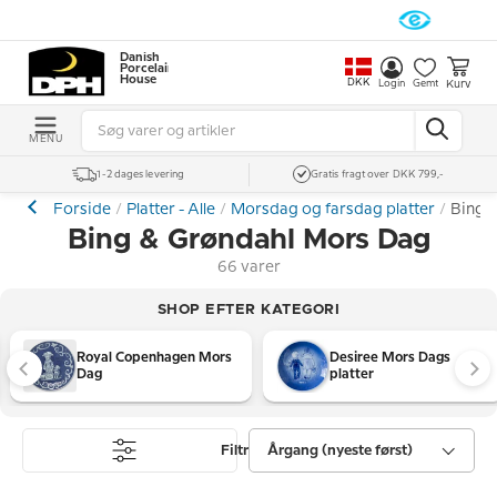
Danish
Porcelain
House
DKK
Kurv
Login
Gemt
MENU
1-2 dages levering
Gratis fragt over DKK 799,-
Forside
Platter - Alle
Morsdag og farsdag platter
Bing 
Bing & Grøndahl Mors Dag
66 varer
SHOP EFTER KATEGORI
Royal Copenhagen Mors
Desiree Mors Dags
Dag
platter
Filtre
Årgang (nyeste først)