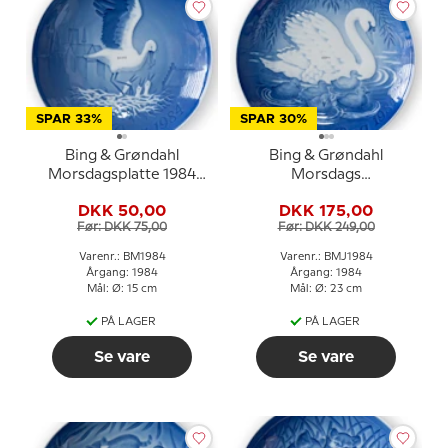
SPAR 33%
SPAR 30%
Bing & Grøndahl
Bing & Grøndahl
Morsdagsplatte 1984
Morsdags
Stork med unger
Jubilæumsplatte 1984
DKK 50,00
DKK 175,00
Svane 23 cm
Før: DKK 75,00
Før: DKK 249,00
Varenr.: BM1984
Varenr.: BMJ1984
Årgang: 1984
Årgang: 1984
Mål: Ø: 15 cm
Mål: Ø: 23 cm
PÅ LAGER
PÅ LAGER
Se vare
Se vare