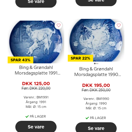
Se vare
SPAR 22%
SPAR 43%
Bing & Grøndahl
Bing & Grøndahl
Morsdagsplatte 1991
Morsdagsplatte 1990
Ged med kid
Høne med kyllinger
DKK 125,00
DKK 195,00
Før: DKK 220,00
Før: DKK 250,00
Varenr.: BM1991
Varenr.: BM1990
Årgang: 1991
Årgang: 1990
Mål: Ø: 15 cm
Mål: Ø: 15 cm
PÅ LAGER
PÅ LAGER
Se vare
Se vare