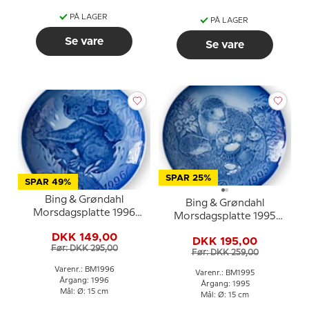
PÅ LAGER
PÅ LAGER
Se vare
Se vare
SPAR 25%
SPAR 49%
Bing & Grøndahl
Bing & Grøndahl
Morsdagsplatte 1996
Morsdagsplatte 1995
Koala med unger
Pindsvin med unger
DKK 149,00
DKK 195,00
Før: DKK 295,00
Før: DKK 259,00
Varenr.: BM1996
Varenr.: BM1995
Årgang: 1996
Årgang: 1995
Mål: Ø: 15 cm
Mål: Ø: 15 cm