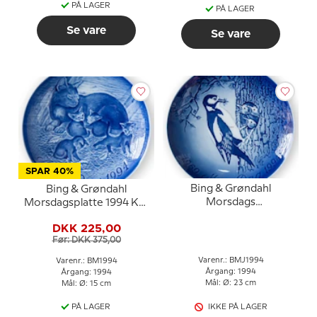
PÅ LAGER
PÅ LAGER
Se vare
Se vare
SPAR 40%
Bing & Grøndahl
Bing & Grøndahl
Morsdags
Morsdagsplatte 1994 Kat
Jubilæumsplatte 1994 23
med killinger
DKK 225,00
cm
Før: DKK 375,00
Varenr.: BMJ1994
Varenr.: BM1994
Årgang: 1994
Årgang: 1994
Mål: Ø: 23 cm
Mål: Ø: 15 cm
PÅ LAGER
IKKE PÅ LAGER