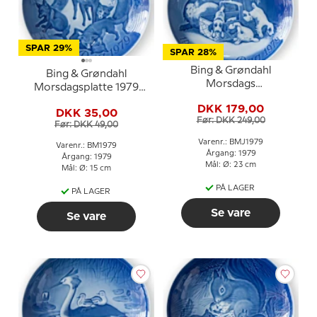
SPAR 29%
SPAR 28%
Bing & Grøndahl
Bing & Grøndahl
Morsdags
Morsdagsplatte 1979
Jubilæumsplatte 1979 23
Ræv med unger
DKK 179,00
cm
DKK 35,00
Før: DKK 249,00
Før: DKK 49,00
Varenr.: BMJ1979
Varenr.: BM1979
Årgang: 1979
Årgang: 1979
Mål: Ø: 23 cm
Mål: Ø: 15 cm
PÅ LAGER
PÅ LAGER
Se vare
Se vare