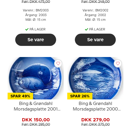
Før: DKK 475,00
Før: DKK 249,00
Varenr.: BM2003
Varenr.: BM2002
Årgang: 2003
Årgang: 2002
Mål: Ø: 15 cm
Mål: Ø: 15 cm
PÅ LAGER
PÅ LAGER
Se vare
Se vare
SPAR 49%
SPAR 26%
Bing & Grøndahl
Bing & Grøndahl
Morsdagsplatte 2001
Morsdagsplatte 2000
Sæl med unge
Delfin med unge
DKK 150,00
DKK 279,00
Før: DKK 295,00
Før: DKK 375,00