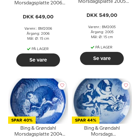
Morsdagsplatte 2005
Morsdagsplatte 2006
Hornugle med unger
Sort næsehorn med
DKK 549,00
unge
DKK 649,00
Varenr.: BM2005
Varenr.: BM2006
Årgang: 2005
Årgang: 2006
Mål: Ø: 15 cm
Mål: Ø: 15 cm
PÅ LAGER
PÅ LAGER
Se vare
Se vare
SPAR 40%
SPAR 44%
Bing & Grøndahl
Bing & Grøndahl
Morsdagsplatte 2004
Morsdags