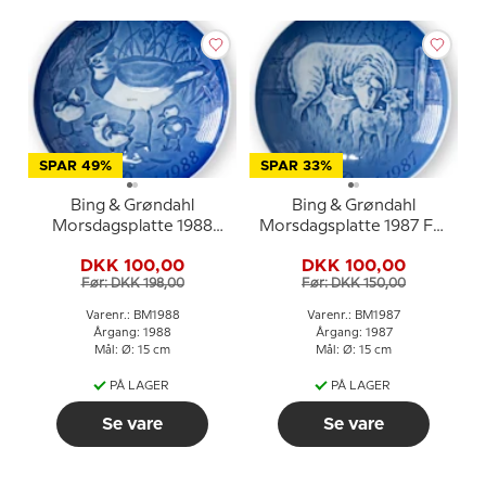
SPAR 49%
SPAR 33%
Bing & Grøndahl
Bing & Grøndahl
Morsdagsplatte 1988
Morsdagsplatte 1987 Får
Vibe med unger
med lam
DKK 100,00
DKK 100,00
Før: DKK 198,00
Før: DKK 150,00
Varenr.: BM1988
Varenr.: BM1987
Årgang: 1988
Årgang: 1987
Mål: Ø: 15 cm
Mål: Ø: 15 cm
PÅ LAGER
PÅ LAGER
Se vare
Se vare