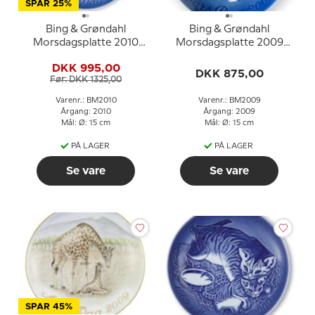
SPAR 25%
Bing & Grøndahl
Bing & Grøndahl
Morsdagsplatte 2010
Morsdagsplatte 2009
Border Collie med
Giraf med unge
DKK 995,00
hvalpe
DKK 875,00
Før: DKK 1325,00
Varenr.: BM2010
Varenr.: BM2009
Årgang: 2010
Årgang: 2009
Mål: Ø: 15 cm
Mål: Ø: 15 cm
PÅ LAGER
PÅ LAGER
Se vare
Se vare
SPAR 45%