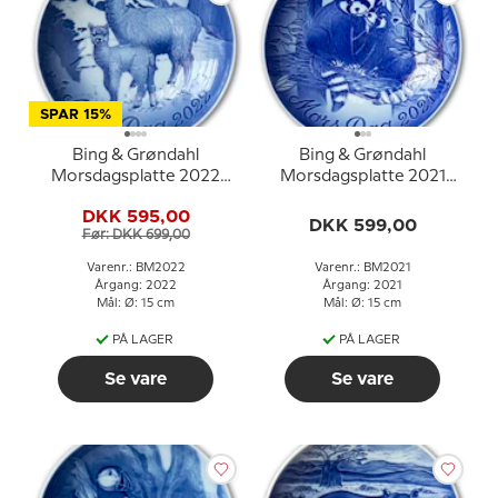
SPAR 15%
Bing & Grøndahl
Bing & Grøndahl
Morsdagsplatte 2022
Morsdagsplatte 2021
Alpaka med baby
Rød panda med unge
DKK 595,00
DKK 599,00
Før: DKK 699,00
Varenr.: BM2022
Varenr.: BM2021
Årgang: 2022
Årgang: 2021
Mål: Ø: 15 cm
Mål: Ø: 15 cm
PÅ LAGER
PÅ LAGER
Se vare
Se vare