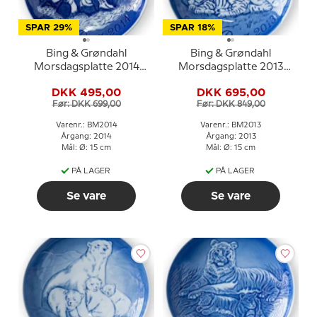
SPAR 29%
SPAR 18%
Bing & Grøndahl
Bing & Grøndahl
Morsdagsplatte 2014
Morsdagsplatte 2013
Blåmejse med unger
Zebra med føl
DKK 495,00
DKK 695,00
Før: DKK 699,00
Før: DKK 849,00
Varenr.: BM2014
Varenr.: BM2013
Årgang: 2014
Årgang: 2013
Mål: Ø: 15 cm
Mål: Ø: 15 cm
PÅ LAGER
PÅ LAGER
Se vare
Se vare