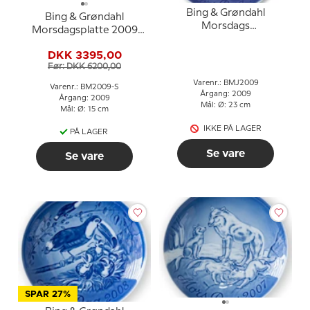
Bing & Grøndahl
Bing & Grøndahl
Morsdags
Morsdagsplatte 2009
Jubilæumsplatte 2009
Jubilæumsudgave med
Kat 23 cm
DKK 3395,00
guldkant - Giraf med
Før: DKK 6200,00
unge
Varenr.: BMJ2009
Varenr.: BM2009-S
Årgang: 2009
Årgang: 2009
Mål: Ø: 23 cm
Mål: Ø: 15 cm
IKKE PÅ LAGER
PÅ LAGER
Se vare
Se vare
SPAR 27%