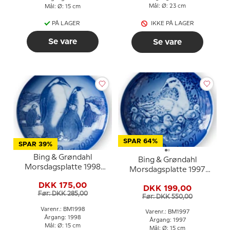
Mål: Ø: 23 cm
Mål: Ø: 15 cm
PÅ LAGER
IKKE PÅ LAGER
Se vare
Se vare
SPAR 64%
SPAR 39%
Bing & Grøndahl
Bing & Grøndahl
Morsdagsplatte 1998
Morsdagsplatte 1997
Pingvin med unger
Gås med gæslinger
DKK 175,00
DKK 199,00
Før: DKK 285,00
Før: DKK 550,00
Varenr.: BM1998
Varenr.: BM1997
Årgang: 1998
Årgang: 1997
Mål: Ø: 15 cm
Mål: Ø: 15 cm