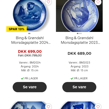
SPAR 13%
Bing & Grøndahl
Bing & Grøndahl
Morsdagsplatte 2024
Morsdagsplatte 2023
Bæver med unge
Dovendyr med unge
DKK 699,00
DKK 689,00
Før: DKK 799,00
Varenr.: BM2024
Varenr.: BM2023
Årgang: 2024
Årgang: 2023
Mål: Ø: 15 cm
Mål: Ø: 15 cm
PÅ LAGER
PÅ LAGER
Se vare
Se vare