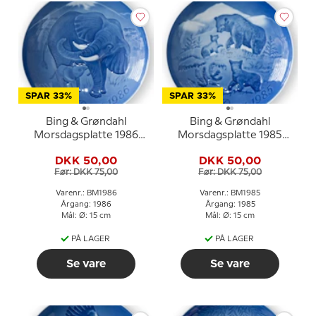
SPAR 33%
SPAR 33%
Bing & Grøndahl
Bing & Grøndahl
Morsdagsplatte 1986
Morsdagsplatte 1985
Elefant med unge
Bjørn med unger
DKK 50,00
DKK 50,00
Før: DKK 75,00
Før: DKK 75,00
Varenr.: BM1986
Varenr.: BM1985
Årgang: 1986
Årgang: 1985
Mål: Ø: 15 cm
Mål: Ø: 15 cm
PÅ LAGER
PÅ LAGER
Se vare
Se vare