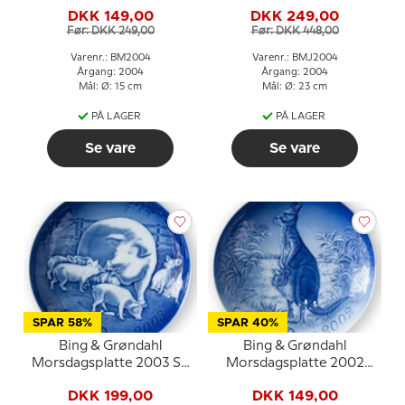
Odder med unge
Jubilæumsplatte 2004
DKK 149,00
DKK 249,00
23 cm
Før: DKK 249,00
Før: DKK 448,00
Varenr.: BM2004
Varenr.: BMJ2004
Årgang: 2004
Årgang: 2004
Mål: Ø: 15 cm
Mål: Ø: 23 cm
PÅ LAGER
PÅ LAGER
Se vare
Se vare
SPAR 58%
SPAR 40%
Bing & Grøndahl
Bing & Grøndahl
Morsdagsplatte 2003 So
Morsdagsplatte 2002
med pattegrise
Kænguru med unge
DKK 199,00
DKK 149,00