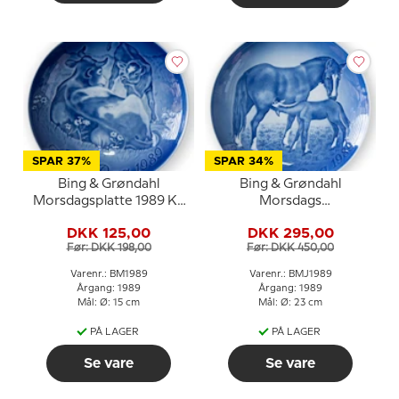
SPAR 37%
SPAR 34%
Bing & Grøndahl
Bing & Grøndahl
Morsdagsplatte 1989 Ko
Morsdags
med kalv
Jubilæumsplatte 1989 23
DKK 125,00
DKK 295,00
cm Hest med føl
Før: DKK 198,00
Før: DKK 450,00
Varenr.: BM1989
Varenr.: BMJ1989
Årgang: 1989
Årgang: 1989
Mål: Ø: 15 cm
Mål: Ø: 23 cm
PÅ LAGER
PÅ LAGER
Se vare
Se vare