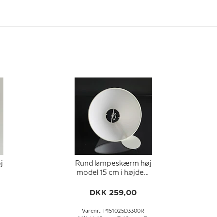
j
Rund lampeskærm høj
,
model 15 cm i højden,
hvid chintz stof
DKK 259,00
Varenr.: P151025D3300R