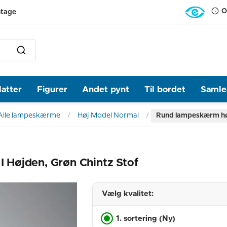
O
ntage
latter
Figurer
Andet pynt
Til bordet
Samlea
Alle lampeskærme
Høj Model Normal
Rund lampeskærm høj 
Højden, Grøn Chintz Stof
Vælg kvalitet:
1. sortering (Ny)