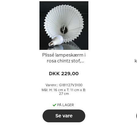
Plissé lampeskærm i
rosa chintz stof,
k
sidelængde 18cm
DKK 229,00
Varenr.: G181127V3100
Mål: H: 16 cm x T: 11 cm x B:
27 cm
PÅ LAGER
Se vare