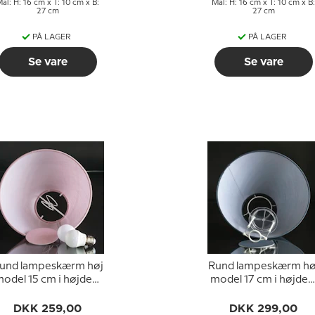
ål: H: 16 cm x T: 10 cm x B:
Mål: H: 16 cm x T: 10 cm x B:
27 cm
27 cm
PÅ LAGER
PÅ LAGER
Se vare
Se vare
und lampeskærm høj
Rund lampeskærm hø
odel 15 cm i højden,
model 17 cm i højden
rosa chintz stof
blå chintz stof
DKK 259,00
DKK 299,00