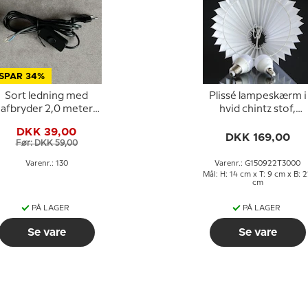
SPAR 34%
Sort ledning med
Plissé lampeskærm i
afbryder 2,0 meter
hvid chintz stof,
(45+140CM)
sidelængde 15cm
DKK 39,00
DKK 169,00
Før: DKK 59,00
Varenr.: 130
Varenr.: G150922T3000
Mål: H: 14 cm x T: 9 cm x B: 
cm
PÅ LAGER
PÅ LAGER
Se vare
Se vare