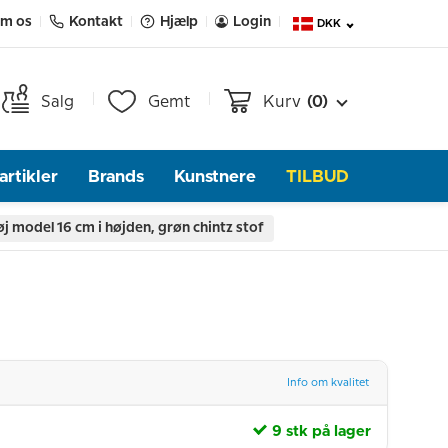
m os
Kontakt
Hjælp
Login
DKK
Salg
Gemt
Kurv
(0)
rtikler
Brands
Kunstnere
TILBUD
model 16 cm i højden, grøn chintz stof
Info om kvalitet
9 stk på lager