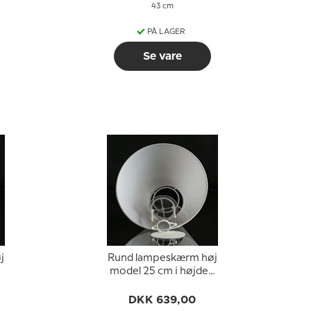
43 cm
PÅ LAGER
Se vare
j
Rund lampeskærm høj
,
model 25 cm i højden
betrukket med hvid
chintz stof
DKK 639,00