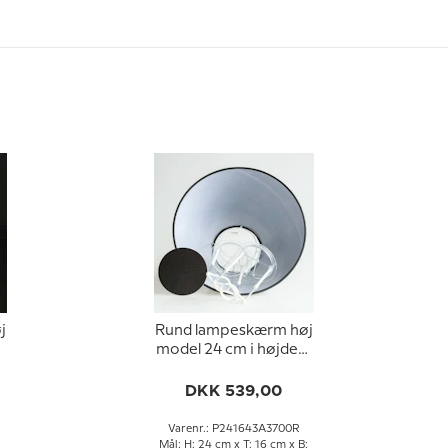
j
Rund lampeskærm høj
,
model 24 cm i højden,
sort chintz stof
DKK 539,00
Varenr.: P241643A3700R
Mål: H: 24 cm x T: 16 cm x B: