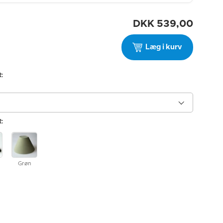
DKK
539,00
Læg i kurv
:
:
Grøn