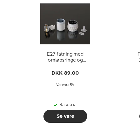
E27 fatning med
P
omløbsringe og
afbryder (Ø40mm),
hvid
DKK 89,00
Varenr.: 54
PÅ LAGER
Se vare