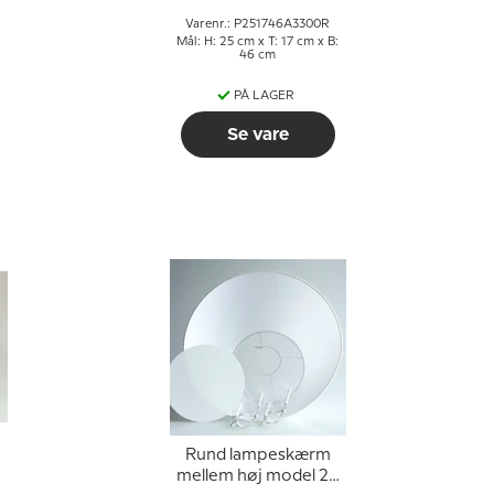
Varenr.: P251746A3300R
:
Mål: H: 25 cm x T: 17 cm x B:
46 cm
PÅ LAGER
Se vare
Rund lampeskærm
mellem høj model 28