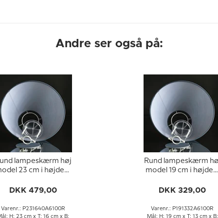
Andre ser også på:
und lampeskærm høj
Rund lampeskærm hø
odel 23 cm i højden,
model 19 cm i højden
blå chintz stof
blå chintz stof
DKK 479,00
DKK 329,00
Varenr.: P231640A6100R
Varenr.: P191332A6100R
ål: H: 23 cm x T: 16 cm x B:
Mål: H: 19 cm x T: 13 cm x B: