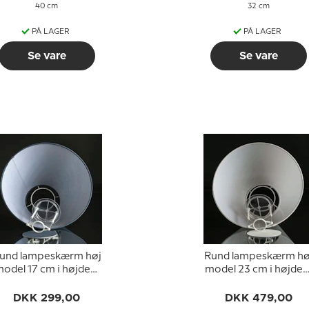
40 cm
32 cm
PÅ LAGER
PÅ LAGER
Se vare
Se vare
und lampeskærm høj
Rund lampeskærm hø
odel 17 cm i højden,
model 23 cm i højden
blå chintz stof
hvid chintz stof
DKK 299,00
DKK 479,00