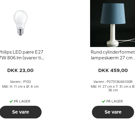
hilips LED pære E27
Rund cylinderformet
7W 806 lm (svarer til
lampeskærm 27 cm i
60 watt) Varm Hvidt
højden, blå chintz sto
Lys 2700k (15000
DKK 23,00
DKK 459,00
timer)
Varenr.: P102
Varenr.: P273136A6100R
Mål: H: 11 cm x Ø: 6 cm
Mål: H: 27 cm x T: 31 cm x B:
36 cm
PÅ LAGER
PÅ LAGER
Se vare
Se vare