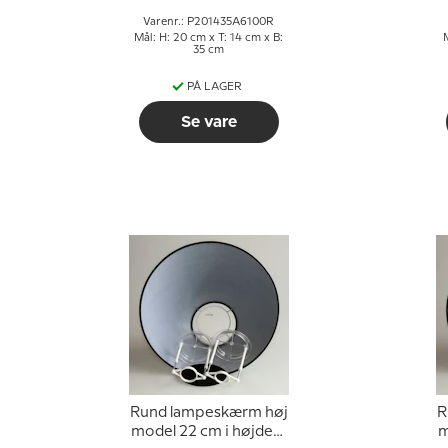
Varenr.: P201435A6100R
Mål: H: 20 cm x T: 14 cm x B:
M
35 cm
PÅ LAGER
Se vare
Rund lampeskærm høj
R
model 22 cm i højden,
m