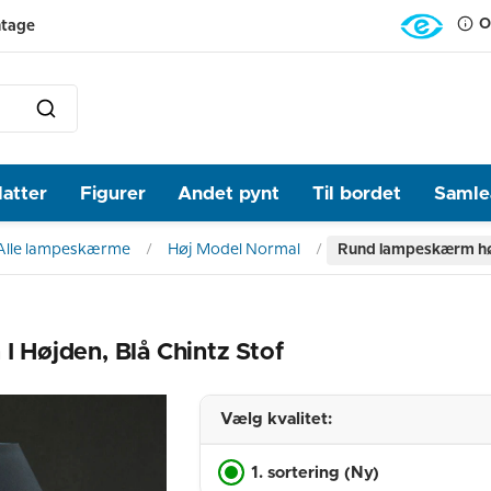
O
ntage
latter
Figurer
Andet pynt
Til bordet
Samlea
Alle lampeskærme
Høj Model Normal
Rund lampeskærm høj 
Højden, Blå Chintz Stof
Vælg kvalitet:
1. sortering (Ny)