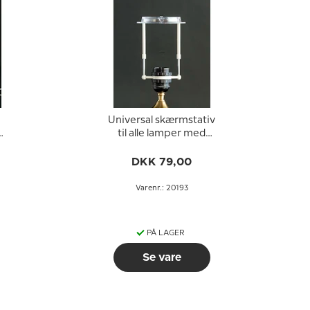
Universal skærmstativ
til alle lamper med
f
standard E27
fatningerer (bruges til
DKK 79,00
skærme med
bærering)
Varenr.: 20193
PÅ LAGER
Se vare