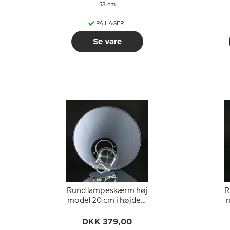
38 cm
PÅ LAGER
Se vare
Rund lampeskærm høj
R
model 20 cm i højden,
m
blå chintz stof
DKK 379,00