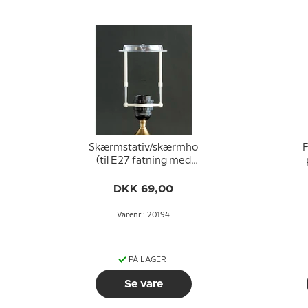
Skærmstativ/skærmholder
P
(til E27 fatning med
omløbsringe ø40 mm)
V
DKK 69,00
Varenr.: 20194
PÅ LAGER
Se vare