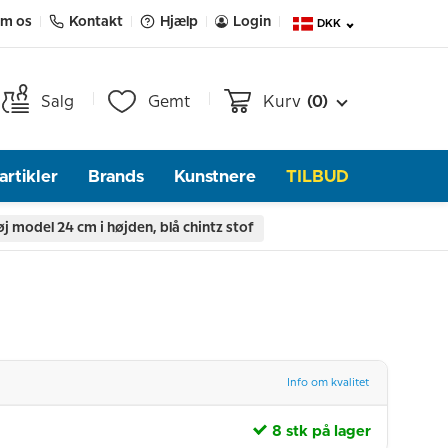
m os
Kontakt
Hjælp
Login
DKK
Salg
Gemt
Kurv
(0)
rtikler
Brands
Kunstnere
TILBUD
model 24 cm i højden, blå chintz stof
Info om kvalitet
8 stk på lager