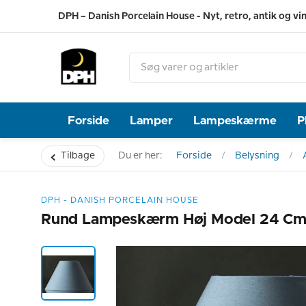
DPH – Danish Porcelain House - Nyt, retro, antik og vi
Forside
Lamper
Lampeskærme
P
Tilbage
Du er her:
Forside
Belysning
DPH - DANISH PORCELAIN HOUSE
Rund Lampeskærm Høj Model 24 Cm I 