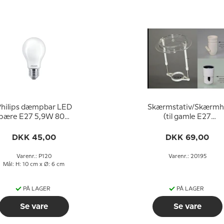
hilips dæmpbar LED
Skærmstativ/Skærmh
pære E27 5,9W 806
(til gamle E27
lm (svarer til 60 watt)
fatninger UDEN
arm Hvidt Lys 2200-
omløbsringe - ø34
DKK 45,00
DKK 69,00
2700K (15000 timer)
mm)
Varenr.: P120
Varenr.: 20195
Mål: H: 10 cm x Ø: 6 cm
PÅ LAGER
PÅ LAGER
Se vare
Se vare