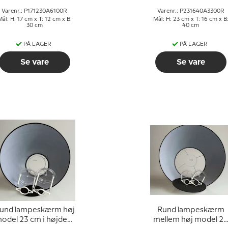
Varenr.: P171230A6100R
Varenr.: P231640A3300R
ål: H: 17 cm x T: 12 cm x B:
Mål: H: 23 cm x T: 16 cm x B
30 cm
40 cm
PÅ LAGER
PÅ LAGER
Se vare
Se vare
und lampeskærm høj
Rund lampeskærm
odel 23 cm i højden,
mellem høj model 28