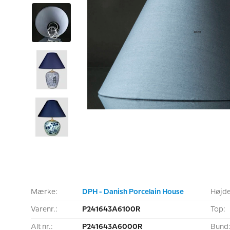
Mærke:
DPH - Danish Porcelain House
Højde
Varenr.:
P241643A6100R
Top:
Alt nr.:
P241643A6000R
Bund