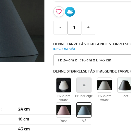
-
+
DENNE FARVE FÅS I FØLGENDE STØRRELSER
INFO OM MÅL
H: 24 cm x T: 16 cm x B: 43 cm
DENNE STØRRELSE FÅS I FØLGENDE FARVER
Hvid/off
Brun/Beige
Hvid/off
Sort
white
white
:
24 cm
16 cm
Rosa
Blå
:
43 cm